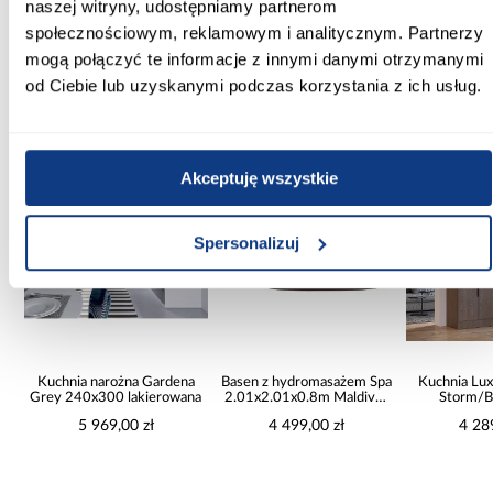
naszej witryny, udostępniamy partnerom
Zobacz więcej >
społecznościowym, reklamowym i analitycznym. Partnerzy
mogą połączyć te informacje z innymi danymi otrzymanymi
od Ciebie lub uzyskanymi podczas korzystania z ich usług.
Inni Klienci sprawdzali również
NAJ
PORÓWNAJ
PORÓWNAJ
Akceptuję wszystkie
Spersonalizuj
arożna Gardena
Basen z hydromasażem Spa
Kuchnia Luxeo 260 Baltic
300 lakierowana
2.01x2.01x0.8m Maldives
Storm/Beige Set 3
6001U
69,00 zł
4 499,00 zł
4 289,00 zł