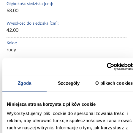
Głębokość siedziska [cm]:
68.00
Wysokość do siedziska [cm]:
42.00
Kolor:
rudy
Funkcja spania:
Z funkcją spania
Sposób rozkładania:
Zgoda
Szczegóły
O plikach cookies
Delfin
Pojemnik na pościel:
Niniejsza strona korzysta z plików cookie
z pojemnikiem na pościel
Wykorzystujemy pliki cookie do spersonalizowania treści i
reklam, aby oferować funkcje społecznościowe i analizować
Wypełnienie siedziska:
ruch w naszej witrynie. Informacje o tym, jak korzystasz z
Sprężyna falista + pianka