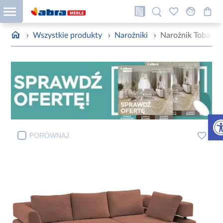
›
Wszystkie produkty
›
Narożniki
›
Narożnik Tobago 
Otw
PORÓWNAJ