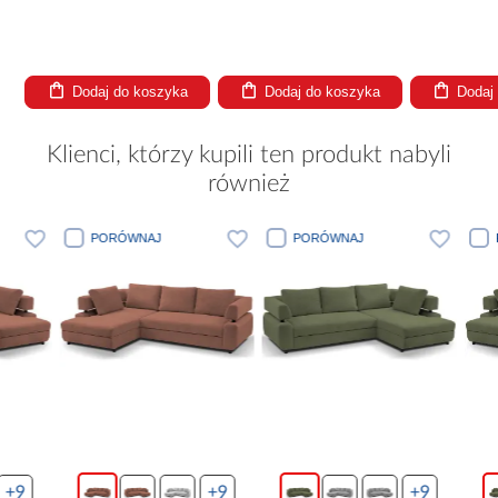
aj do koszyka
Dodaj do koszyka
Dodaj do koszyka
Klienci, którzy kupili ten produkt nabyli
również
PORÓWNAJ
PORÓWNAJ
PORÓWNA
+9
+9