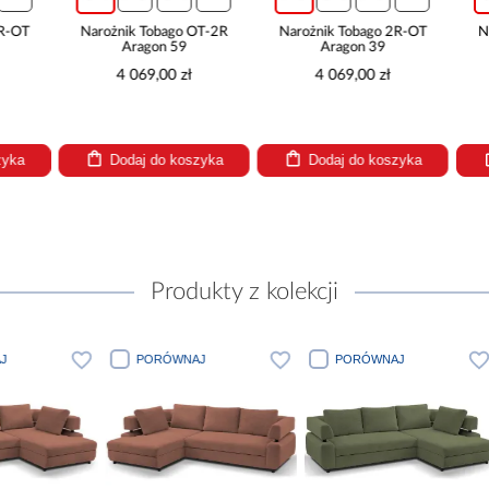
Narożnik Tobago OT-2R
Narożnik Tobago 2R-OT
Narożnik 
Aragon 59
Aragon 39
Ara
4 069,00 zł
4 069,00 zł
4 06
Dodaj do koszyka
Dodaj do koszyka
Dodaj
Produkty z kolekcji
PORÓWNAJ
PORÓWNAJ
PORÓWN