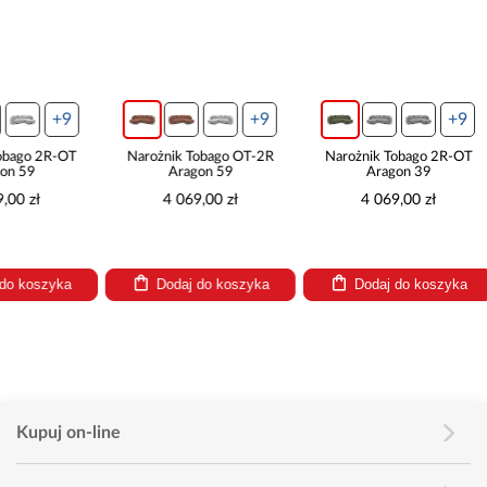
+9
+9
Narożnik Tobago OT-2R
Narożnik Tobago 2R-OT
Narożnik 
Aragon 59
Aragon 39
Ara
4 069,00 zł
4 069,00 zł
4 06
Dodaj do koszyka
Dodaj do koszyka
Dodaj
Kupuj on-line