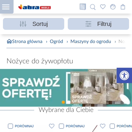
Sortuj
Filtruj
Strona główna
›
Ogród
›
Maszyny do ogrodu
›
Nożyc
Nożyce do żywopłotu
Otwórz 
Wybrane dla Ciebie
PORÓWNAJ
PORÓWNAJ
PORÓWN