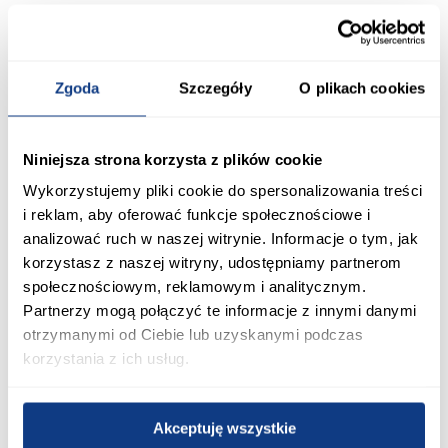
Akumulatorowe nożyce do
Akumulatorowe nożyce do
żywopłotu i trawy GC-CG 7,2 LI
żywopłotu GC-CH 18/40
- SOLO
179,99 zł
249,00 zł
Zgoda
Szczegóły
O plikach cookies
Dodaj do koszyka
Dodaj do koszyka
Niniejsza strona korzysta z plików cookie
Wykorzystujemy pliki cookie do spersonalizowania treści
PORÓWNAJ
PORÓWNAJ
i reklam, aby oferować funkcje społecznościowe i
analizować ruch w naszej witrynie. Informacje o tym, jak
korzystasz z naszej witryny, udostępniamy partnerom
społecznościowym, reklamowym i analitycznym.
Partnerzy mogą połączyć te informacje z innymi danymi
otrzymanymi od Ciebie lub uzyskanymi podczas
korzystania z ich usług.
Sekator teleskopowy do
Nożyce do żywopłotu ostrze
Akceptuję wszystkie
żywopłotu V-SERIES ostrze
proste dł. 20 cm
faliste