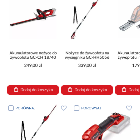
o
Akumulatorowe nożyce do
Nożyce do żywopłotu na
Akumulator
żywopłotu GC-CH 18/40
wysięgniku GC-HH5056
żywopłotu 
7,2 L
249,00 zł
339,00 zł
179
Dodaj do koszyka
Dodaj do koszyka
Dodaj
PORÓWNAJ
PORÓWNAJ