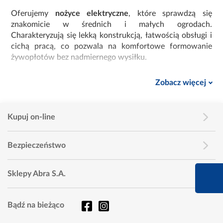
Oferujemy
nożyce elektryczne
, które sprawdzą się
znakomicie w średnich i małych ogrodach.
Charakteryzują się lekką konstrukcją, łatwością obsługi i
cichą pracą, co pozwala na komfortowe formowanie
żywopłotów bez nadmiernego wysiłku.
Dla osób szukających jeszcze większej mobilności
Zobacz więcej
świetnym wyborem będą
nożyce akumulatorowe
. To
urządzenia bezprzewodowe, które pozwalają swobodnie
poruszać się po ogrodzie, eliminując problem plączącego
Kupuj on-line
się kabla. Nowoczesne akumulatory zapewniają długi
czas pracy i szybkie ładowanie, co doceni każdy ogrodnik.
Bezpieczeństwo
W przypadku bardziej wymagających prac, przy cięciu
gęstych i twardych gałęzi, polecamy
nożyce spalinowe
,
660 627 627
Sklepy Abra S.A.
które oferują dużą moc i niezależność od źródła zasilania.
Infolinia dziś od 9:00 
Sprawdzą się zarówno w większych ogrodach, jak i w
zastosowaniach profesjonalnych.
Bądź na bieżąco
W naszej ofercie znajdziesz również szeroki wybór