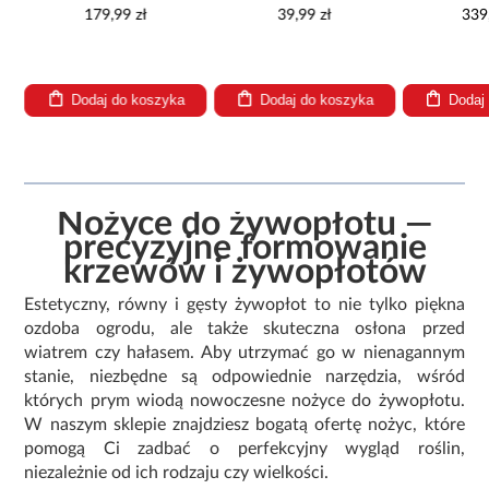
7,2 LI - SOLO
179,99 zł
39,99 zł
339
Dodaj do koszyka
Dodaj do koszyka
Dodaj
Nożyce do żywopłotu —
precyzyjne formowanie
krzewów i żywopłotów
Estetyczny, równy i gęsty żywopłot to nie tylko piękna
ozdoba ogrodu, ale także skuteczna osłona przed
wiatrem czy hałasem. Aby utrzymać go w nienagannym
stanie, niezbędne są odpowiednie narzędzia, wśród
których prym wiodą nowoczesne nożyce do żywopłotu.
W naszym sklepie znajdziesz bogatą ofertę nożyc, które
pomogą Ci zadbać o perfekcyjny wygląd roślin,
niezależnie od ich rodzaju czy wielkości.