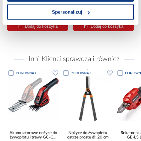
69,99 zł
39,99 zł
Spersonalizuj
Dodaj do koszyka
Dodaj do koszyka
Inni Klienci sprawdzali również
PORÓWNAJ
PORÓWNAJ
PORÓWN
a
Akumulatorowe nożyce do
Nożyce do żywopłotu
Sekator a
6
żywopłotu i trawy GC-CG
ostrze proste dł. 20 cm
GE-LS 1