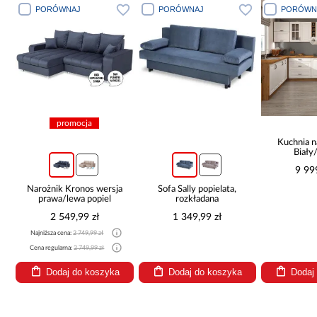
PORÓWNAJ
PORÓWNAJ
PORÓWN
promocja
Kuchnia n
Biały
265x30
9 99
Narożnik Kronos wersja
Sofa Sally popielata,
prawa/lewa popiel
rozkładana
2 549,99 zł
1 349,99 zł
Najniższa cena:
2 749,99 zł
Cena regularna:
2 749,99 zł
Dodaj do koszyka
Dodaj do koszyka
Dodaj