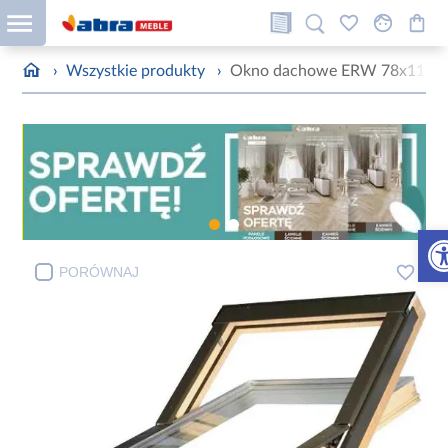
›
Wszystkie produkty
›
Okno dachowe ERW 78x118
Otw
PORÓWNAJ