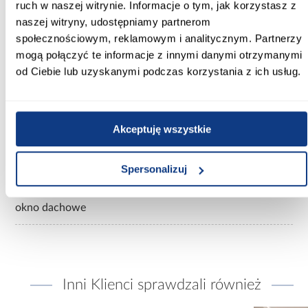
ruch w naszej witrynie. Informacje o tym, jak korzystasz z
Wysokość [mm]:
naszej witryny, udostępniamy partnerom
118
społecznościowym, reklamowym i analitycznym. Partnerzy
mogą połączyć te informacje z innymi danymi otrzymanymi
Szyba:
od Ciebie lub uzyskanymi podczas korzystania z ich usług.
hartowana
Kierunek otwierania:
obrotowe
Akceptuję wszystkie
Dodatkowe informacje:
drewno sosnowe warstwowe impregnowane
Spersonalizuj
Rodzaj asortymentu:
okno dachowe
Inni Klienci sprawdzali również