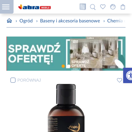
›
Ogród
›
Baseny i akcesoria basenowe
›
Chemia do 
Otw
PORÓWNAJ