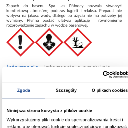
Zapach do basenu Spa Las Północy pozwala stworzyć
komfortową atmosferę podczas kąpieli i relaksu. Preparat nie
wpływa na jakość wody, dlatego po użyciu nie ma potrzeby jej
wymiany. Płynna postać ułatwia aplikację i równomierne
rozprowadzenie zapachu w wodzie basenowej.
Informacje
Informacje o produkcie
Zgoda
Szczegóły
O plikach cookies
Inni Klienci sprawdzali również
Niniejsza strona korzysta z plików cookie
PORÓWNAJ
PORÓWNAJ
PORÓWN
Wykorzystujemy pliki cookie do spersonalizowania treści i
reklam, aby oferować funkcje społecznościowe i analizować