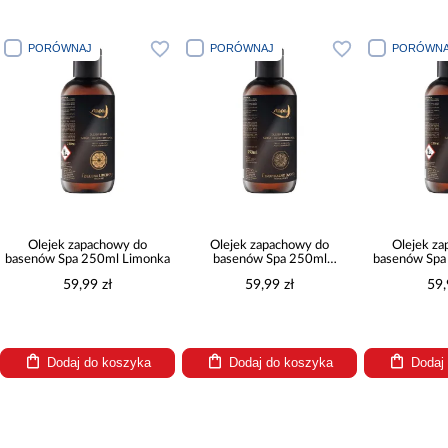
PORÓWNAJ
PORÓWNAJ
PORÓWNA
Olejek zapachowy do
Olejek zapachowy do
Olejek z
basenów Spa 250ml Limonka
basenów Spa 250ml
basenów Spa
Tropikalne owoce
59,99 zł
59,99 zł
59,
Dodaj do koszyka
Dodaj do koszyka
Dodaj