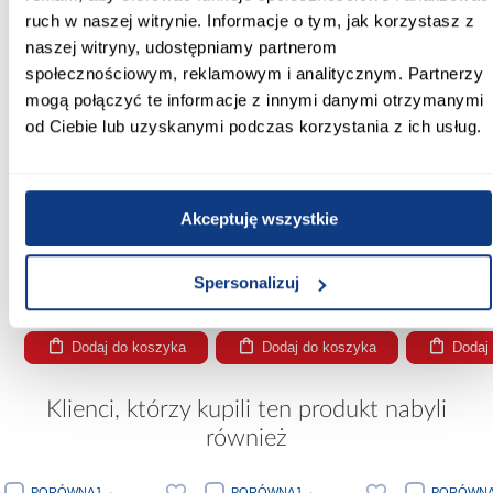
ruch w naszej witrynie. Informacje o tym, jak korzystasz z
naszej witryny, udostępniamy partnerom
społecznościowym, reklamowym i analitycznym. Partnerzy
mogą połączyć te informacje z innymi danymi otrzymanymi
promocja
od Ciebie lub uzyskanymi podczas korzystania z ich usług.
Krzesło ogrodowe
Kamień Bet
plastikowe Eden antracyt
Sa
79,99 zł
61,99 
Akceptuję wszystkie
Krzesło składane Atom
Black szary
71,10 zł
Spersonalizuj
Najniższa cena:
79,00 zł
Cena regularna:
79,00 zł
Dodaj do koszyka
Dodaj do koszyka
Dodaj
Klienci, którzy kupili ten produkt nabyli
również
PORÓWNAJ
PORÓWNAJ
PORÓWNA