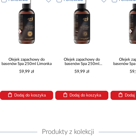
Olejek zapachowy do
Olejek zapachowy do
Olejek z
basenów Spa 250ml Limonka
basenów Spa 250ml
basenów Spa
Tropikalne owoce
59,99 zł
59,99 zł
59,
Dodaj do koszyka
Dodaj do koszyka
Dodaj
Produkty z kolekcji