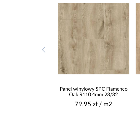
l winylowy SPC Dab
Panel winylowy SPC Flamenco
egon 4mm 0,3mm
Oak R110 4mm 23/32
8,95 zł / m2
79,95 zł / m2