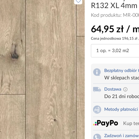
R132 XL 4mm
Kod produktu:
MR-00
64,95 zł / 
Cena jednostkowa
196,15 zł 
Bezpłatny odbiór
W sklepach sta
Dostawa
Do 21 dni robo
Metody płatności
Kup ter
Zadzwoń i zamów