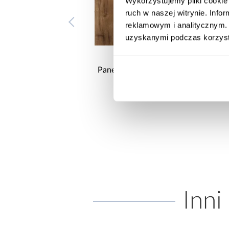
Wykorzystujemy pliki cookie 
ruch w naszej witrynie. Inf
reklamowym i analitycznym. 
uzyskanymi podczas korzysta
Panel winylowy SPC Rosefinch
Panel winylowy SPC
mm
Oak 4mm 23/32
Oak R111 4mm 2
74,95 zł / m2
74,95 zł / 
Inni