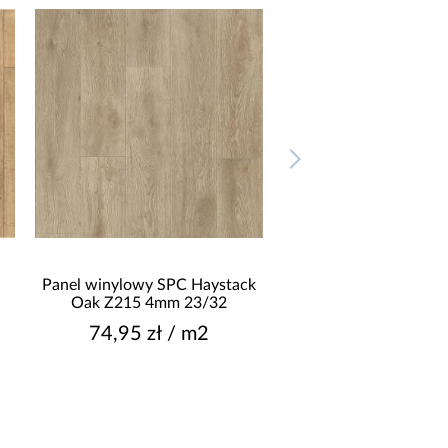
Panel winylowy SPC Haystack
Panel winylowy 
Oak Z215 4mm 23/32
Moonlight Oak Z198
23/32
74,95 zł / m2
79,95 zł / 