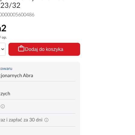
 23/32
0000005600486
m2
/ op.
Dodaj do koszyka
 towaru
cjonarnych Abra
czych
az i zapłać za 30 dni