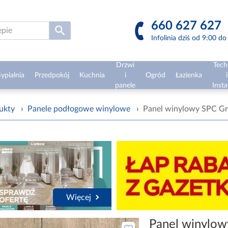
660 627 627
Infolinia dziś od 9:00 d
Drzwi
Tech
ypialnia
Przedpokój
Kuchnia
i
Ogród
Łazienka
i
panele
Insta
ukty
›
Panele podłogowe winylowe
›
Panel winylowy SPC G
Więcej
Panel winylo