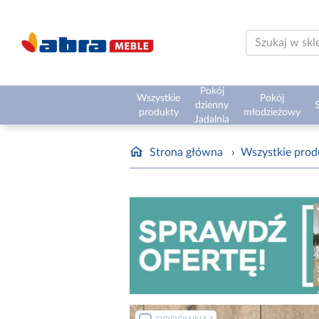
Pokój
Wszystkie
Pokój
dzienny
S
produkty
młodzieżowy
Jadalnia
Strona główna
›
Wszystkie prod