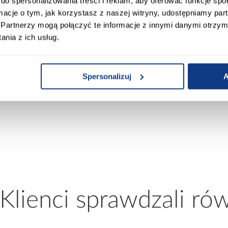
do spersonalizowania treści i reklam, aby oferować funkcje sp
ormacje o tym, jak korzystasz z naszej witryny, udostępniamy p
Partnerzy mogą połączyć te informacje z innymi danymi otrzym
nia z ich usług.
 Sunrise
Panel winylowy SPC Flamenco
Panel winy
Spersonalizuj
A
3/32
Oak R110 4mm 23/32
Imperial R
m2
79,95 zł / m2
79,95
 Klienci sprawdzali ró