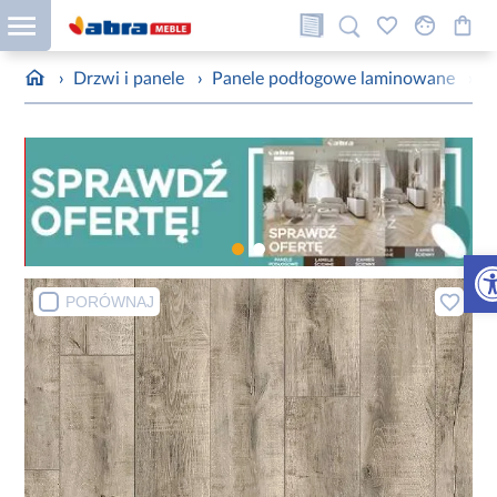
›
Drzwi i panele
›
Panele podłogowe laminowane
›
P
Otw
PORÓWNAJ