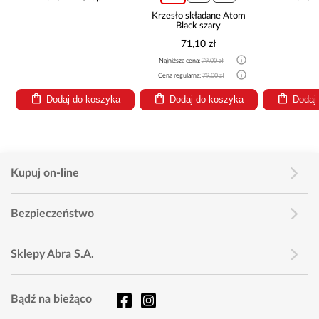
Krzesło składane Atom
Black szary
71,10 zł
Najniższa cena:
79,00 zł
Cena regularna:
79,00 zł
Dodaj do koszyka
Dodaj do koszyka
Dodaj
Kupuj on-line
Bezpieczeństwo
Sklepy Abra S.A.
Bądź na bieżąco