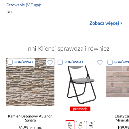
Fazowanie (V Fuga):
tak
Zobacz więcej >
Inni Klienci sprawdzali również
PORÓWNAJ
PORÓWNAJ
PORÓWN
promocja
Kamień Betonowy Avignon
Elastycz
t
Sahara
Mineral
61,99 zł / op.
109,99