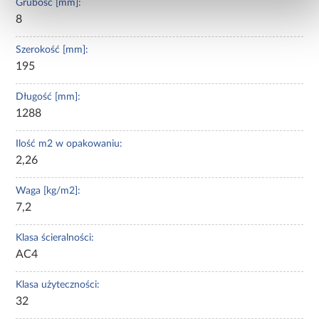
Grubość [mm]:
8
Szerokość [mm]:
195
Długość [mm]:
1288
Ilość m2 w opakowaniu:
2,26
Waga [kg/m2]:
7,2
Klasa ścieralności:
AC4
Klasa użyteczności:
32