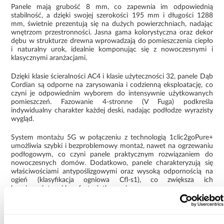
Panele mają grubość 8 mm, co zapewnia im odpowiednią
stabilność, a dzięki swojej szerokości 195 mm i długości 1288
mm, świetnie prezentują się na dużych powierzchniach, nadając
wnętrzom przestronności. Jasna gama kolorystyczna oraz dekor
dębu w strukturze drewna wprowadzają do pomieszczenia ciepło
i naturalny urok, idealnie komponując się z nowoczesnymi i
klasycznymi aranżacjami.
Dzięki klasie ścieralności AC4 i klasie użyteczności 32, panele Dąb
Cordian są odporne na zarysowania i codzienną eksploatację, co
czyni je odpowiednim wyborem do intensywnie użytkowanych
pomieszczeń. Fazowanie 4-stronne (V Fuga) podkreśla
indywidualny charakter każdej deski, nadając podłodze wyrazisty
wygląd.
System montażu 5G w połączeniu z technologią 1clic2goPure+
umożliwia szybki i bezproblemowy montaż, nawet na ogrzewaniu
podłogowym, co czyni panele praktycznym rozwiązaniem do
nowoczesnych domów. Dodatkowo, panele charakteryzują się
właściwościami antypoślizgowymi oraz wysoką odpornością na
ogień (klasyfikacja ogniowa Cfl-s1), co zwiększa ich
bezpieczeństwo i komfort użytkowania.
Dąb Cordian to nie tylko piękno naturalnego drewna, ale także
trwałość i funkcjonalność, które sprawią, że Twoja podłoga