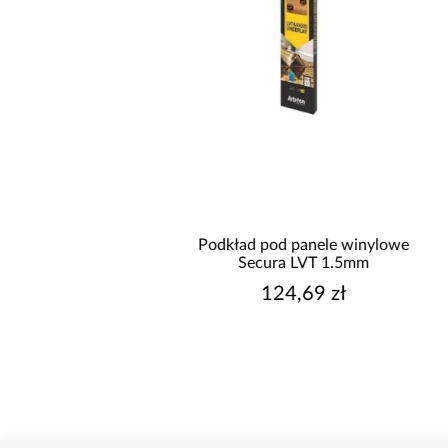
promocja
ad pod panele Secura
Podkład pod panele winylowe
mo Aquastop 1,6 mm
Secura LVT 1.5mm
56,94 zł
124,69 zł
ższa cena:
59,69 zł
regularna:
59,69 zł