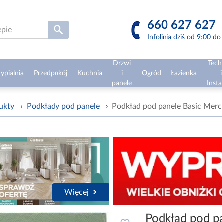
660 627 627
Infolinia dziś od 9:00 d
Drzwi
Tech
ypialnia
Przedpokój
Kuchnia
i
Ogród
Łazienka
i
panele
Insta
ukty
›
Podkłady pod panele
›
Podkład pod panele Basic Mer
Więcej
Podkład pod p