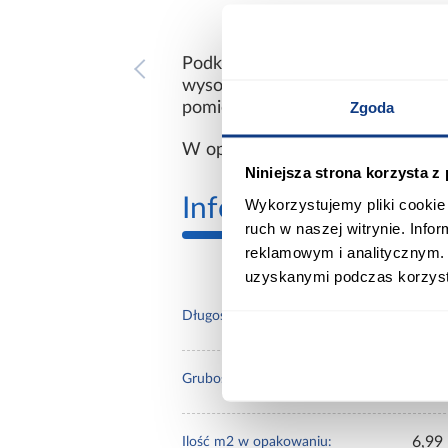
Podkład wykonany z naturalnych
wysoką izolacją akustyczną i te
Zgoda
pomieszczeniach, natomiast jego m
W opakowaniu 15 sztuk - 6.99 m2
Niniejsza strona korzysta z
Informacje
Transp
Wykorzystujemy pliki cookie 
ruch w naszej witrynie. Inf
reklamowym i analitycznym. 
uzyskanymi podczas korzysta
790
Długość [mm]:
5.5
Grubość [mm]:
6,99
Ilość m2 w opakowaniu: