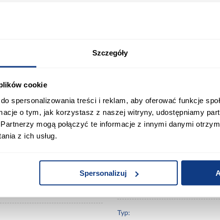
 włókien drzewnych. Charakteryzuje się bardzo wysoką
rmiczną. Dzięki strukturze drewna podkład jest trwał
Szczegóły
ontaż jest szybki i łatwy, dzięki systemowie bezklejowych
.
 plików cookie
ort
Informacje o produkcie
do spersonalizowania treści i reklam, aby oferować funkcje sp
ormacje o tym, jak korzystasz z naszej witryny, udostępniamy p
Partnerzy mogą połączyć te informacje z innymi danymi otrzym
nia z ich usług.
Na ogrzewanie podłogowe:
Spersonalizuj
A
Szerokość [mm]:
Typ: