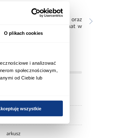
 odpornością na obciążenia oraz
y, zapewnia zdrowy mikroklimat w
O plikach cookies
 typu klik/klik.
ołecznościowe i analizować
artnerom społecznościowym,
anymi od Ciebie lub
Nie
kceptuję wszystkie
590
arkusz