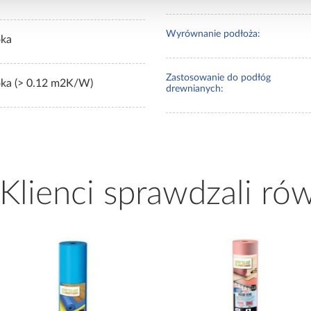
Wyrównanie podłoża:
ka
Zastosowanie do podłóg
ka (> 0.12 m2K/W)
drewnianych:
 Klienci sprawdzali ró