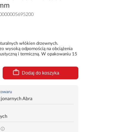
5mm
0000005695200
turalnych włókien drzewnych.
dzo wysoką odpornością na obciążenia
kustyczną i termiczną. W opakowaniu 15
Dodaj do koszyka
 towaru
cjonarnych Abra
zych