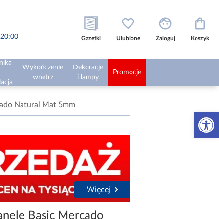
o 20:00
Gazetki
Ulubione
Zaloguj
Koszyk
nika
Wykończenie
Dekoracje
Promocje
wnętrz
i lampy
lacja
cado Natural Mat 5mm
Otwórz 
Więcej
anele Basic Mercado