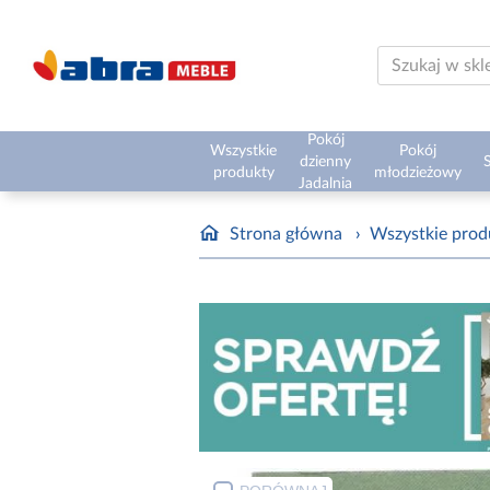
Pokój
Wszystkie
Pokój
dzienny
S
produkty
młodzieżowy
Jadalnia
Strona główna
›
Wszystkie prod