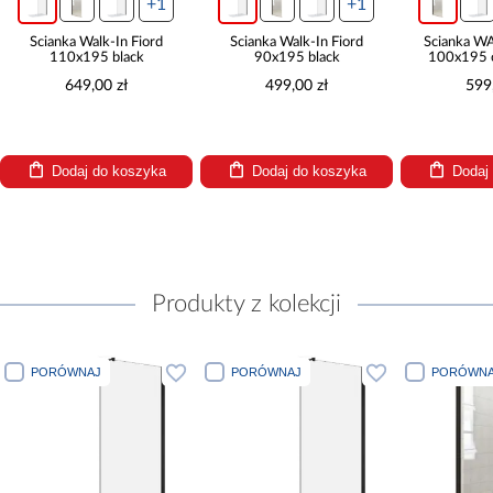
+1
+1
Ścianka Walk-In Fiord
Ścianka Walk-In Fiord
Ścianka W
110x195 black
90x195 black
100x195 c
649,00 zł
499,00 zł
599
Dodaj do koszyka
Dodaj do koszyka
Dodaj
Produkty z kolekcji
PORÓWNAJ
PORÓWNAJ
PORÓWNA