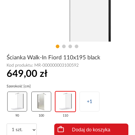
Ścianka Walk-In Fiord 110x195 black
Kod produktu:
MR-000000003100592
649,00 zł
Szerokość [cm]
+1
90
100
110
Dodaj do koszyka