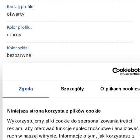
Rodzaj profilu:
otwarty
Kolor profilu:
czarny
Kolor szkła:
bezbarwne
Kształt:
walk-in
Zgoda
Szczegóły
O plikach cookies
Powłoka ułatwiająca czyszczenie:
Tak
Regulacja na profilu przyściennym:
Niniejsza strona korzysta z plików cookie
Tak
Wykorzystujemy pliki cookie do spersonalizowania treści i
reklam, aby oferować funkcje społecznościowe i analizować
Szkło hartowane:
ruch w naszej witrynie. Informacje o tym, jak korzystasz z
Tak