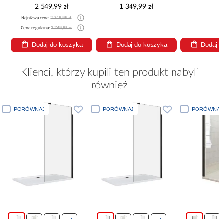
2 549,99 zł
1 349,99 zł
Najniższa cena:
2 749,99 zł
Cena regularna:
2 749,99 zł
Dodaj do koszyka
Dodaj do koszyka
Dodaj
Klienci, którzy kupili ten produkt nabyli
również
PORÓWNAJ
PORÓWNAJ
PORÓWNA