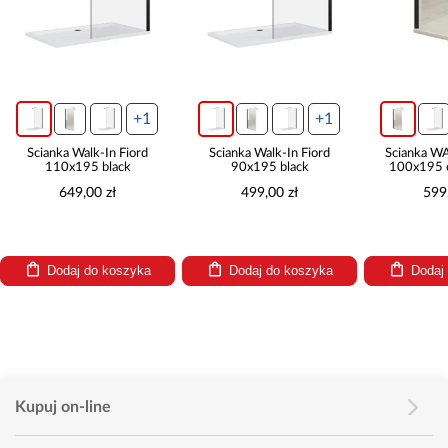
+1
+1
Ścianka Walk-In Fiord
Ścianka Walk-In Fiord
Ścianka W
110x195 black
90x195 black
100x195 c
649,00 zł
499,00 zł
599
Dodaj do koszyka
Dodaj do koszyka
Dodaj
Kupuj on-line