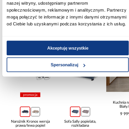
naszej witryny, udostępniamy partnerom
Zobacz więcej >
społecznościowym, reklamowym i analitycznym. Partnerzy
mogą połączyć te informacje z innymi danymi otrzymanymi
od Ciebie lub uzyskanymi podczas korzystania z ich usług.
Inni Klienci sprawdzali również
Akceptuję wszystkie
PORÓWNAJ
PORÓWNAJ
PORÓWN
Spersonalizuj
promocja
Kuchnia n
Biały
265x30
9 99
Narożnik Kronos wersja
Sofa Sally popielata,
prawa/lewa popiel
rozkładana