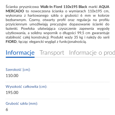
Ścianka prysznicowa
Walk-In Fiord 110x195 Black
marki
AQUA
MERCADO
to nowoczesna ścianka o wymiarach 110x195 cm,
wykonana z hartowanego szkła o grubości 6 mm w kolorze
bezbarwnym. Czarny, otwarty profil oraz regulacja na profilu
przyściennym umożliwiają precyzyjne dopasowanie ścianki do
łazienki. Powłoka ułatwiająca czyszczenie zapewnia wygodę
użytkowania, a solidny wspornik o długości 99,5 cm gwarantuje
stabilność całej konstrukcji. Produkt waży 35 kg i należy do serii
FIORD
, łącząc elegancki wygląd z funkcjonalnością.
Informacje
Transport
Informacje o pro
Szerokość [cm]:
110.00
Wysokość całkowita (cm):
195.00
Grubość szkła (mm):
6