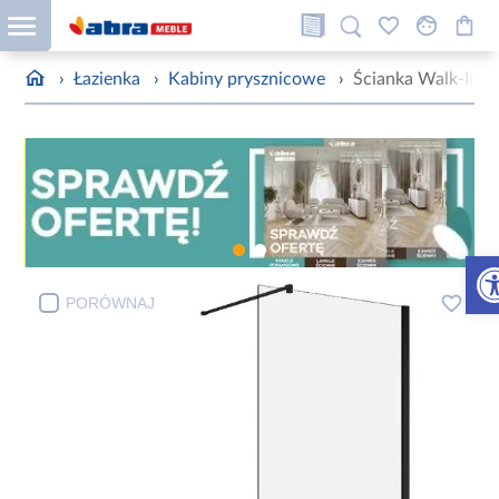
›
Łazienka
›
Kabiny prysznicowe
›
Ścianka Walk-In F
Otw
PORÓWNAJ