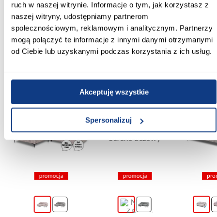
Szkło hartowane:
ruch w naszej witrynie. Informacje o tym, jak korzystasz z
Tak
naszej witryny, udostępniamy partnerom
społecznościowym, reklamowym i analitycznym. Partnerzy
Zobacz więcej >
mogą połączyć te informacje z innymi danymi otrzymanymi
od Ciebie lub uzyskanymi podczas korzystania z ich usług.
Inni Klienci sprawdzali również
Akceptuję wszystkie
PORÓWNAJ
PORÓWNAJ
PORÓWN
Spersonalizuj
promocja
promocja
pro