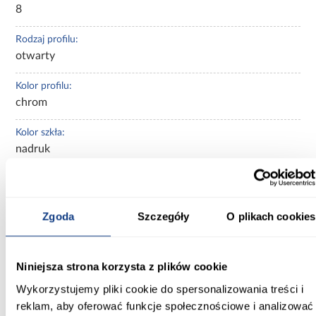
8
Rodzaj profilu:
otwarty
Kolor profilu:
chrom
Kolor szkła:
nadruk
Kształt:
walk-in
Zgoda
Szczegóły
O plikach cookies
Powłoka ułatwiająca czyszczenie:
Tak
Niniejsza strona korzysta z plików cookie
Regulacja na profilu przyściennym:
Wykorzystujemy pliki cookie do spersonalizowania treści i
Tak
reklam, aby oferować funkcje społecznościowe i analizować