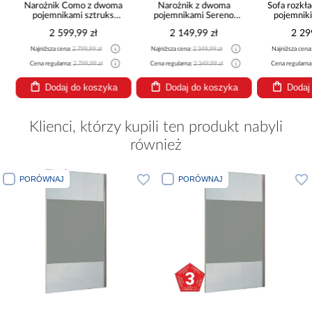
Narożnik Como z dwoma
Narożnik z dwoma
Sofa rozkła
pojemnikami sztruks
pojemnikami Sereno
pojemnik
beżowy
beżowy
2 599,99 zł
2 149,99 zł
2 29
Najniższa cena:
2 799,99 zł
Najniższa cena:
2 349,99 zł
Najniższa cena
Cena regularna:
2 799,99 zł
Cena regularna:
2 349,99 zł
Cena regularna
Dodaj do koszyka
Dodaj do koszyka
Dodaj
Klienci, którzy kupili ten produkt nabyli
również
PORÓWNAJ
PORÓWNAJ