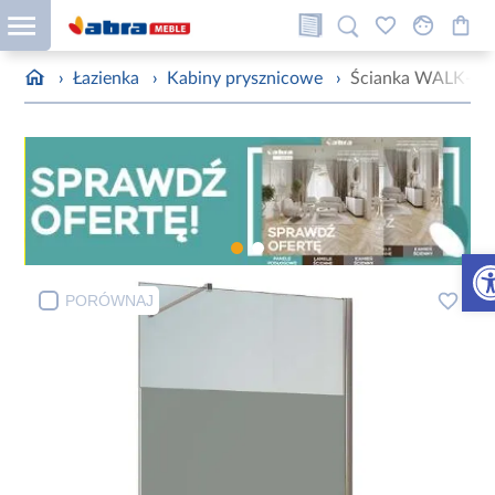
›
Łazienka
›
Kabiny prysznicowe
›
Ścianka WALK-IN
Otw
PORÓWNAJ