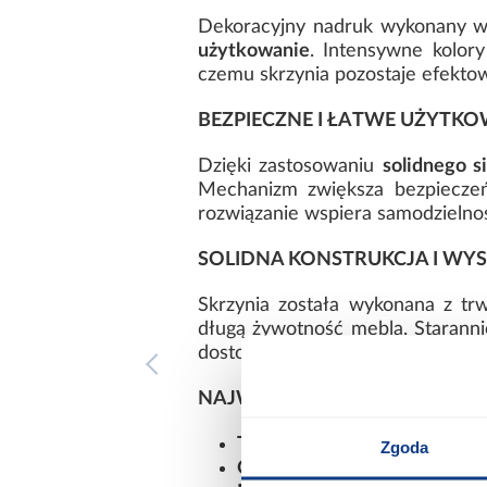
Dekoracyjny nadruk wykonany w 
użytkowanie
. Intensywne kolory
czemu skrzynia pozostaje efekt
BEZPIECZNE I ŁATWE UŻYTKO
Dzięki zastosowaniu
solidnego 
Mechanizm zwiększa bezpieczeń
rozwiązanie wspiera samodzielno
SOLIDNA KONSTRUKCJA I WY
Skrzynia została wykonana z tr
długą żywotność mebla. Starannie
dostosowany do potrzeb dzieci.
NAJWAŻNIEJSZE ZALETY:
TRWAŁY NADRUK UV Z M
Zgoda
ODPORNOŚĆ NA ŚCIERAN