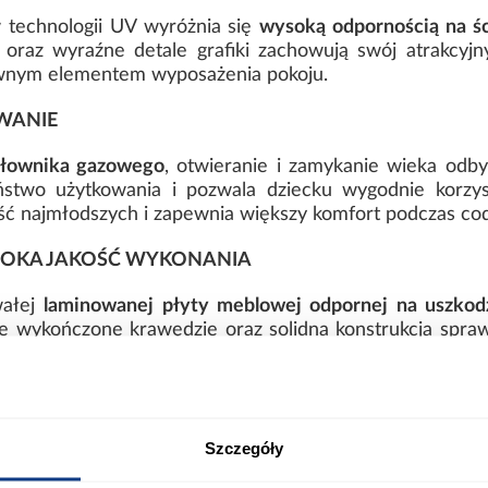
technologii UV wyróżnia się
wysoką odpornością na śc
 oraz wyraźne detale grafiki zachowują swój atrakcyjny
ownym elementem wyposażenia pokoju.
WANIE
siłownika gazowego
, otwieranie i zamykanie wieka odby
stwo użytkowania i pozwala dziecku wygodnie korzyst
ść najmłodszych i zapewnia większy komfort podczas co
SOKA JAKOŚĆ WYKONANIA
wałej
laminowanej płyty meblowej odpornej na uszkod
 wykończone krawędzie oraz solidna konstrukcja sprawi
OTYWEM REKINA
Szczegóły
IE I DŁUGOTRWAŁE ZACHOWANIE KOLORÓW