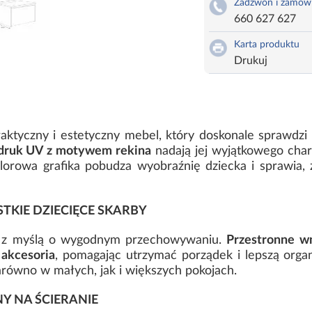
Zadzwoń i zamów
660 627 627
Karta produktu
Drukuj
aktyczny i estetyczny mebel, który doskonale sprawdzi
nadruk UV z motywem rekina
nadają jej wyjątkowego cha
lorowa grafika pobudza wyobraźnię dziecka i sprawia, ż
KIE DZIECIĘCE SKARBY
na z myślą o wygodnym przechowywaniu.
Przestronne wn
 akcesoria
, pomagając utrzymać porządek i lepszą organ
zarówno w małych, jak i większych pokojach.
 NA ŚCIERANIE