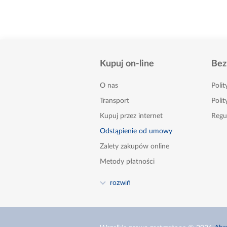
Kupuj on-line
Bez
O nas
Poli
Transport
Polit
Kupuj przez internet
Regu
Odstąpienie od umowy
Zalety zakupów online
Metody płatności
FAQ
rozwiń
Poradnik
Kontakt
Zgłoszenia naruszeń - sygnaliści