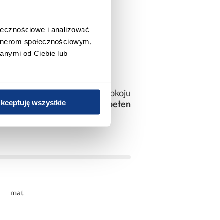
ołecznościowe i analizować
artnerom społecznościowym,
anymi od Ciebie lub
ka i efektownej dekoracji pokoju
kceptuję wszystkie
si do wnętrza wyjątkowy, pełen
mat