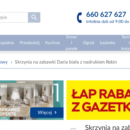
660 627 627
Infolinia dziś od 9:00 d
Drzwi
Tech
ypialnia
Przedpokój
Kuchnia
i
Ogród
Łazienka
i
panele
Insta
żowy
›
Skrzynia na zabawki Daria biała z nadrukiem Rekin
Więcej
Skrzynia na za