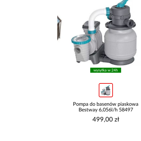
wysyłka w 24h
wysyłka w 24h
n stelażowy z pompą
Pompa do basenów piaskowa
6X1m rattan 56709
Bestway 6,056l/h 58497
799,00 zł
499,00 zł