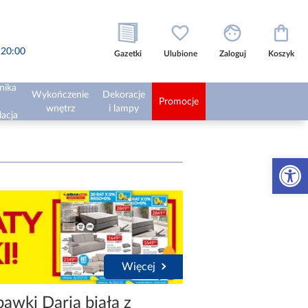
o 20:00
Gazetki
Ulubione
Zaloguj
Koszyk
nika
Wykończenie
Dekoracje
Promocje
wnętrz
i lampy
lacja
Otwórz 
Więcej
bawki Daria biała z