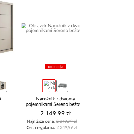
promocja
promocja
Narożnik z dwoma
Krzesło Emma
pojemnikami Sereno beżowy
2 149,99 zł
149,99 zł
Najniższa cena:
2 349,99 zł
Najniższa cena:
159,99
Cena regularna:
2 349,99 zł
Cena regularna:
159,99