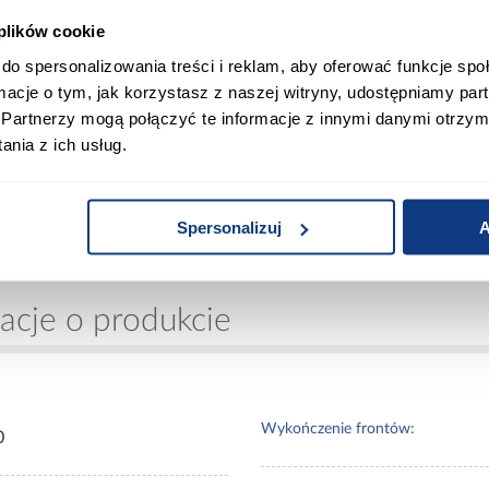
AWKI, KSIĄŻKI I AKCESORIA
OWY UŁATWIAJĄCY OTWIERANIE
 plików cookie
 KONSTRUKCJA
do spersonalizowania treści i reklam, aby oferować funkcje sp
E WYKOŃCZONE KRAWĘDZIE
ormacje o tym, jak korzystasz z naszej witryny, udostępniamy p
ALNY WYGLĄD
Partnerzy mogą połączyć te informacje z innymi danymi otrzym
U I SAMODZIELNOŚĆ DZIECKA
nia z ich usług.
YJNY WYGLĄD W JEDNYM
rukiem rekina to idealne połączenie praktycznego schow
Spersonalizuj
A
orządek, zapewnia wygodne przechowywanie oraz wno
 podwodnym światem.
acje o produkcie
Wykończenie frontów:
0