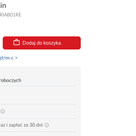
in
RIAB01RE
Dodaj do koszyka
zł/m-c >
 roboczych
az i zapłać za 30 dni