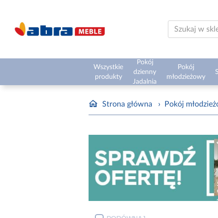
Pokój
Wszystkie
Pokój
dzienny
S
produkty
młodzieżowy
Jadalnia
Strona główna
›
Pokój młodzie