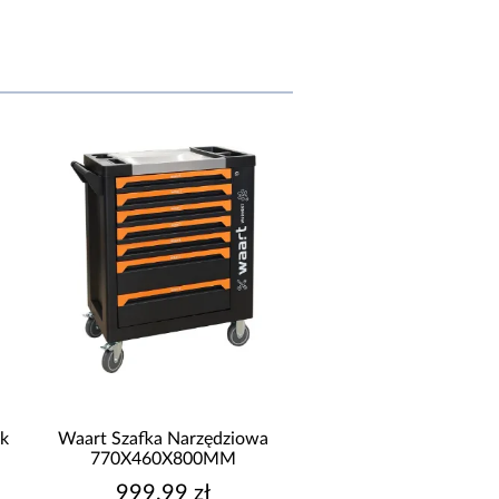
k
Waart Szafka Narzędziowa
Organizer Narzędziowy
770X460X800MM
System Pro Drawer 2 
Basic
999,99 zł
159,99 zł