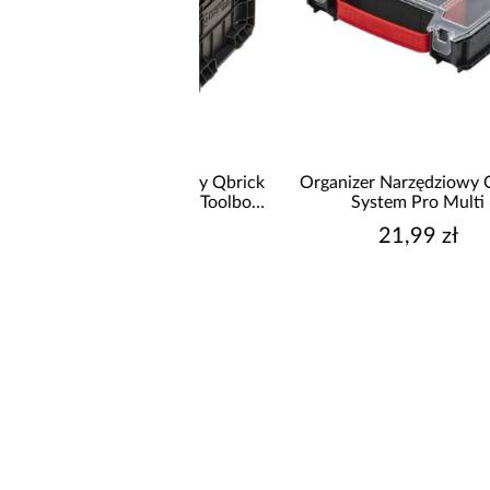
CZAS REALIZACJI DO
er Narzędziowy Qbrick
Organizer Narzędziowy Qbrick
 Pro Drawer 3 Toolbox
System Pro Multi
Basic
179,99 zł
21,99 zł