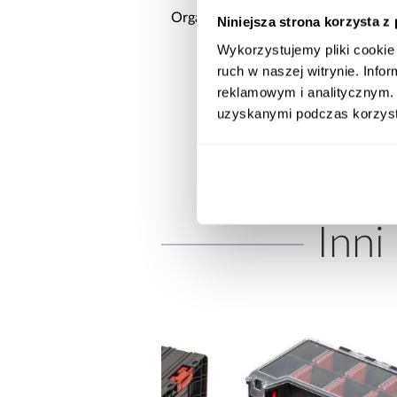
Organizer Narzędziowy Qbrick
Niniejsza strona korzysta z
System Pro Multi
Wykorzystujemy pliki cookie 
21,99 zł
GŁĘBOKOŚĆ [CM]
ruch w naszej witrynie. Inf
reklamowym i analitycznym. 
uzyskanymi podczas korzysta
WYSOKOŚĆ [CM]
Inni
CZAS REALIZACJI OD