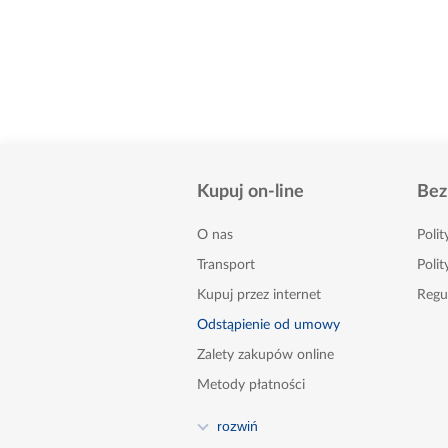
Kupuj on-line
Bez
O nas
Poli
Transport
Polit
Kupuj przez internet
Regu
Odstąpienie od umowy
Zalety zakupów online
Metody płatności
FAQ
rozwiń
Poradnik