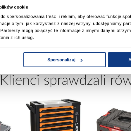
Waart Szafka Narzędziowa
Organizer Narzędziowy Qbric
 plików cookie
770X460X800MM
System Pro Drawer 3 Toolbo
do spersonalizowania treści i reklam, aby oferować funkcje sp
Basic
999,99 zł
179,99 zł
ormacje o tym, jak korzystasz z naszej witryny, udostępniamy p
Partnerzy mogą połączyć te informacje z innymi danymi otrzym
nia z ich usług.
Spersonalizuj
A
 Klienci sprawdzali ró