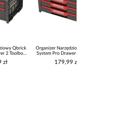
ck
Organizer Narzędziowy Qbrick
Organizer Narzędziow
x
System Pro Drawer 3 Toolbox
System Pro Mul
Basic
179,99 zł
21,99 zł