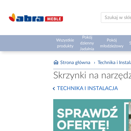
Pokój
Wszystkie
Pokój
dzienny
S
produkty
młodzieżowy
Jadalnia
Strona główna
›
Technika i Instal
Skrzynki na narzędz
TECHNIKA I INSTALACJA