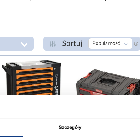
Sortuj
Popularność
MATERIAŁ SKRZYNKI
I
plastik
zł
MATERIAŁ ZAPIĘCIA
plastik
poliamid
Szczegóły