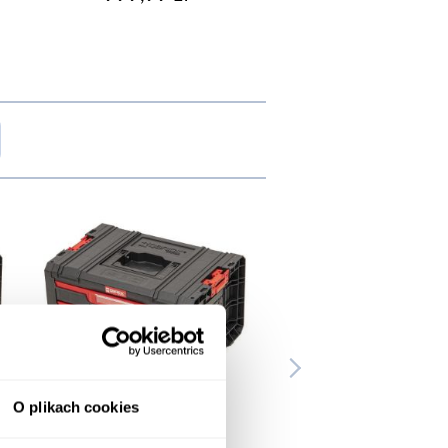
LOŚĆ KOMÓR
12
7
8
O plikach cookies