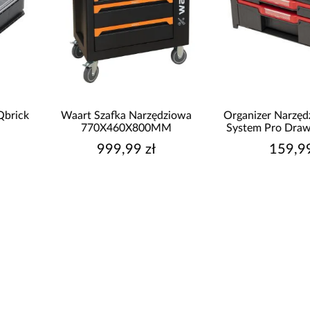
Waart Szafka Narzędziowa
Organizer Narzędziowy Qbri
770X460X800MM
System Pro Drawer 2 Toolbo
Basic
999,99 zł
159,99 zł