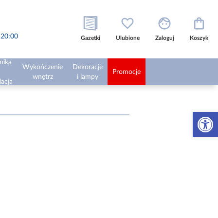
o 20:00
Gazetki
Ulubione
Zaloguj
Koszyk
nika
Wykończenie
Dekoracje
Promocje
wnętrz
i lampy
lacja
Otwórz 