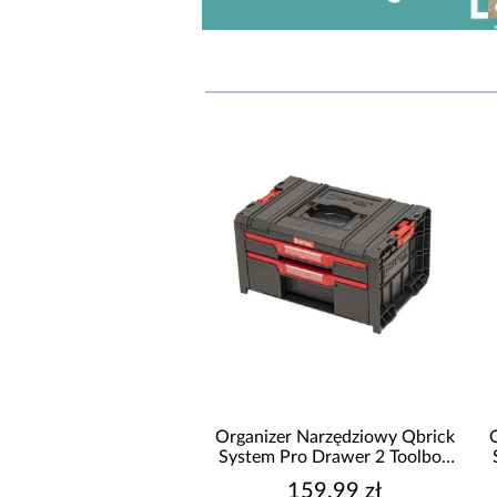
 Szafka Narzędziowa
Organizer Narzędziowy Qbrick
70X460X800MM
System Pro Drawer 2 Toolbox
Basic
999,99 zł
159,99 zł