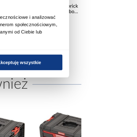
k
Organizer Narzędziowy Qbrick
x
System Pro Drawer 2 Toolbox
ołecznościowe i analizować
Basic
159,99 zł
artnerom społecznościowym,
anymi od Ciebie lub
kceptuję wszystkie
wnież