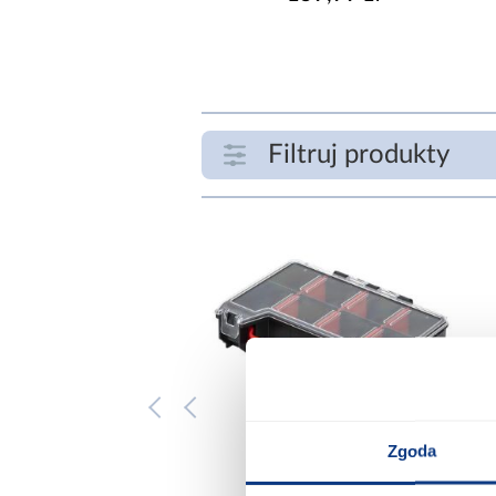
Filtruj produkty
ZAKRES CENOWY
zł
SZEROKOŚĆ [CM]
Zgoda