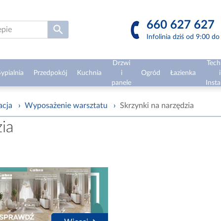
660 627 627
Infolinia dziś od 9:00 d
Drzwi
Tech
ypialnia
Przedpokój
Kuchnia
i
Ogród
Łazienka
i
panele
Insta
acja
›
Wyposażenie warsztatu
›
Skrzynki na narzędzia
ia