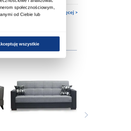
ołecznościowe i analizować
artnerom społecznościowym,
Zobacz więcej >
anymi od Ciebie lub
kceptuję wszystkie
e