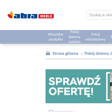
Pokój
Wszystkie
Pokój
dzienny
S
produkty
młodzieżowy
Jadalnia
Strona główna
›
Pokój dzienny J