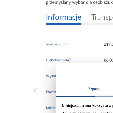
przemyślany wybór dla osób szukaj
Informacje
Transp
217.
Szerokość [cm]:
86.0
Głębokość [cm]:
85.0
Wysokość [cm]:
Zgoda
105x
Powierzchnia spania [cm]:
Niniejsza strona korzysta z
zielo
Kolor: