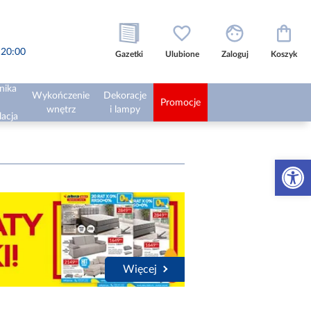
o 20:00
Gazetki
Ulubione
Zaloguj
Koszyk
nika
Wykończenie
Dekoracje
Promocje
wnętrz
i lampy
lacja
Otwórz 
Więcej