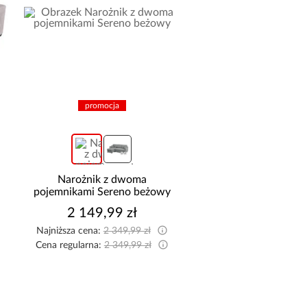
promocja
Narożnik z dwoma
Szafa Palermo 2
pojemnikami Sereno beżowy
kaszmir/lustro
2 149,99 zł
1 699,00 z
Najniższa cena:
2 349,99 zł
Cena regularna:
2 349,99 zł