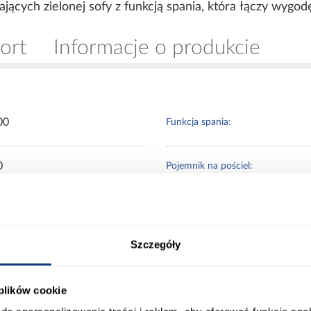
ących zielonej sofy z funkcją spania, która łączy wygodę
ort
Informacje o produkcie
00
Funkcja spania:
0
Pojemnik na pościel:
0
Ilość pojemników:
Szczegóły
180
Sposób rozkładania:
 plików cookie
ny
Wypełnienie siedziska: