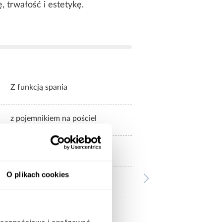
, trwałość i estetykę.
Z funkcją spania
z pojemnikiem na pościel
1-pojemnik
O plikach cookies
wersalkowy
Sprężyna bonell + pianka