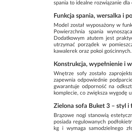
spania to idealne rozwiązanie dl
Funkcja spania, wersalka i p
Model został wyposażony w funk
Powierzchnia spania wynoszą
Dodatkowym atutem jest praktyc
utrzymać porządek w pomieszcz
kawalerek oraz pokoi gościnnych.
Konstrukcja, wypełnienie i
Wnętrze sofy zostało zaprojekt
zapewnia odpowiednie podparcie 
gwarantuje odporność na odkszt
komplecie, co zwiększa wygodę u
Zielona sofa Buket 3 – styl 
Brązowe nogi stanowią estetyczne
posiada regulowanych podłokietni
kg i wymaga samodzielnego zło