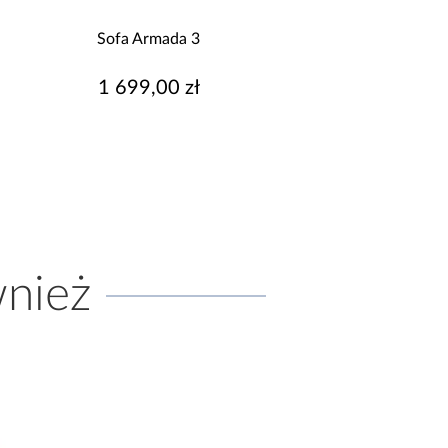
Sofa Adonis
Sofa Prestige 
3 109,00 zł
1 979,00 z
wnież