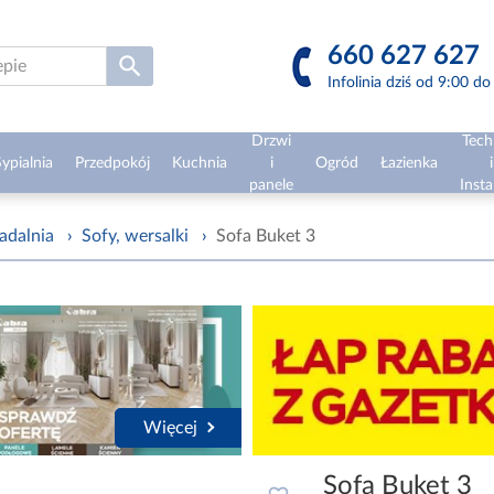
660 627 627
Infolinia dziś od 9:00 d
Drzwi
Tech
ypialnia
Przedpokój
Kuchnia
i
Ogród
Łazienka
i
panele
Insta
adalnia
›
Sofy, wersalki
›
Sofa Buket 3
Więcej
Sofa Buket 3