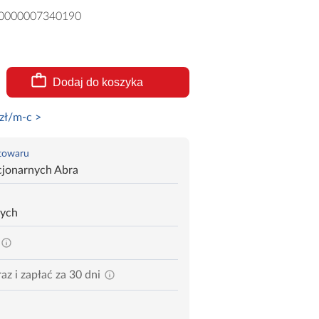
0000007340190
Dodaj do koszyka
zł/m-c >
 towaru
cjonarnych Abra
zych
az i zapłać za 30 dni