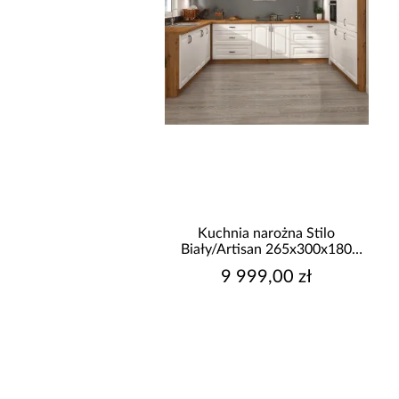
promocja
żnik Kronos wersja
Kuchnia narożna Stilo
rawa/lewa popiel
Biały/Artisan 265x300x180
Cm
2 549,99 zł
9 999,00 zł
sza cena:
2 749,99 zł
egularna:
2 749,99 zł