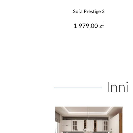
Sofa Prestige 3
Sofa Armada 2
1 979,00 zł
1 499,00 zł
Inni