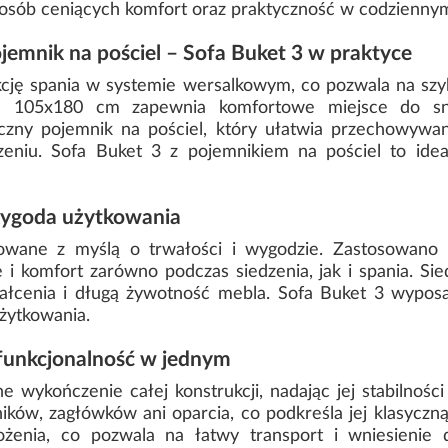
a osób ceniących komfort oraz praktyczność w codzienny
ojemnik na pościel – Sofa Buket 3 w praktyce
cję spania w systemie wersalkowym, co pozwala na szyb
ca 105x180 cm zapewnia komfortowe miejsce do sn
zny pojemnik na pościel, który ułatwia przechowywan
eniu. Sofa Buket 3 z pojemnikiem na pościel to ide
 wygoda użytkowania
owane z myślą o trwałości i wygodzie. Zastosowano 
i komfort zarówno podczas siedzenia, jak i spania. Sie
ałcenia i długą żywotność mebla. Sofa Buket 3 wypos
żytkowania.
i funkcjonalność w jednym
 wykończenie całej konstrukcji, nadając jej stabilności
ków, zagłówków ani oparcia, co podkreśla jej klasyczn
żenia, co pozwala na łatwy transport i wniesienie 