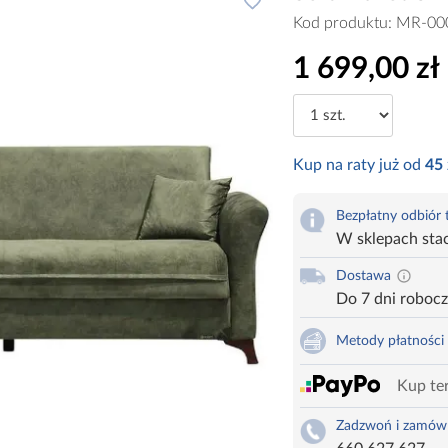
Kod produktu:
MR-00
1 699,00 zł
Kup na raty już od
45
Bezpłatny odbiór
W sklepach sta
Dostawa
Do 7 dni roboc
Metody płatności
Kup ter
Zadzwoń i zamów