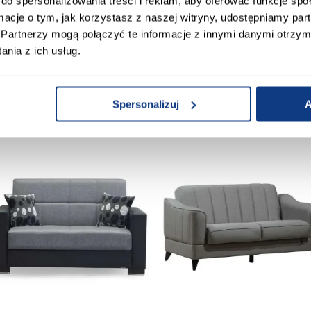
do spersonalizowania treści i reklam, aby oferować funkcje sp
ormacje o tym, jak korzystasz z naszej witryny, udostępniamy p
Partnerzy mogą połączyć te informacje z innymi danymi otrzym
nia z ich usług.
Spersonalizuj
A
Produkty alternatywn