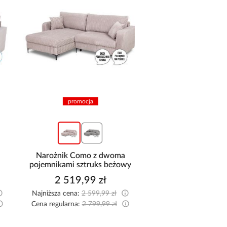
promocja
Narożnik Como z dwoma
Szafa Palermo 2
pojemnikami sztruks beżowy
kaszmir/lustro
2 519,99 zł
1 699,00 z
Najniższa cena:
2 599,99 zł
Cena regularna:
2 799,99 zł