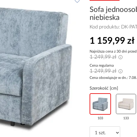
Sofa jednooso
niebieska
Kod produktu:
DK-PA
1 159,99 zł
Najniższa cena z 30 dni przed
1 249,99 zł
Cena regularna
1 249,99 zł
Cena obowiązuje w dn.: 7.08
Szerokość [cm]
103
133