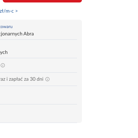
zł/m-c >
 towaru
cjonarnych Abra
zych
az i zapłać za 30 dni