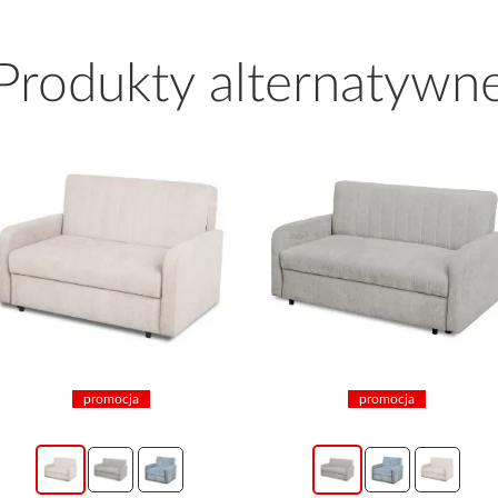
Produkty alternatywn
promocja
promocja