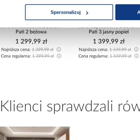
Spersonalizuj
A
Sofa dwuosobowa z bokami
Sofa trzyosobowa z bokami
Pati 2 beżowa
Pati 3 jasny popiel
1 299,99 zł
1 399,99 zł
Najniższa cena:
1 399,99 zł
Najniższa cena:
1 549,99 zł
Cena regularna:
1 399,99 zł
Cena regularna:
1 549,99 zł
 Klienci sprawdzali ró