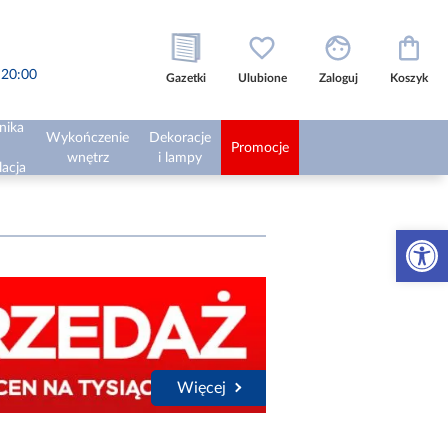
o 20:00
Gazetki
Ulubione
Zaloguj
Koszyk
nika
Wykończenie
Dekoracje
Promocje
wnętrz
i lampy
lacja
Otwórz 
Więcej