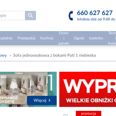
660 627 627
Infolinia dziś od 9:00 d
Drzwi
Tech
ypialnia
Przedpokój
Kuchnia
i
Ogród
Łazienka
i
panele
Insta
żowy
›
Sofa jednoosobowa z bokami Pati 1 niebieska
Więcej
promocja