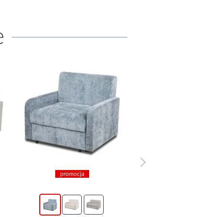
e
promocja
promocja