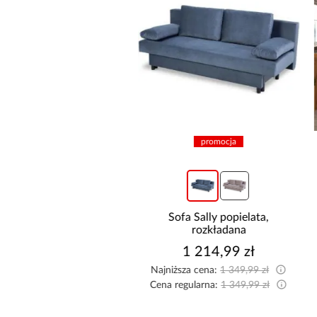
promocja
promocja
żnik Kronos wersja
Sofa Sally popielata,
rawa/lewa popiel
rozkładana
2 474,99 zł
1 214,99 zł
sza cena:
2 549,99 zł
Najniższa cena:
1 349,99 zł
egularna:
2 749,99 zł
Cena regularna:
1 349,99 zł