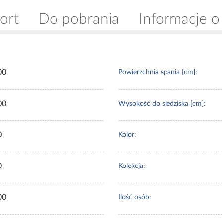
ort
Do pobrania
Informacje o
00
Powierzchnia spania [cm]:
00
Wysokość do siedziska [cm]:
0
Kolor:
0
Kolekcja:
00
Ilość osób: