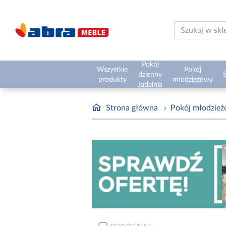
Pokój
Wszystkie
Pokój
dzienny
S
produkty
młodzieżowy
Jadalnia
Strona główna
›
Pokój młodzie