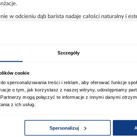
nżacje.
 w odcieniu dąb barista nadaje całości naturalny i est
 nowoczesny design i trwałość
y wiórowej laminowanej, co zapewnia trwałość oraz odp
imalistyczny styl i sprawia, że powierzchnie są łatwe w
Szczegóły
tra pozwala na klasyczne i wygodne użytkowanie, zacho
 plików cookie
5 – dane techniczne
do spersonalizowania treści i reklam, aby oferować funkcje sp
ormacje o tym, jak korzystasz z naszej witryny, udostępniamy p
Partnerzy mogą połączyć te informacje z innymi danymi otrzym
nia z ich usług.
Spersonalizuj
A