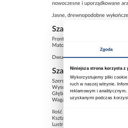
nowoczesne i uporządkowane ara
Jasne, drewnopodobne wykończenie
Szafa Barcelona 15 –
Fronty i korpus wykonano z płyt
Matowe wykończenie podkreśla min
Zgoda
Dwudrzwiowa konstrukcja bez lus
Niniejsza strona korzysta z
Szafa 2D Barcelona 1
Wykorzystujemy pliki cookie 
Szerokość: 90,4 cm
ruch w naszej witrynie. Inf
Wysokość: 207,5 cm
reklamowym i analitycznym. 
Głębokość: 58,1 cm
uzyskanymi podczas korzysta
Waga: 28 kg
Ilość drzwi: 2
Kształt: prosty
Lustro: brak