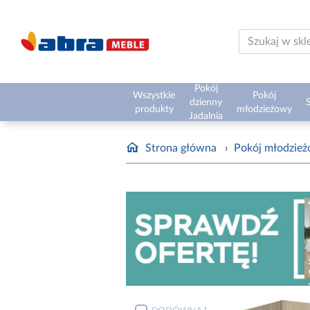
Pokój
Wszystkie
Pokój
dzienny
S
produkty
młodzieżowy
Jadalnia
Strona główna
›
Pokój młodzie