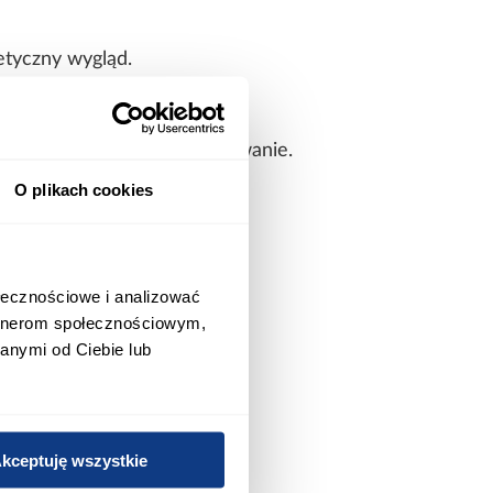
etyczny wygląd.
orność na codzienne użytkowanie.
 utrzymaniu czystości.
O plikach cookies
wując prostą formę.
ołecznościowe i analizować
artnerom społecznościowym,
anymi od Ciebie lub
kceptuję wszystkie