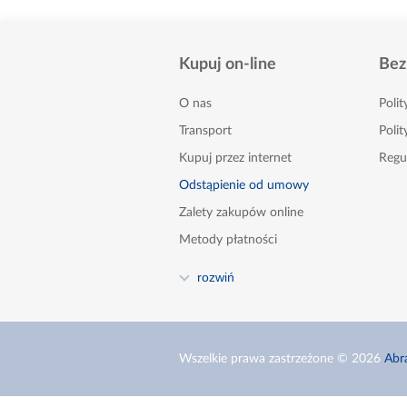
Kupuj on-line
Bez
O nas
Poli
Transport
Polit
Kupuj przez internet
Regu
Odstąpienie od umowy
Zalety zakupów online
Metody płatności
FAQ
rozwiń
Poradnik
Kontakt
Zgłoszenia naruszeń - sygnaliści
Wszelkie prawa zastrzeżone © 2026
Abr