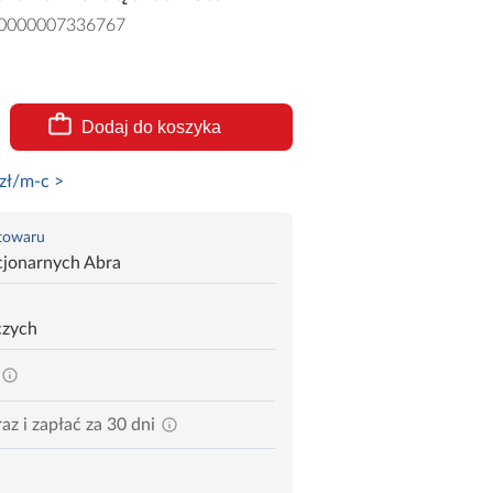
0000007336767
Dodaj do koszyka
zł/m-c >
 towaru
cjonarnych Abra
czych
az i zapłać za 30 dni