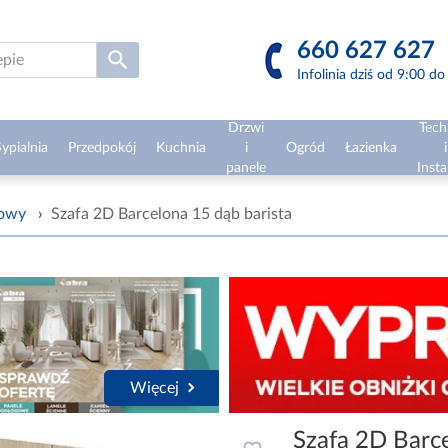
660 627 627
Infolinia dziś od 9:00 d
Drzwi
Tech
ypialnia
Przedpokój
Kuchnia
i
Ogród
Łazienka
i
panele
Insta
żowy
›
Szafa 2D Barcelona 15 dąb barista
Więcej
Szafa 2D Barce