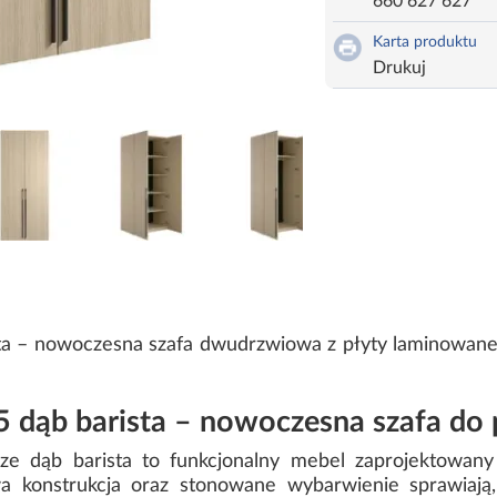
660 627 627
Karta produktu
Drukuj
sta – nowoczesna szafa dwudrzwiowa z płyty laminowan
5 dąb barista – nowoczesna szafa d
e dąb barista to funkcjonalny mebel zaprojektowany
wa konstrukcja oraz stonowane wybarwienie sprawiają