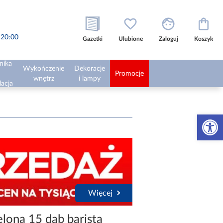
o 20:00
Gazetki
Ulubione
Zaloguj
Koszyk
nika
Wykończenie
Dekoracje
Promocje
wnętrz
i lampy
lacja
Otwórz 
Więcej
lona 15 dąb barista