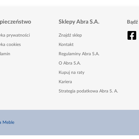
pieczeństwo
Sklepy Abra S.A.
Bądź 
tyka prywatności
Znajdź sklep
yka cookies
Kontakt
lamin
Regulaminy Abra S.A.
O Abra S.A.
Kupuj na raty
Kariera
Strategia podatkowa Abra S. A.
Karta Podarunkowa
Nasze gazetki
a Meble