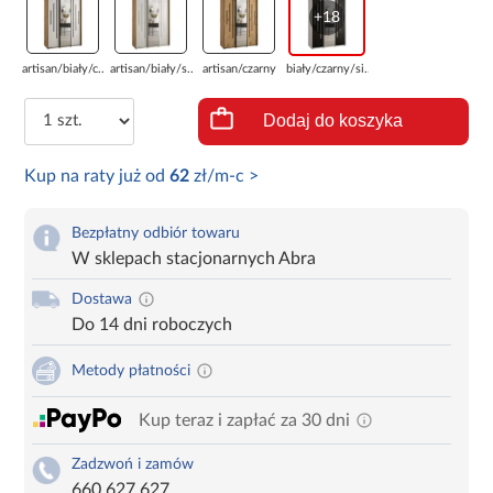
+18
artisan/biały/c...
artisan/biały/s...
artisan/czarny
biały/czarny/si...
Dodaj do koszyka
Kup na raty już od
62
zł/m-c >
Bezpłatny odbiór towaru
W sklepach stacjonarnych Abra
Dostawa
Do 14 dni roboczych
Metody płatności
Kup teraz i zapłać za 30 dni
Zadzwoń i zamów
660 627 627