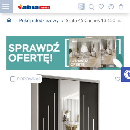
›
Pokój młodzieżowy
›
Szafa 45 Canaris 13 150 biały/c
Otw
PORÓWNAJ