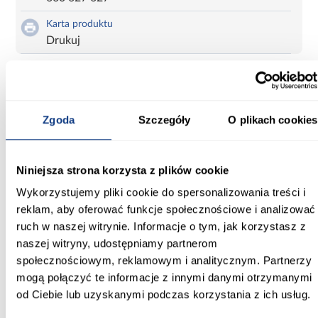
Karta produktu
Drukuj
Szafa 45 Canaris 13 150 biały/czarny/silver
Zgoda
Szczegóły
O plikach cookies
Informacje
Transport
Do pobrania
Inf
Niniejsza strona korzysta z plików cookie
Szerokość [cm]:
Wykorzystujemy pliki cookie do spersonalizowania treści i
150.00
reklam, aby oferować funkcje społecznościowe i analizować
ruch w naszej witrynie. Informacje o tym, jak korzystasz z
Głębokość [cm]:
naszej witryny, udostępniamy partnerom
45.00
społecznościowym, reklamowym i analitycznym. Partnerzy
mogą połączyć te informacje z innymi danymi otrzymanymi
Wysokość [cm]:
od Ciebie lub uzyskanymi podczas korzystania z ich usług.
205.20