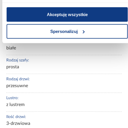
Kolor korpusu:
biały
Akceptuję wszystkie
Kolor frontów:
czarny
Spersonalizuj
Wybarwienie:
białe
Rodzaj szafy:
prosta
Rodzaj drzwi:
przesuwne
Lustro:
z lustrem
Ilość drzwi:
3-drzwiowa