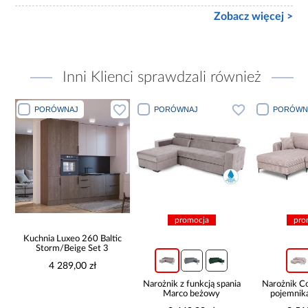
Zobacz więcej >
Inni Klienci sprawdzali również
PORÓWNAJ
PORÓWNAJ
PORÓWN
promocja
pro
Kuchnia Luxeo 260 Baltic
Storm/Beige Set 3
4 289,00 zł
Narożnik z funkcją spania
Narożnik 
Marco beżowy
pojemnik
be