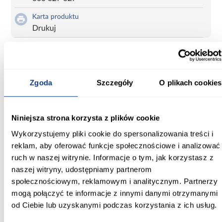
Karta produktu
Drukuj
Szafa 45 Canaris 13 170 biały/czarny/silver
Zgoda
Szczegóły
O plikach cookies
Informacje
Transport
Do pobrania
Inf
Niniejsza strona korzysta z plików cookie
Szerokość [cm]:
Wykorzystujemy pliki cookie do spersonalizowania treści i
170.00
reklam, aby oferować funkcje społecznościowe i analizować
ruch w naszej witrynie. Informacje o tym, jak korzystasz z
Głębokość [cm]:
naszej witryny, udostępniamy partnerom
45.00
społecznościowym, reklamowym i analitycznym. Partnerzy
mogą połączyć te informacje z innymi danymi otrzymanymi
Wysokość [cm]:
od Ciebie lub uzyskanymi podczas korzystania z ich usług.
205.20