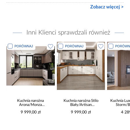
Zobacz więcej >
Inni Klienci sprawdzali również
PORÓWNAJ
PORÓWNAJ
PORÓWN
a
Kuchnia narożna
Kuchnia narożna Stilo
Kuchnia Lux
Arona/Monza
Biały/Artisan
Storm/B
375x325x225
265x300x180 Cm
9 999,00 zł
9 999,00 zł
4 28