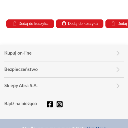
Dodaj do koszyka
Dodaj do koszyka
Dodaj
Kupuj on-line
Bezpieczeństwo
Sklepy Abra S.A.
Bądź na bieżąco