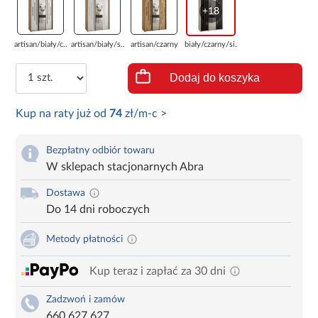
+18
artisan/biały/c...
artisan/biały/s...
artisan/czarny
biały/czarny/si...
Dodaj do koszyka
Kup na raty już od
74
zł/m-c >
Bezpłatny odbiór towaru
W sklepach stacjonarnych Abra
Dostawa
Do 14 dni roboczych
Metody płatności
Kup teraz i zapłać za 30 dni
Zadzwoń i zamów
660 627 627