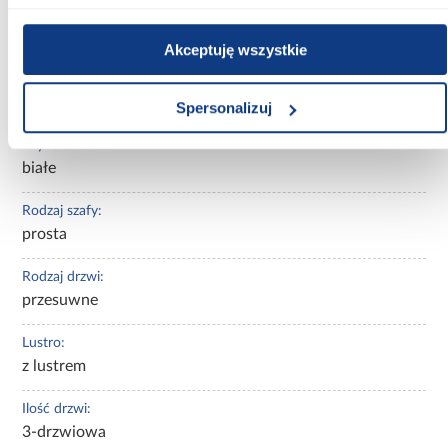
Kolor korpusu:
biały
Akceptuję wszystkie
Kolor frontów:
czarny
Spersonalizuj
Wybarwienie:
białe
Rodzaj szafy:
prosta
Rodzaj drzwi:
przesuwne
Lustro:
z lustrem
Ilość drzwi:
3-drzwiowa