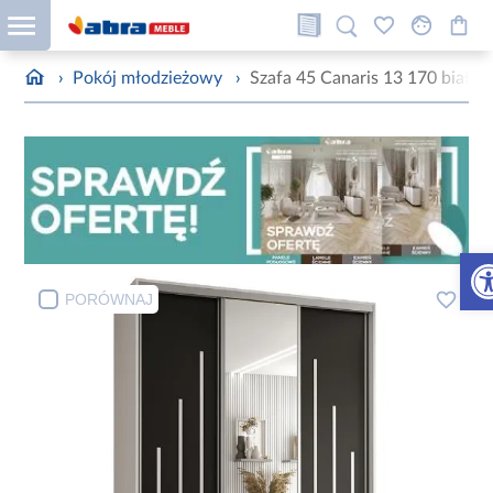
›
Pokój młodzieżowy
›
Szafa 45 Canaris 13 170 biały/c
Otw
PORÓWNAJ