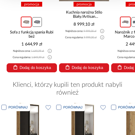
promocja
promocja
pro
Kuchnia narożna Stilo
Biały/Artisan
265x300x180 Cm
8 999,10 zł
Najniższa cena:
9 999,00 zł
Sofa z funkcją spania Rubi
Narożnik z 
beż
Marco
Cena regularna:
9 999,00 zł
1 644,99 zł
2 44
Najniższa cena:
1 649,99 zł
Najniższa cena
Cena regularna:
1 849,99 zł
Cena regularna
Dodaj do koszyka
Dodaj do koszyka
Dodaj
Klienci, którzy kupili ten produkt nabyli
również
PORÓWNAJ
PORÓWNAJ
PORÓWNA