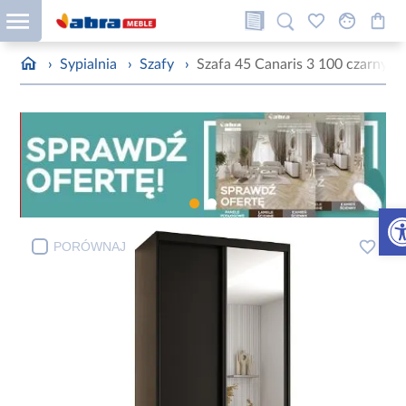
›
Sypialnia
›
Szafy
›
Szafa 45 Canaris 3 100 czarny/c
Otw
PORÓWNAJ