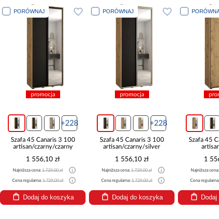
PORÓWNAJ
PORÓWNAJ
PORÓWNA
promocja
promocja
pro
+228
+228
Szafa 45 Canaris 3 100
Szafa 45 Canaris 3 100
Szafa 45 C
artisan/czarny/czarny
artisan/czarny/silver
artisa
1 556,10 zł
1 556,10 zł
1 55
Najniższa cena:
1 729,00 zł
Najniższa cena:
1 729,00 zł
Najniższa cena
Cena regularna:
1 729,00 zł
Cena regularna:
1 729,00 zł
Cena regularna
Dodaj do koszyka
Dodaj do koszyka
Dodaj