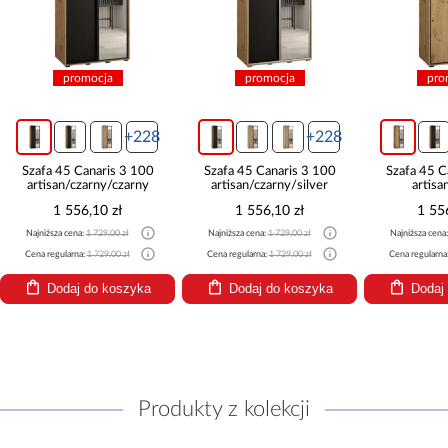
promocja
promocja
pro
+228
+228
Szafa 45 Canaris 3 100
Szafa 45 Canaris 3 100
Szafa 45 C
artisan/czarny/czarny
artisan/czarny/silver
artisa
1 556,10 zł
1 556,10 zł
1 55
Najniższa cena:
1 729,00 zł
Najniższa cena:
1 729,00 zł
Najniższa cena
Cena regularna:
1 729,00 zł
Cena regularna:
1 729,00 zł
Cena regularna
Dodaj do koszyka
Dodaj do koszyka
Dodaj
Produkty z kolekcji