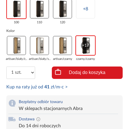
+8
100
110
120
Kolor
+17
artisan/biały/c...
artisan/biały/s...
artisan/czarny
czarny/czarny
Dodaj do koszyka
Kup na raty już od
41
zł/m-c >
Bezpłatny odbiór towaru
W sklepach stacjonarnych Abra
Dostawa
Do 14 dni roboczych