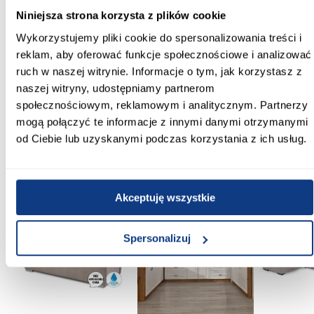
Niniejsza strona korzysta z plików cookie
Lustro:
Wykorzystujemy pliki cookie do spersonalizowania treści i
z lustrem
reklam, aby oferować funkcje społecznościowe i analizować
ruch w naszej witrynie. Informacje o tym, jak korzystasz z
Ilość drzwi:
naszej witryny, udostępniamy partnerom
2-drzwiowa
społecznościowym, reklamowym i analitycznym. Partnerzy
Zobacz więcej >
mogą połączyć te informacje z innymi danymi otrzymanymi
od Ciebie lub uzyskanymi podczas korzystania z ich usług.
Inni Klienci sprawdzali również
Akceptuję wszystkie
PORÓWNAJ
PORÓWNAJ
PORÓWN
Spersonalizuj