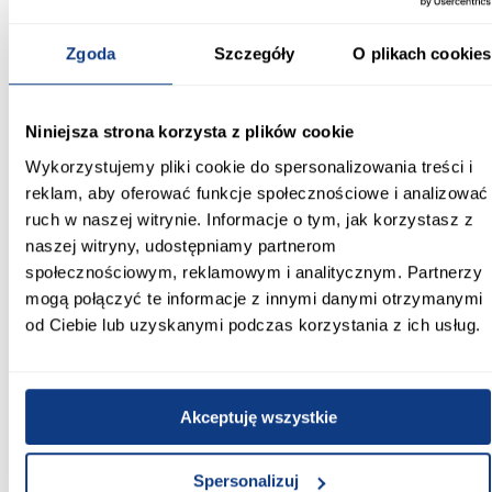
Szafa DAKOTA 5-190 (45) kaszmir z lustrem to praktyczne
rozwiązanie, które łączy nowoczesny wygląd, dużą pojemność
oraz kompaktową formę.
Zgoda
Szczegóły
O plikach cookies
Informacje
Transport
Informacje o pro
Niniejsza strona korzysta z plików cookie
Szerokość [cm]:
Wykorzystujemy pliki cookie do spersonalizowania treści i
190.00
reklam, aby oferować funkcje społecznościowe i analizować
ruch w naszej witrynie. Informacje o tym, jak korzystasz z
Głębokość [cm]:
naszej witryny, udostępniamy partnerom
45.00
społecznościowym, reklamowym i analitycznym. Partnerzy
mogą połączyć te informacje z innymi danymi otrzymanymi
Wysokość [cm]:
od Ciebie lub uzyskanymi podczas korzystania z ich usług.
235.20
Kolor frontów:
kaszmir
Akceptuję wszystkie
Kolor korpusu:
kaszmir
Spersonalizuj