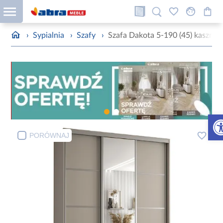
›
Sypialnia
›
Szafy
›
Szafa Dakota 5-190 (45) kaszmir
Otw
PORÓWNAJ