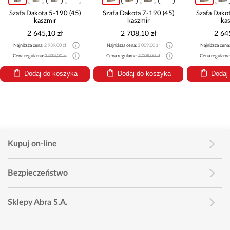
Szafa Dakota 5-190 (45)
Szafa Dakota 7-190 (45)
Szafa Dako
kaszmir
kaszmir
ka
2 645,10 zł
2 708,10 zł
2 64
Najniższa cena:
2 939,00 zł
Najniższa cena:
3 009,00 zł
Najniższa cena
Cena regularna:
2 939,00 zł
Cena regularna:
3 009,00 zł
Cena regularna
Dodaj do koszyka
Dodaj do koszyka
Dodaj
Kupuj on-line
Bezpieczeństwo
Sklepy Abra S.A.