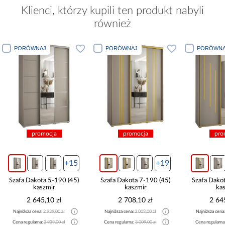
Klienci, którzy kupili ten produkt nabyli
również
PORÓWNAJ
PORÓWNAJ
PORÓWNA
promocja
promocja
pro
+15
+19
Szafa Dakota 5-190 (45)
Szafa Dakota 7-190 (45)
Szafa Dako
kaszmir
kaszmir
ka
2 645,10 zł
2 708,10 zł
2 64
Najniższa cena:
2 939,00 zł
Najniższa cena:
3 009,00 zł
Najniższa cena
Cena regularna:
2 939,00 zł
Cena regularna:
3 009,00 zł
Cena regularna