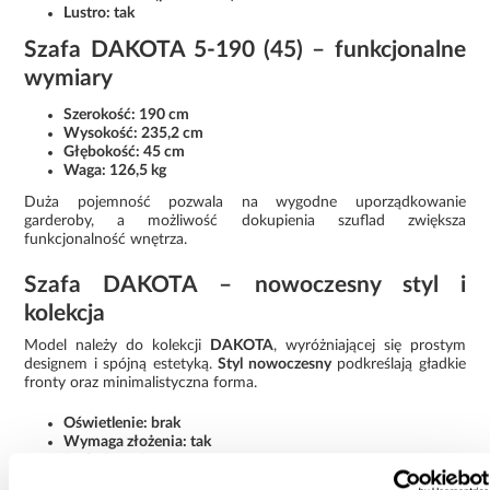
Lustro: tak
Szafa DAKOTA 5-190 (45) – funkcjonalne
wymiary
Szerokość: 190 cm
Wysokość: 235,2 cm
Głębokość: 45 cm
Waga: 126,5 kg
Duża pojemność pozwala na wygodne uporządkowanie
garderoby, a możliwość dokupienia szuflad zwiększa
funkcjonalność wnętrza.
Szafa DAKOTA – nowoczesny styl i
kolekcja
Model należy do kolekcji
DAKOTA
, wyróżniającej się prostym
designem i spójną estetyką.
Styl nowoczesny
podkreślają gładkie
fronty oraz minimalistyczna forma.
Oświetlenie: brak
Wymaga złożenia: tak
Rodzaj: szafa przesuwna