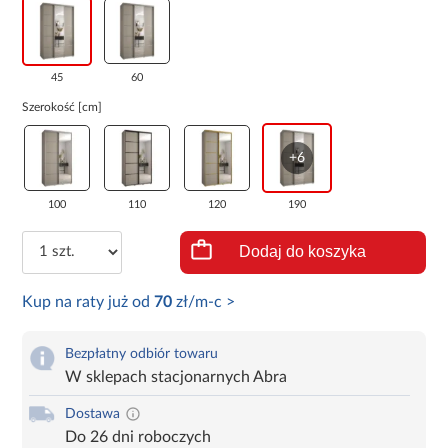
45
60
Szerokość [cm]
+6
100
110
120
190
Dodaj do koszyka
Kup na raty już od
70
zł/m-c >
Bezpłatny odbiór towaru
W sklepach stacjonarnych Abra
Dostawa
Do 26 dni roboczych