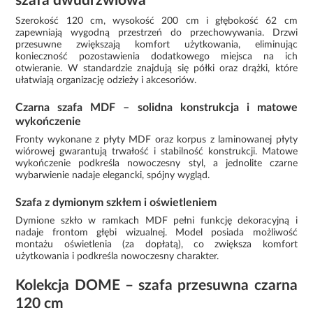
szafa dwudrzwiowa
Szerokość 120 cm, wysokość 200 cm i głębokość 62 cm
zapewniają wygodną przestrzeń do przechowywania. Drzwi
przesuwne zwiększają komfort użytkowania, eliminując
konieczność pozostawienia dodatkowego miejsca na ich
otwieranie. W standardzie znajdują się półki oraz drążki, które
ułatwiają organizację odzieży i akcesoriów.
Czarna szafa MDF – solidna konstrukcja i matowe
wykończenie
Fronty wykonane z płyty MDF oraz korpus z laminowanej płyty
wiórowej gwarantują trwałość i stabilność konstrukcji. Matowe
wykończenie podkreśla nowoczesny styl, a jednolite czarne
wybarwienie nadaje elegancki, spójny wygląd.
Szafa z dymionym szkłem i oświetleniem
Dymione szkło w ramkach MDF pełni funkcję dekoracyjną i
nadaje frontom głębi wizualnej. Model posiada możliwość
montażu oświetlenia (za dopłatą), co zwiększa komfort
użytkowania i podkreśla nowoczesny charakter.
Kolekcja DOME – szafa przesuwna czarna
120 cm