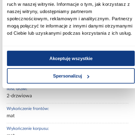
ruch w naszej witrynie. Informacje o tym, jak korzystasz z
Kolor frontów:
naszej witryny, udostępniamy partnerom
czarny
społecznościowym, reklamowym i analitycznym. Partnerzy
mogą połączyć te informacje z innymi danymi otrzymanymi
Kolor korpusu:
od Ciebie lub uzyskanymi podczas korzystania z ich usług.
czarny
Wybarwienie:
czarne
Akceptuję wszystkie
Lustro:
Spersonalizuj
bez lustra
Ilość drzwi:
2-drzwiowa
Wykończenie frontów:
mat
Wykończenie korpusu: