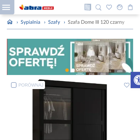
›
Sypialnia
›
Szafy
›
Szafa Dome III 120 czarny
Otw
PORÓWNAJ