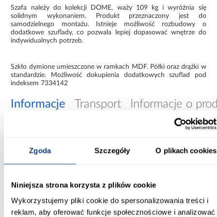
Szafa należy do kolekcji DOME, waży 109 kg i wyróżnia się
solidnym wykonaniem. Produkt przeznaczony jest do
samodzielnego montażu. Istnieje możliwość rozbudowy o
dodatkowe szuflady, co pozwala lepiej dopasować wnętrze do
indywidualnych potrzeb.
Szkło dymione umieszczone w ramkach MDF. Półki oraz drążki w
standardzie. Możliwość dokupienia dodatkowych szuflad pod
indeksem 7334142
Informacje
Transport
Informacje o pro
Szerokość [cm]:
120.00
Zgoda
Szczegóły
O plikach cookies
Głębokość [cm]:
62.00
Niniejsza strona korzysta z plików cookie
Wykorzystujemy pliki cookie do spersonalizowania treści i
Wysokość [cm]:
200.00
reklam, aby oferować funkcje społecznościowe i analizować