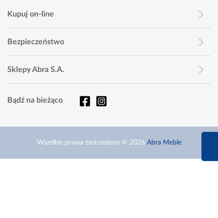
Kupuj on-line
Bezpieczeństwo
Sklepy Abra S.A.
Bądź na bieżąco
660 627 6
Wszelkie prawa zastrzeżone © 2026
Abra Meble
Infolinia dziś od 9