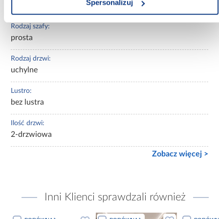
Spersonalizuj
zielone
Rodzaj szafy:
prosta
Rodzaj drzwi:
uchylne
Lustro:
bez lustra
Ilość drzwi:
2-drzwiowa
Zobacz więcej >
Inni Klienci sprawdzali również