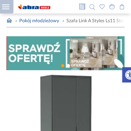
›
Pokój młodzieżowy
›
Szafa Link A Styles Ls11 Stone
Otw