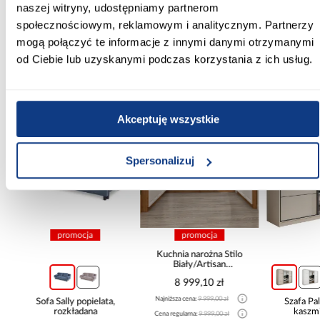
naszej witryny, udostępniamy partnerom
Zobacz więcej >
społecznościowym, reklamowym i analitycznym. Partnerzy
mogą połączyć te informacje z innymi danymi otrzymanymi
od Ciebie lub uzyskanymi podczas korzystania z ich usług.
Inni Klienci sprawdzali również
Akceptuję wszystkie
PORÓWNAJ
PORÓWNAJ
PORÓWN
Spersonalizuj
promocja
promocja
Kuchnia narożna Stilo
Biały/Artisan
265x300x180 Cm
8 999,10 zł
Najniższa cena:
9 999,00 zł
Sofa Sally popielata,
Szafa P
rozkładana
kaszmi
Cena regularna:
9 999,00 zł