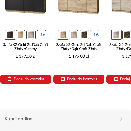
+16
+16
Szafa X2 Gold 2d Dąb Craft
Szafa X2 Gold 2d Dąb Craft
Szafa X2 Gol
Złoty/Czarny
Złoty/Dąb Craft Złoty
Złoty/D
1 179,00 zł
1 179,00 zł
1 17
Dodaj do koszyka
Dodaj do koszyka
Dodaj
Kupuj on-line