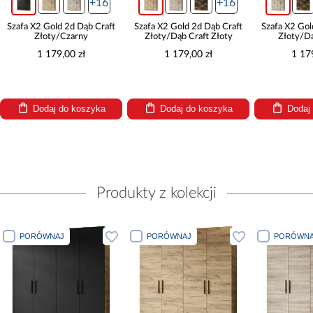
+16
+16
Szafa X2 Gold 2d Dąb Craft
Szafa X2 Gold 2d Dąb Craft
Szafa X2 Gol
Złoty/Czarny
Złoty/Dąb Craft Złoty
Złoty/D
1 179,00 zł
1 179,00 zł
1 17
Dodaj do koszyka
Dodaj do koszyka
Dodaj
Produkty z kolekcji
PORÓWNAJ
PORÓWNAJ
PORÓWNA