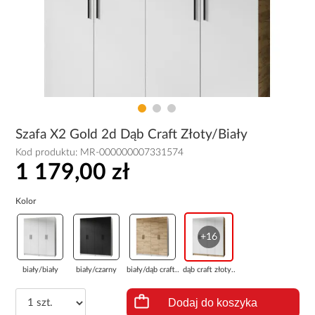
Szafa X2 Gold 2d Dąb Craft Złoty/Biały
Kod produktu:
MR-000000007331574
1 179,00 zł
Kolor
+16
biały/biały
biały/czarny
biały/dąb craft...
dąb craft złoty...
Dodaj do koszyka