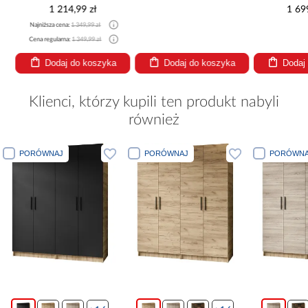
1 214,99 zł
1 69
Najniższa cena:
1 349,99 zł
Cena regularna:
1 349,99 zł
Dodaj do koszyka
Dodaj do koszyka
Dodaj
Klienci, którzy kupili ten produkt nabyli
również
PORÓWNAJ
PORÓWNAJ
PORÓWNA