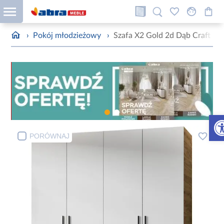
›
Pokój młodzieżowy
›
Szafa X2 Gold 2d Dąb Craft Zło
Otw
PORÓWNAJ