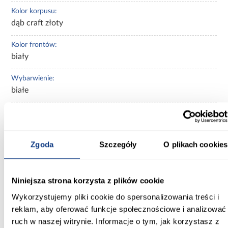
Kolor korpusu:
dąb craft złoty
Kolor frontów:
biały
Wybarwienie:
białe
Rodzaj szafy:
prosta
Zgoda
Szczegóły
O plikach cookies
Rodzaj drzwi:
uchylne
Lustro:
Niniejsza strona korzysta z plików cookie
bez lustra
Wykorzystujemy pliki cookie do spersonalizowania treści i
reklam, aby oferować funkcje społecznościowe i analizować
Ilość drzwi:
ruch w naszej witrynie. Informacje o tym, jak korzystasz z
kilkudrzwiowe