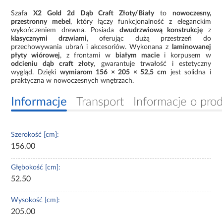
Szafa
X2 Gold 2d Dąb Craft Złoty/Biały
to
nowoczesny,
przestronny mebel
, który łączy funkcjonalność z eleganckim
wykończeniem drewna. Posiada
dwudrzwiową konstrukcję
z
klasycznymi drzwiami
, oferując dużą przestrzeń do
przechowywania ubrań i akcesoriów. Wykonana z
laminowanej
płyty wiórowej
, z frontami w
białym macie
i korpusem w
odcieniu dąb craft złoty
, gwarantuje trwałość i estetyczny
wygląd. Dzięki
wymiarom 156 × 205 × 52,5 cm
jest solidna i
praktyczna w nowoczesnych wnętrzach.
Informacje
Transport
Informacje o pro
Szerokość [cm]:
156.00
Głębokość [cm]:
52.50
Wysokość [cm]:
205.00