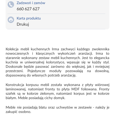
Zadzwoń i zamów
660 627 627
Karta produktu
Drukuj
Kolekcja mebli kuchennych Irma zachwyci każdego zwolennika
nowoczesnych i klasycznych wykończeń aranżacji. Irma to
starannie wykonany zestaw mebli kuchennych. Jest to elegancka
kuchnia w uniwersalnej kolorystyce, wpasuje się w każdy styl.
Doskonale będzie pasować zarówno do większej, jak i mniejszej
przestrzeni. Pojedyncze moduły pozowalają na dowolną,
dopasowaną do własnych potrzeb aranżację.
Konstrukcja korpusu mebli została wykonana z płyty wiórowej
laminowanej, natomiast fronty to płyta MDF foliowana. Fronty
szafek są w kolorze zielonym, natomiast korpus jest w kolorze
białym. Meble posiadają cichy domyk.
Meble nie posiadają blatu oraz uchwytów w zestawie - należy je
zakupić osobno.