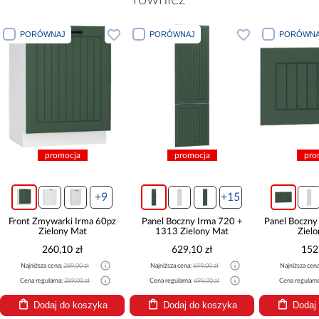
PORÓWNAJ
PORÓWNAJ
PORÓWNA
promocja
promocja
pro
+9
+15
Front Zmywarki Irma 60pz
Panel Boczny Irma 720 +
Panel Boczn
Zielony Mat
1313 Zielony Mat
Ziel
260,10 zł
629,10 zł
152
Najniższa cena:
289,00 zł
Najniższa cena:
699,00 zł
Najniższa cen
Cena regularna:
289,00 zł
Cena regularna:
699,00 zł
Cena regularn
Dodaj do koszyka
Dodaj do koszyka
Dodaj