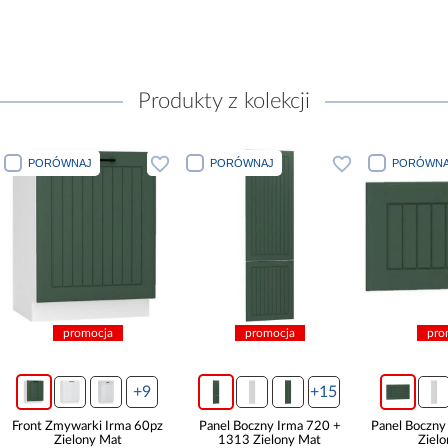
Produkty z kolekcji
PORÓWNAJ
PORÓWNAJ
PORÓWNA
promocja
promocja
pro
+9
+15
Front Zmywarki Irma 60pz
Panel Boczny Irma 720 +
Panel Boczn
Zielony Mat
1313 Zielony Mat
Ziel