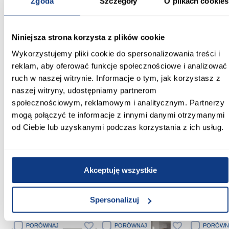
Zgoda
Szczegóły
O plikach cookies
bez blatu
Cokół w kolorze korpusu:
Tak
Niniejsza strona korzysta z plików cookie
Wykorzystujemy pliki cookie do spersonalizowania treści i
Kolor:
reklam, aby oferować funkcje społecznościowe i analizować
zielony
ruch w naszej witrynie. Informacje o tym, jak korzystasz z
naszej witryny, udostępniamy partnerom
Kolekcja:
społecznościowym, reklamowym i analitycznym. Partnerzy
Irma
mogą połączyć te informacje z innymi danymi otrzymanymi
Nogi:
od Ciebie lub uzyskanymi podczas korzystania z ich usług.
Tak
Zobacz więcej >
Akceptuję wszystkie
Spersonalizuj
Inni Klienci sprawdzali również
PORÓWNAJ
PORÓWNAJ
PORÓWN