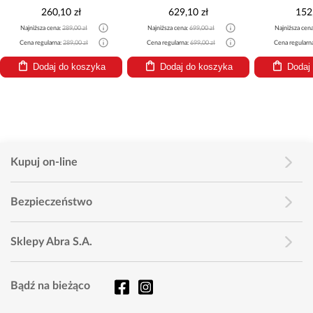
260,10 zł
629,10 zł
152
Najniższa cena:
289,00 zł
Najniższa cena:
699,00 zł
Najniższa cen
Cena regularna:
289,00 zł
Cena regularna:
699,00 zł
Cena regularn
Dodaj do koszyka
Dodaj do koszyka
Dodaj
Kupuj on-line
Bezpieczeństwo
Sklepy Abra S.A.
Bądź na bieżąco