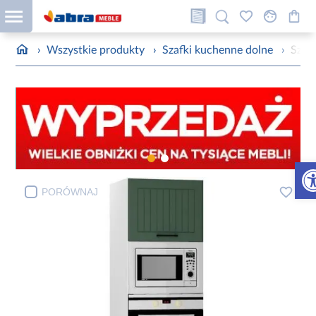
›
Wszystkie produkty
›
Szafki kuchenne dolne
›
Szaf
Otw
PORÓWNAJ