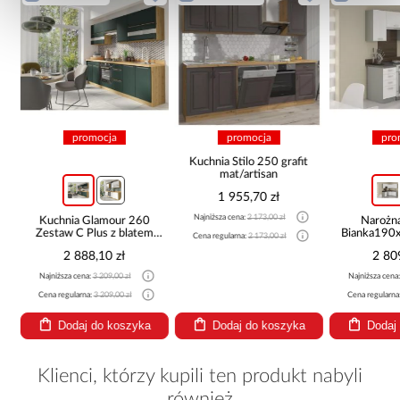
promocja
promocja
pro
Kuchnia Stilo 250 grafit
mat/artisan
1 955,70 zł
Najniższa cena:
2 173,00 zł
ny
Kuchnia Glamour 260
Narożn
Zestaw C Plus z blatem
Bianka190
Cena regularna:
2 173,00 zł
green
2 888,10 zł
2 80
Najniższa cena:
3 209,00 zł
Najniższa cena
Cena regularna:
3 209,00 zł
Cena regularna
Dodaj do koszyka
Dodaj do koszyka
Dodaj
Klienci, którzy kupili ten produkt nabyli
również