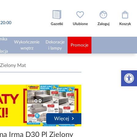
o 20:00
Gazetki
Ulubione
Zaloguj
Koszyk
nika
Wykończenie
Dekoracje
Promocje
wnętrz
i lampy
lacja
 Zielony Mat
Otwórz 
Więcej
na Irma D30 Pl Zielony