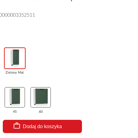
0000003352511
t
Zielony Mat
45
60
Dodaj do koszyka