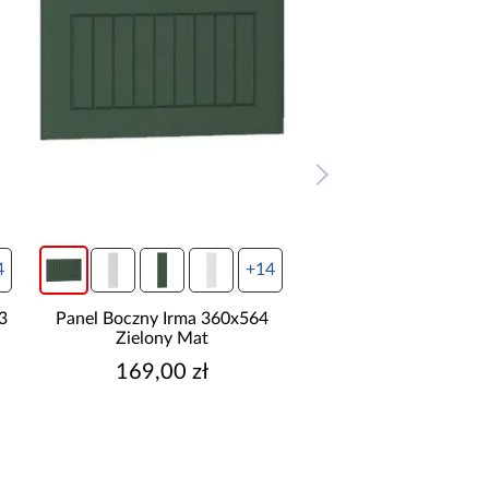
4
+14
Panel Boczny Irma 360x304
Panel Boczny Irma 7
Zielony Mat
Zielony Mat
119,00 zł
179,00 zł