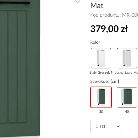
Mat
Kod produktu:
MR-00
379,00 zł
Kolor
Biały Groszek M...
Jasny Szary Ma
Szerokość [cm]
30
40