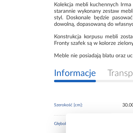
Kolekcja mebli kuchennych Irma
starannie wykonany zestaw mebli
styl. Doskonale będzie pasować
dowolną, dopasowaną do własnyc
Konstrukcja korpusu mebli zost
Fronty szafek są w kolorze zielon
Meble nie posiadają blatu oraz u
Informacje
Transp
30.0
Szerokość [cm]:
52.4
Głębokość [cm]: