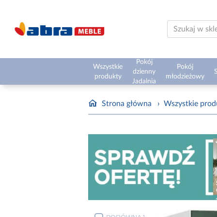
Pokój
Wszystkie
Pokój
dzienny
S
produkty
młodzieżowy
Jadalnia
Strona główna
›
Wszystkie prod