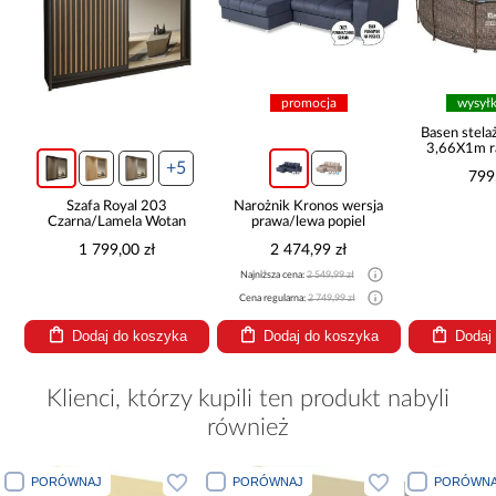
promocja
wysył
ą
Basen stel
3,66X1m r
+5
799
Szafa Royal 203
Narożnik Kronos wersja
Czarna/Lamela Wotan
prawa/lewa popiel
1 799,00 zł
2 474,99 zł
Najniższa cena:
2 549,99 zł
Cena regularna:
2 749,99 zł
Dodaj do koszyka
Dodaj do koszyka
Dodaj
Klienci, którzy kupili ten produkt nabyli
również
PORÓWNAJ
PORÓWNAJ
PORÓWNA