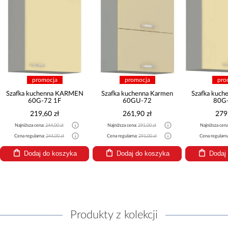
promocja
promocja
pro
Szafka kuchenna KARMEN
Szafka kuchenna Karmen
Szafka kuc
60G-72 1F
60GU-72
80G-
219,60 zł
261,90 zł
279
Najniższa cena:
244,00 zł
Najniższa cena:
291,00 zł
Najniższa cen
Cena regularna:
244,00 zł
Cena regularna:
291,00 zł
Cena regularn
Dodaj do koszyka
Dodaj do koszyka
Dodaj
Produkty z kolekcji