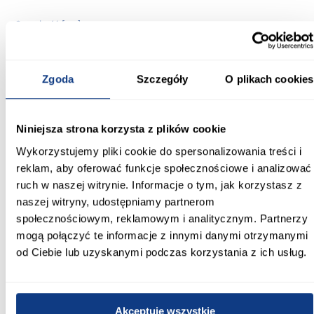
Szerokość [cm]:
60.00
Głębokość [cm]:
Zgoda
Szczegóły
O plikach cookies
52.00
Wysokość [cm]:
Niniejsza strona korzysta z plików cookie
82.00
Wykorzystujemy pliki cookie do spersonalizowania treści i
Kolekcja:
reklam, aby oferować funkcje społecznościowe i analizować
KARMEN
ruch w naszej witrynie. Informacje o tym, jak korzystasz z
naszej witryny, udostępniamy partnerom
Kolor frontów:
społecznościowym, reklamowym i analitycznym. Partnerzy
kremowy
mogą połączyć te informacje z innymi danymi otrzymanymi
od Ciebie lub uzyskanymi podczas korzystania z ich usług.
Kolor korpusu:
szary
Wybarwienie frontów dolnych:
Akceptuję wszystkie