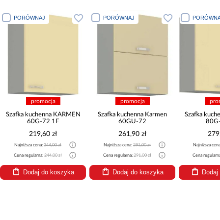
PORÓWNAJ
PORÓWNAJ
PORÓWNA
promocja
promocja
pro
Szafka kuchenna KARMEN
Szafka kuchenna Karmen
Szafka kuc
60G-72 1F
60GU-72
80G-
219,60 zł
261,90 zł
279
Najniższa cena:
244,00 zł
Najniższa cena:
291,00 zł
Najniższa cen
Cena regularna:
244,00 zł
Cena regularna:
291,00 zł
Cena regularn
Dodaj do koszyka
Dodaj do koszyka
Dodaj