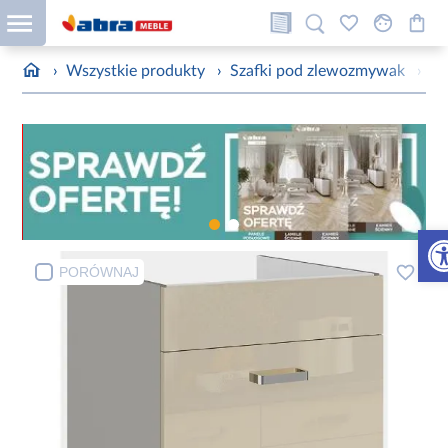
›
Wszystkie produkty
›
Szafki pod zlewozmywak
›
Sz
Otw
PORÓWNAJ