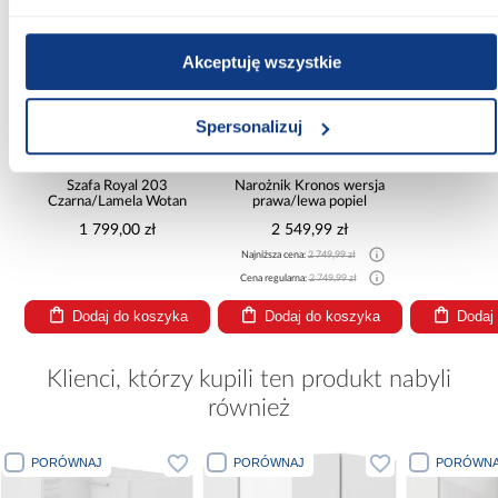
Akceptuję wszystkie
promocja
Kuchnia n
Spersonalizuj
Biały
265x30
+5
9 99
Szafa Royal 203
Narożnik Kronos wersja
Czarna/Lamela Wotan
prawa/lewa popiel
1 799,00 zł
2 549,99 zł
Najniższa cena:
2 749,99 zł
Cena regularna:
2 749,99 zł
Dodaj do koszyka
Dodaj do koszyka
Dodaj
Klienci, którzy kupili ten produkt nabyli
również
PORÓWNAJ
PORÓWNAJ
PORÓWNA