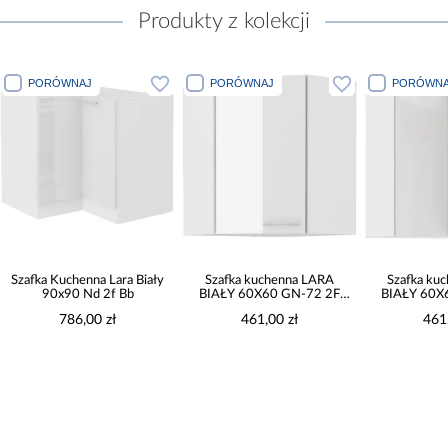
Produkty z kolekcji
PORÓWNAJ
PORÓWNAJ
PORÓWNA
Szafka Kuchenna Lara Biały
Szafka kuchenna LARA
Szafka ku
90x90 Nd 2f Bb
BIAŁY 60X60 GN-72 2F
BIAŁY 60X
(45°)
(
786,00 zł
461,00 zł
461