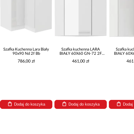
Szafka Kuchenna Lara Biały
Szafka kuchenna LARA
Szafka ku
90x90 Nd 2f Bb
BIAŁY 60X60 GN-72 2F
BIAŁY 60X
(45°)
(
786,00 zł
461,00 zł
461
Dodaj do koszyka
Dodaj do koszyka
Dodaj