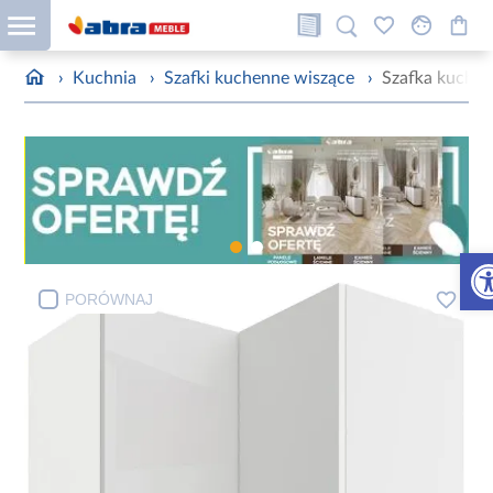
›
Kuchnia
›
Szafki kuchenne wiszące
›
Szafka kuche
Otw
PORÓWNAJ