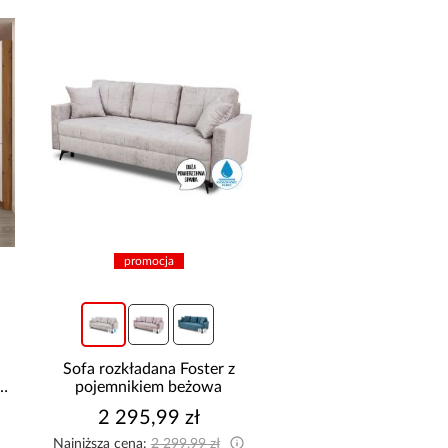
promocja
Sofa rozkładana Foster z
Szafa Palermo 2
pojemnikiem beżowa
kaszmir/lustro
2 295,99 zł
1 699,00 z
Najniższa cena:
2 299,99 zł