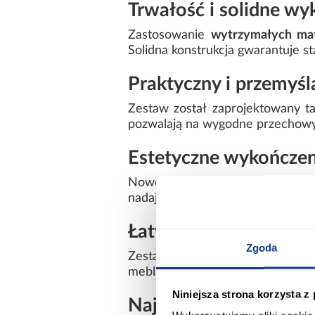
Trwałość i solidne wy
Zastosowanie
wytrzymałych ma
Solidna konstrukcja gwarantuje st
Praktyczny i przemyśl
Zestaw został zaprojektowany ta
pozwalają na wygodne przechowyw
Estetyczne wykończen
Nowoczesna forma i staranne wyk
nadają mu uniwersalny, ponadcza
Łatwy montaż
Zgoda
Zestaw dostarczany jest z komple
mebla bez konieczności specjalist
Niniejsza strona korzysta z
Najważniejsze zalety