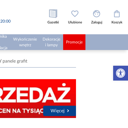
o 20:00
Gazetki
Ulubione
Zaloguj
Koszyk
nika
Wykończenie
Dekoracje
Promocje
wnętrz
i lampy
lacja
 panele grafit
Otwórz 
Więcej