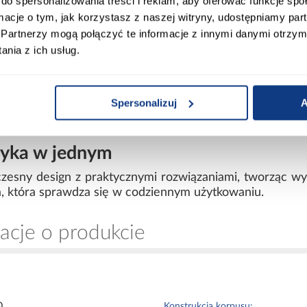
do spersonalizowania treści i reklam, aby oferować funkcje sp
trzeni
ormacje o tym, jak korzystasz z naszej witryny, udostępniamy p
szak
Partnerzy mogą połączyć te informacje z innymi danymi otrzym
ko
nia z ich usług.
kład
Spersonalizuj
A
tyka w jednym
esny design z praktycznymi rozwiązaniami, tworząc wyg
, która sprawdza się w codziennym użytkowaniu.
acje o produkcie
0
Konstrukcja korpusu: