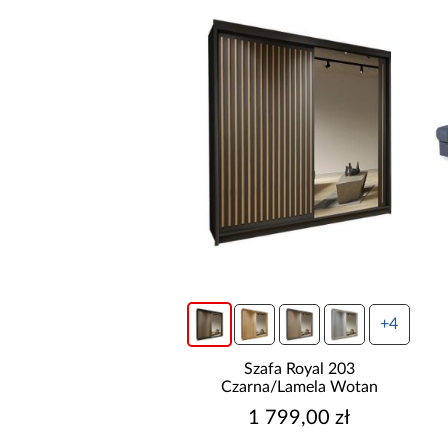
wysyłka w 24h
+4
do basenów piaskowa
Szafa Royal 203
way 8,327l/h 58499
Czarna/Lamela Wotan
699,00 zł
1 799,00 zł