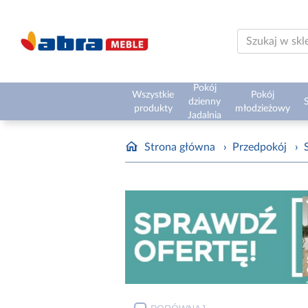
Pokój
Wszystkie
Pokój
dzienny
S
produkty
młodzieżowy
Jadalnia
Strona główna
›
Przedpokój
›