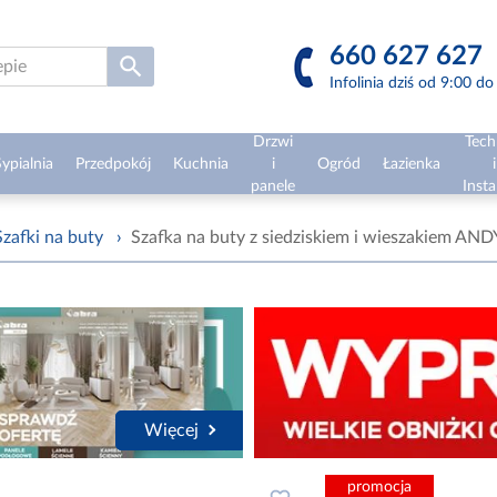
660 627 627
Infolinia dziś od 9:00 d
Drzwi
Tech
ypialnia
Przedpokój
Kuchnia
i
Ogród
Łazienka
i
panele
Insta
Szafki na buty
›
Szafka na buty z siedziskiem i wieszakiem ANDY
Więcej
promocja