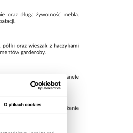
ie oraz długą żywotność mebla.
atacji.
, półki oraz wieszak z haczykami
lementów garderoby.
ncko i spójnie. Grafitowe panele
acji.
O plikach cookies
 szybkie i bezproblemowe złożenie