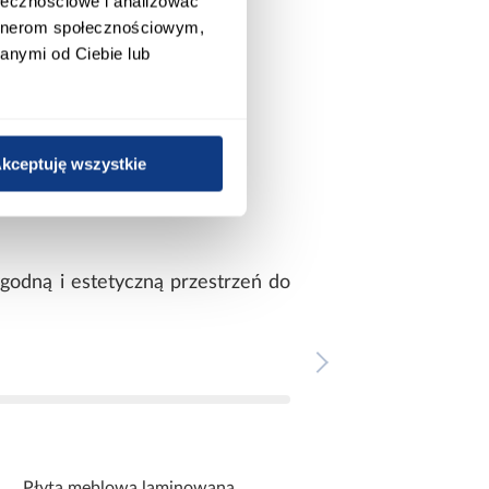
ołecznościowe i analizować
artnerom społecznościowym,
anymi od Ciebie lub
kceptuję wszystkie
odną i estetyczną przestrzeń do
Płyta meblowa laminowana