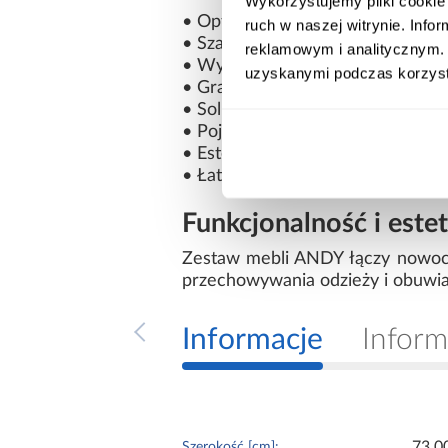
Wykorzystujemy pliki cookie 
• Optymalne wykorzystanie przes
ruch w naszej witrynie. Inf
• Szafka na buty i praktyczny wie
reklamowym i analitycznym. 
• Wygodne tapicerowane siedzis
uzyskanymi podczas korzysta
• Grafitowe panele ścienne
• Solidna i trwała konstrukcja
• Pojemne półki i funkcjonalny u
• Estetyczne wykończenie
• Łatwy montaż
Funkcjonalność i este
Zestaw mebli ANDY łączy nowocz
przechowywania odzieży i obuwia
Informacje
Inform
73.0
Szerokość [cm]: