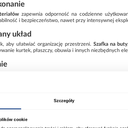
konanie
teriałów
zapewnia odporność na codzienne użytkowan
abilność i bezpieczeństwo, nawet przy intensywnej eksplo
any układ
k, aby ułatwiać organizację przestrzeni.
Szafka na buty
anie kurtek, płaszczy, obuwia i innych niezbędnych e
ie
onanie sprawiają, że zestaw ANDY prezentuje się elega
sowy charakter, który łatwo dopasować do różnych aranż
Szczegóły
tem elementów oraz intuicyjną instrukcją, co umożliwia
ycznych narzędzi.
 plików cookie