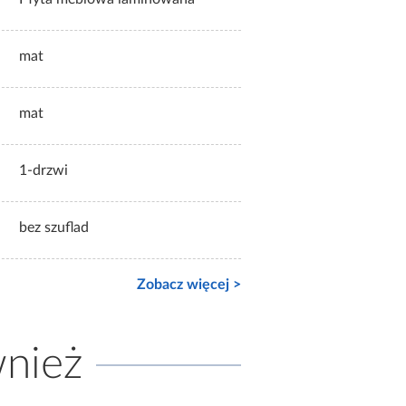
mat
mat
1-drzwi
bez szuflad
Zobacz więcej >
wnież