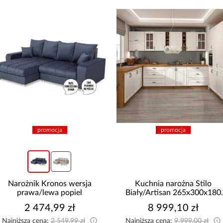
promocja
promocja
Narożnik Kronos wersja
Kuchnia narożna Stilo
prawa/lewa popiel
Biały/Artisan 265x300x180
Cm
2 474,99 zł
8 999,10 zł
Najniższa cena:
2 549,99 zł
Najniższa cena:
9 999,00 zł