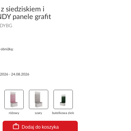
z siedziskiem i
DY panele grafit
DYBG
 obniżką:
.2026 - 24.08.2026
różowy
szary
butelkowa zieleń
Dodaj do koszyka