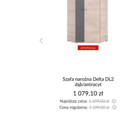
promocja
promocja
a narożna Delta DL1
Szafa narożna Delta DL2
dąb/antracyt
dąb/antracyt
2 204,10 zł
1 079,10 zł
sza cena:
2 449,00 zł
Najniższa cena:
1 199,00 zł
egularna:
2 449,00 zł
Cena regularna:
1 199,00 zł