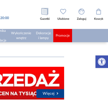
o 20:00
Gazetki
Ulubione
Zaloguj
Koszyk
nika
Wykończenie
Dekoracje
Promocje
wnętrz
i lampy
lacja
Otwórz 
Więcej