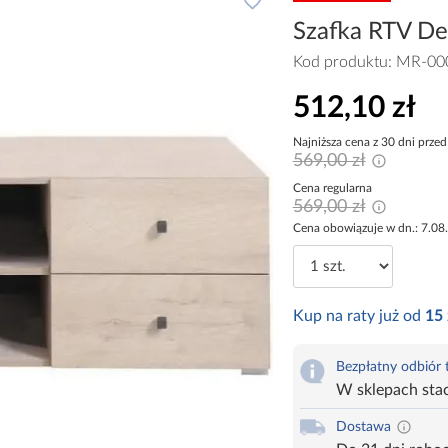
Szafka RTV De
Kod produktu:
MR-00
512,10 zł
Najniższa cena z 30 dni przed
569,00 zł
Cena regularna
569,00 zł
Cena obowiązuje w dn.: 7.08
Kup na raty już od
15
Bezpłatny odbiór
W sklepach sta
Dostawa