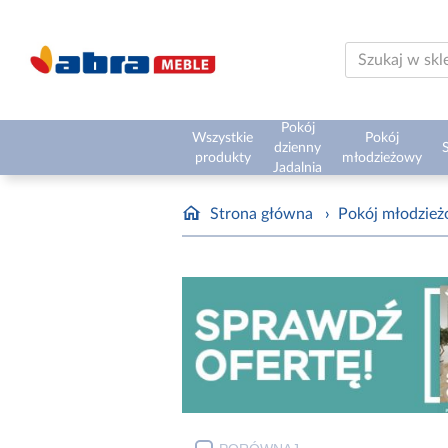
Pokój
Wszystkie
Pokój
dzienny
S
produkty
młodzieżowy
Jadalnia
Strona główna
›
Pokój młodzie