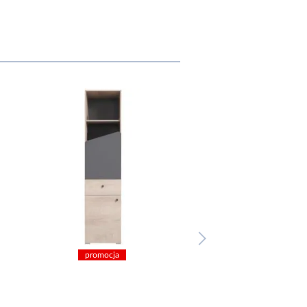
promocja
promocja