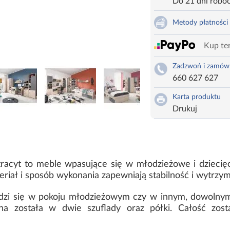
Do 21 dni robo
Metody płatności
Kup ter
Zadzwoń i zamów
660 627 627
Karta produktu
Drukuj
tracyt to meble wpasujące się w młodzieżowe i dzieci
riał i sposób wykonania zapewniają stabilność i wytrzy
wdzi się w pokoju młodzieżowym czy w innym, dowolnym
a została w dwie szuflady oraz półki. Całość zost