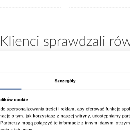
 Klienci sprawdzali ró
Szczegóły
 plików cookie
do spersonalizowania treści i reklam, aby oferować funkcje sp
ormacje o tym, jak korzystasz z naszej witryny, udostępniamy p
Partnerzy mogą połączyć te informacje z innymi danymi otrzym
nia z ich usług.