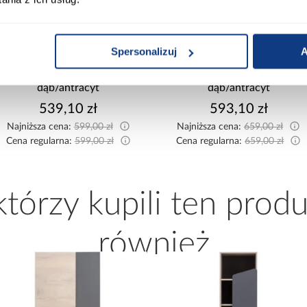
promocja
promocja
Spersonalizuj
A
Regał 45 Delta DL5
Regał Delta 45 DL6
dąb/antracyt
dąb/antracyt
539,10 zł
593,10 zł
Najniższa cena:
599,00 zł
Najniższa cena:
659,00 zł
Cena regularna:
599,00 zł
Cena regularna:
659,00 zł
 którzy kupili ten produ
również