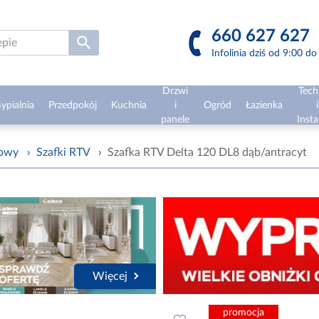
660 627 627
Infolinia dziś od 9:00 d
Drzwi
Tech
ypialnia
Przedpokój
Kuchnia
i
Ogród
Łazienka
i
panele
Insta
żowy
›
Szafki RTV
›
Szafka RTV Delta 120 DL8 dąb/antracyt
Więcej
promocja