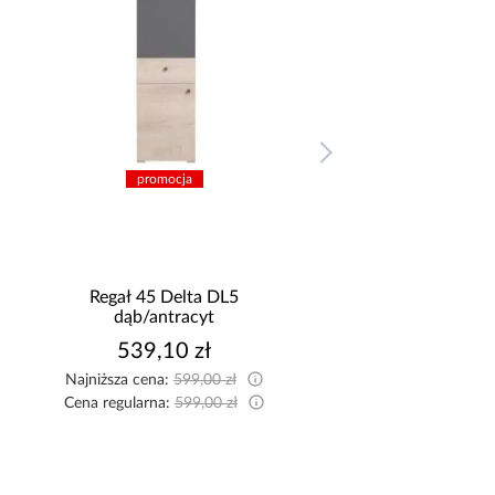
promocja
promocja
Regał 45 Delta DL5
Regał Delta 45 
dąb/antracyt
dąb/antracyt
539,10 zł
593,10 zł
Najniższa cena:
599,00 zł
Najniższa cena:
659,00
Cena regularna:
599,00 zł
Cena regularna:
659,00