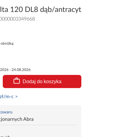
lta 120 DL8 dąb/antracyt
0000003349668
 obniżką:
.2026 - 24.08.2026
Dodaj do koszyka
zł/m-c >
 towaru
cjonarnych Abra