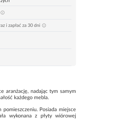
czych
az i zapłać za 30 dni
ęce aranżację, nadając tym samym
małość każdego mebla.
 pomieszczeniu. Posiada miejsce
ała wykonana z płyty wiórowej