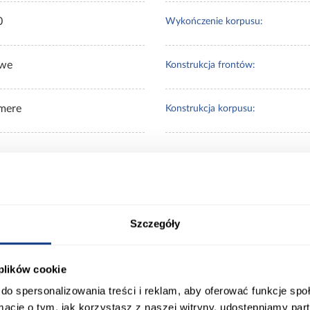
0
Wykończenie korpusu:
we
Konstrukcja frontów:
mere
Konstrukcja korpusu:
 Klienci sprawdzali ró
Szczegóły
 plików cookie
do spersonalizowania treści i reklam, aby oferować funkcje sp
ormacje o tym, jak korzystasz z naszej witryny, udostępniamy p