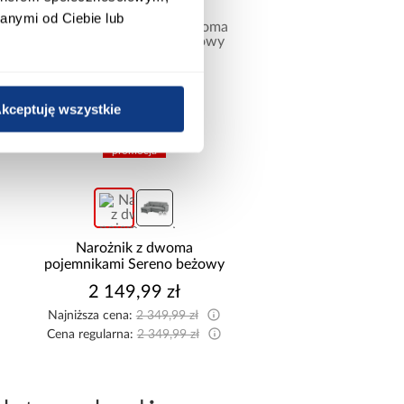
anymi od Ciebie lub
kceptuję wszystkie
promocja
promocja
żnik z dwoma
Narożnik Como z dwoma
ami Sereno beżowy
pojemnikami sztruks beżowy
149,99 zł
2 599,99 zł
 cena:
2 349,99 zł
Najniższa cena:
2 799,99 zł
larna:
2 349,99 zł
Cena regularna:
2 799,99 zł