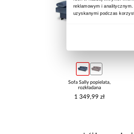
reklamowym i analitycznym. 
uzyskanymi podczas korzysta
sja
Sofa Sally popielata,
Kuchnia naro
rozkładana
Biały/Artisan 
Cm
1 349,99 zł
9 999,0
ł
zł