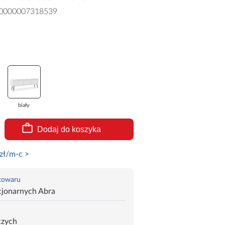
0000007318539
biały
Dodaj do koszyka
zł/m-c >
 towaru
cjonarnych Abra
czych