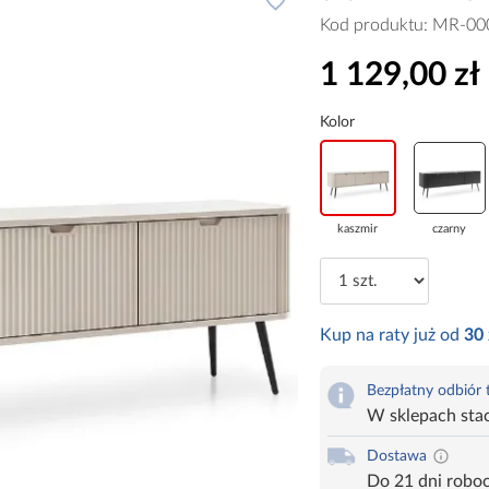
Kod produktu:
MR-00
1 129,00 zł
Kolor
kaszmir
czarny
Kup na raty już od
30
Bezpłatny odbiór
W sklepach sta
Dostawa
Do 21 dni robo