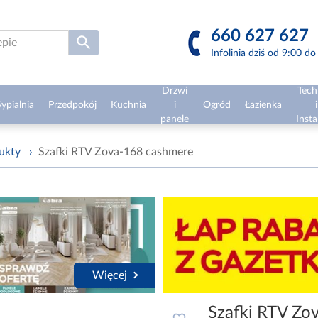
660 627 627
Infolinia dziś od 9:00 d
Drzwi
Tech
ypialnia
Przedpokój
Kuchnia
i
Ogród
Łazienka
i
panele
Insta
ukty
›
Szafki RTV Zova-168 cashmere
Więcej
Szafki RTV Zo