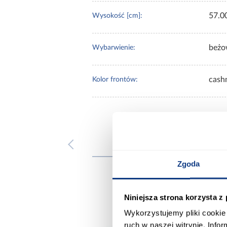
57.0
Wysokość [cm]:
beżo
Wybarwienie:
cash
Kolor frontów:
Inni
Zgoda
Niniejsza strona korzysta z
Wykorzystujemy pliki cookie 
ruch w naszej witrynie. Inf