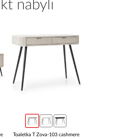
kt nabyli
re
Toaletka T Zova-103 cashmere