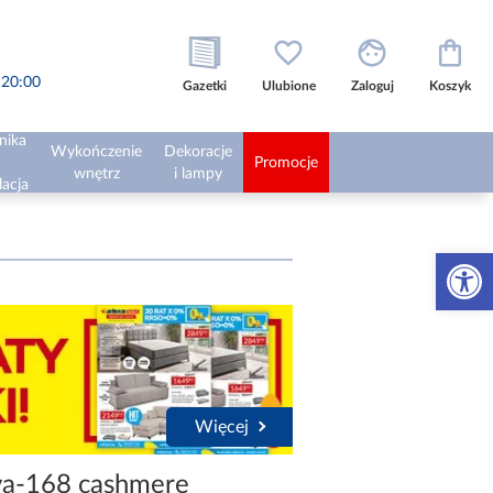
o 20:00
Gazetki
Ulubione
Zaloguj
Koszyk
nika
Wykończenie
Dekoracje
Promocje
wnętrz
i lampy
lacja
Otwórz 
Więcej
va-168 cashmere