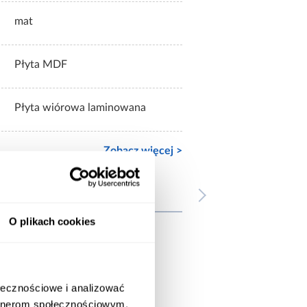
mat
Płyta MDF
Płyta wiórowa laminowana
Zobacz więcej >
wnież
O plikach cookies
ołecznościowe i analizować
artnerom społecznościowym,