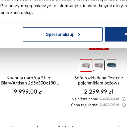
Partnerzy mogą połączyć te informacje z innymi danymi otrzym
nia z ich usług.
Spersonalizuj
A
promocja
żna Stilo
Sofa rozkładana Foster z
Naro
265x300x180
pojemnikiem beżowa
pojemnik
0 zł
2 299,99 zł
2 
Najniższa cena:
2 499,99 zł
Najniższa
Cena regularna:
2 499,99 zł
Cena regu