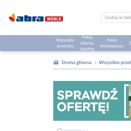
Pokój
Wszystkie
Pokój
dzienny
S
produkty
młodzieżowy
Jadalnia
Strona główna
›
Wszystkie prod