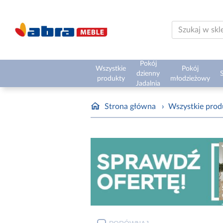
Pokój
Wszystkie
Pokój
dzienny
S
produkty
młodzieżowy
Jadalnia
Strona główna
›
Wszystkie prod