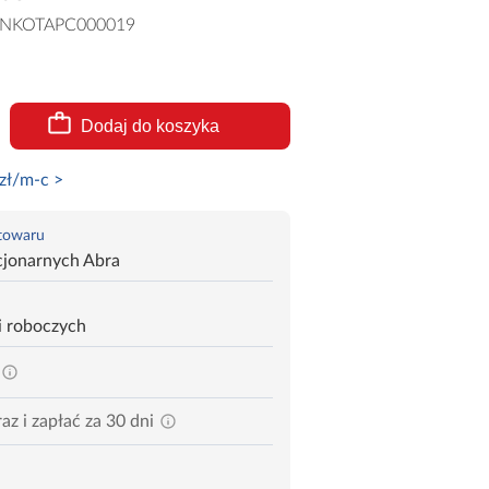
NKOTAPC000019
Dodaj do koszyka
zł/m-c >
 towaru
cjonarnych Abra
i roboczych
az i zapłać za 30 dni