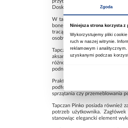
przytulności. Poduszka nie tylk
Zgoda
Doskonale komponuje się z całośc
W tapczanie zastosowano sprężyn
Niniejsza strona korzysta z
bonellowe są znane ze swojej trw
tracąc swoich właściwości. Pow
Wykorzystujemy pliki cookie 
osoby, a także może służyć jako d
ruch w naszej witrynie. Inf
reklamowym i analitycznym. 
Tapczan Pinko został wykonany 
uzyskanymi podczas korzysta
aksamitu, który dodaje meblowi
różnorodne aranżacje wnętrz, do
podnosi komfort użytkowania meb
Praktycznym i estetycznym elem
podłodze, jednocześnie chroniąc 
sprzątania czy przemeblowania po
Tapczan Pinko posiada również 
potrzeb użytkownika. Zagłówek 
stanowiąc elegancki element wy