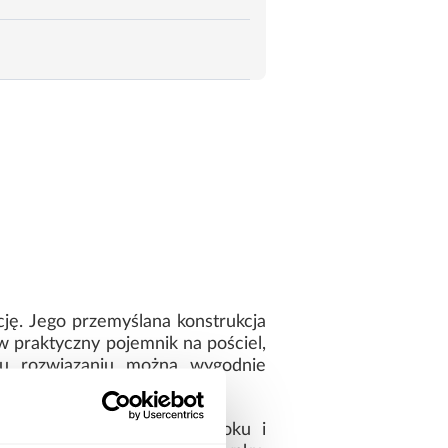
cję. Jego przemyślana konstrukcja
w praktyczny pojemnik na pościel,
mu rozwiązaniu można wygodnie
 użytkowaniu.
, która dodaje meblowi uroku i