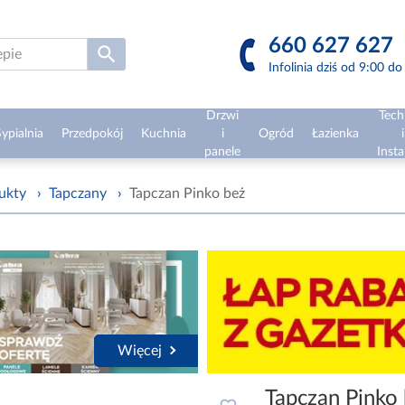
660 627 627
Infolinia dziś od 9:00 d
Drzwi
Tech
ypialnia
Przedpokój
Kuchnia
i
Ogród
Łazienka
i
panele
Insta
ukty
›
Tapczany
›
Tapczan Pinko beż
Więcej
Tapczan Pinko