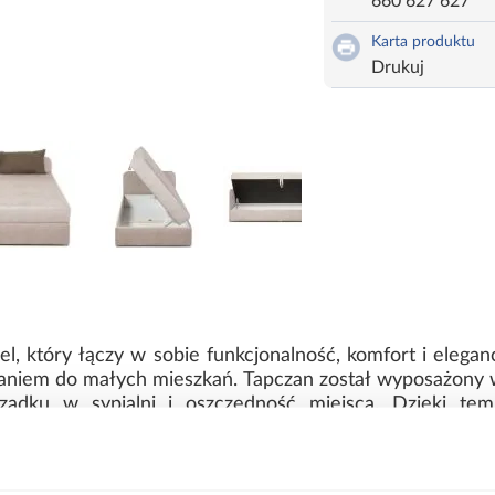
660 627 627
Karta produktu
Drukuj
, który łączy w sobie funkcjonalność, komfort i elegan
zaniem do małych mieszkań. Tapczan został wyposażony 
ządku w sypialni i oszczędność miejsca. Dzięki te
inne tekstylia, co jest niezwykle wygodne w codziennym
lementów tapczanu Pinko jest dekoracyjna poduszka