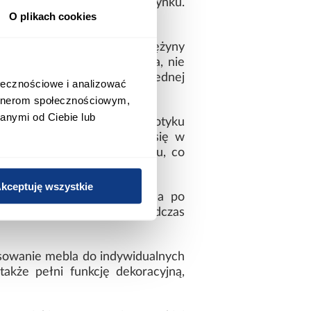
kowy komfort podczas wypoczynku.
O plikach cookies
.
ciała i komfortowy sen. Sprężyny
zie służył przez długie lata, nie
godne warunki do snu dla jednej
ołecznościowe i analizować
artnerom społecznościowym,
anymi od Ciebie lub
ta to rodzaj miękkiego w dotyku
salny i doskonale wpasuje się w
nina jest przyjemna w dotyku, co
kceptuję wszystkie
 ułatwiają przesuwanie mebla po
est szczególnie przydatne podczas
sowanie mebla do indywidualnych
akże pełni funkcję dekoracyjną,