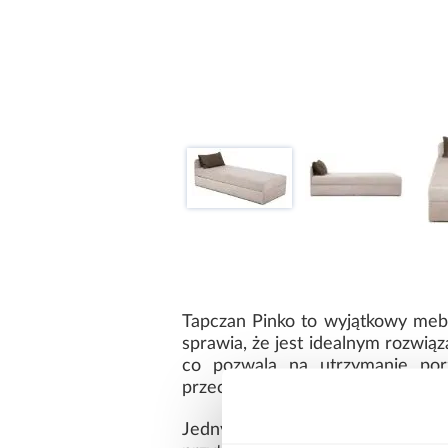
Tapczan Pinko to wyjątkowy mebel
sprawia, że jest idealnym rozwią
co pozwala na utrzymanie por
przechowywać kołdry, poduszki i 
Jednym z wyróżniających się e