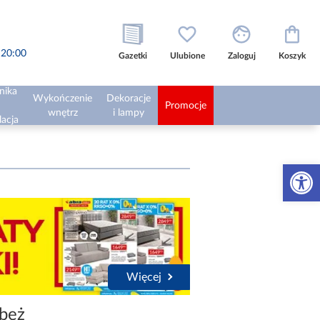
o 20:00
Gazetki
Ulubione
Zaloguj
Koszyk
nika
Wykończenie
Dekoracje
Promocje
wnętrz
i lampy
lacja
Otwórz 
Więcej
 beż