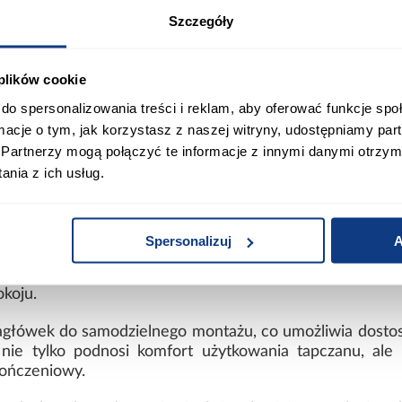
o pełni funkcję estetyczną, ale również zapewnia dodat
Szczegóły
ią mebla, podkreślając jego nowoczesny i stylowy design
ę bonellową, która gwarantuje odpowiednie podparcie 
 plików cookie
ałości i elastyczności, co sprawia, że tapczan Pinko będ
ierzchnia spania o wymiarach 90x190 cm zapewnia wy
do spersonalizowania treści i reklam, aby oferować funkcje sp
odatkowe miejsce do spania dla gości.
ormacje o tym, jak korzystasz z naszej witryny, udostępniamy p
Partnerzy mogą połączyć te informacje z innymi danymi otrzym
w tkaninie Zetta w eleganckim, beżowym kolorze. Zet
nia z ich usług.
 luksusowego charakteru. Beżowy odcień jest uniwer
dając im ciepła i elegancji. Dodatkowo, aksamitna tka
la.
Spersonalizuj
A
entem tapczanu są srebrne ślizgi plastikowe, które
jej powierzchnię przed zarysowaniami. To rozwiązanie j
koju.
zagłówek do samodzielnego montażu, co umożliwia dosto
nie tylko podnosi komfort użytkowania tapczanu, ale t
kończeniowy.