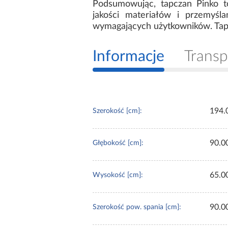
Podsumowując, tapczan Pinko to
jakości materiałów i przemyśl
wymagających użytkowników. Tapcz
Informacje
Transp
194.
Szerokość [cm]:
90.0
Głębokość [cm]:
65.0
Wysokość [cm]:
90.0
Szerokość pow. spania [cm]: