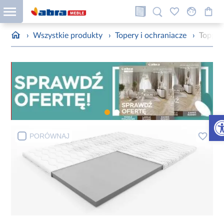
›
Wszystkie produkty
›
Topery i ochraniacze
›
Topper
Otw
PORÓWNAJ