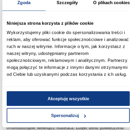
materaca lub zmienić jego odczuwalną twardość bez
Zgoda
Szczegóły
O plikach cookies
konieczności wymiany całego łóżka.
Materac nawierzchniowy 140x200 –
Niniejsza strona korzysta z plików cookie
ochrona materaca i lepsza higiena snu
Wykorzystujemy pliki cookie do spersonalizowania treści i
Zastosowanie toppera Comfort 140x200 pozwala ograniczyć
reklam, aby oferować funkcje społecznościowe i analizować
bezpośredni kontakt ciała z materacem głównym, co przekłada
się na mniejsze ryzyko jego zabrudzenia i wolniejsze zużycie.
ruch w naszej witrynie. Informacje o tym, jak korzystasz z
Dodatkowa warstwa pianki poprawia rozkład nacisku i może
naszej witryny, udostępniamy partnerom
zwiększyć komfort snu w łóżkach dwuosobowych lub
jednoosobowych o większej powierzchni.
społecznościowym, reklamowym i analitycznym. Partnerzy
mogą połączyć te informacje z innymi danymi otrzymanymi
To praktyczne rozwiązanie dla osób, które chcą poprawić wygodę
od Ciebie lub uzyskanymi podczas korzystania z ich usług.
spania bez inwestowania w nowy materac, jednocześnie dbając o
jego dłuższą żywotność.
Topper Comfort 140x200 z przewiewnym
Akceptuję wszystkie
pokrowcem antyalergicznym
Pokrowiec wykonany z miękkiej, antyalergicznej dzianiny
wyróżnia się wysoką przewiewnością. Jego struktura wspomaga
Spersonalizuj
naturalną cyrkulację powietrza, co pomaga ograniczyć
gromadzenie wilgoci oraz zmniejsza ryzyko rozwoju
drobnoustrojów wewnątrz materaca. Dzięki temu powierzchnia