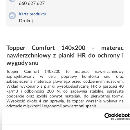
660 627 627
Karta produktu
Drukuj
Topper Comfort 140x200 – materac
nawierzchniowy z pianki HR do ochrony i
wygody snu
Topper Comfort 140x200 to materac nawierzchniowy
zaprojektowany w celu poprawy komfortu snu oraz
zabezpieczenia materaca głównego przed codziennym zużyciem.
Wkład wykonano z pianki wysokoelastycznej HR o gęstości 40
kg/m3 i odbojności 200 N, co zapewnia stabilne, sprężyste
podparcie oraz szybki powrót materiału do pierwotnej formy.
Wysokość około 4 cm sprawia, że topper wyraźnie wpływa na
odczucie miękkości i ergonomii powierzchni spania.
Pianka HR o wysokiej gęstości dobrze radzi sobie z długotrwałym
obciążeniem, zachowując swoje właściwości przez długi czas.
Topper 140x200 może wyrównać powierzchnię starszego