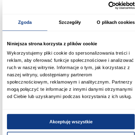
Pokrowiec Probiotex z technologią
Purotex – topper antyalergiczny 120x200
Model został wyposażony w zdejmowany pokrowiec Probiotex
Zgoda
Szczegóły
O plikach cookies
wykonany z dzianiny wykorzystującej technologię Purotex. Jest to
bioaktywne rozwiązanie wspomagające redukcję alergenów
roztoczy – według producenta neutralizuje nawet 96,6%
alergenów. Dzięki temu topper 120x200 może być dobrym
Niniejsza strona korzysta z plików cookie
wyborem dla alergików oraz osób bardziej wrażliwych na kurz i
drobnoustroje obecne w sypialni.
Wykorzystujemy pliki cookie do spersonalizowania treści i
Pokrowiec posiada właściwości termoregulacyjne i dobrze
reklam, aby oferować funkcje społecznościowe i analizować
odprowadza wilgoć, co pomaga ograniczyć uczucie
ruch w naszej witrynie. Informacje o tym, jak korzystasz z
przegrzewania podczas snu. Materiał pozostaje przewiewny i
naszej witryny, udostępniamy partnerom
przyjemny w kontakcie ze skórą, dlatego topper sprawdzi się
także u osób mających tendencję do nadmiernego pocenia się w
społecznościowym, reklamowym i analitycznym. Partnerzy
nocy. Zastosowana tkanina posiada certyfikaty Allergy UK oraz
mogą połączyć te informacje z innymi danymi otrzymanymi
OEKO-TEX®, potwierdzające bezpieczeństwo użytkowania i brak
szkodliwych substancji.
od Ciebie lub uzyskanymi podczas korzystania z ich usług.
Materac nawierzchniowy 120x200 do
ochrony i odświeżenia materaca głównego
Akceptuję wszystkie
Topper Pure 120x200 może pełnić kilka funkcji jednocześnie.
Oprócz poprawy wygody pomaga zabezpieczyć powierzchnię
materaca głównego przed szybszym zużyciem. To szczególnie