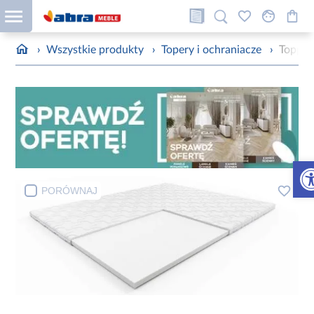
›
Wszystkie produkty
›
Topery i ochraniacze
›
Topper
Otw
PORÓWNAJ