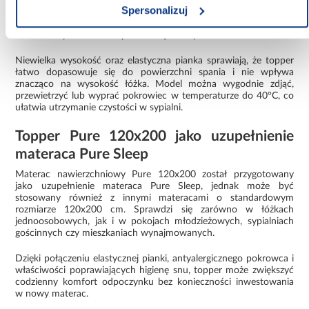
Spersonalizuj
przydatne w przypadku nowych materacy, które wymagają
dodatkowej ochrony, ale również starszych modeli, których
komfort użytkowania stopniowo się obniżył.
Niewielka wysokość oraz elastyczna pianka sprawiają, że topper
łatwo dopasowuje się do powierzchni spania i nie wpływa
znacząco na wysokość łóżka. Model można wygodnie zdjąć,
przewietrzyć lub wyprać pokrowiec w temperaturze do 40°C, co
ułatwia utrzymanie czystości w sypialni.
Topper Pure 120x200 jako uzupełnienie
materaca Pure Sleep
Materac nawierzchniowy Pure 120x200 został przygotowany
jako uzupełnienie materaca Pure Sleep, jednak może być
stosowany również z innymi materacami o standardowym
rozmiarze 120x200 cm. Sprawdzi się zarówno w łóżkach
jednoosobowych, jak i w pokojach młodzieżowych, sypialniach
gościnnych czy mieszkaniach wynajmowanych.
Dzięki połączeniu elastycznej pianki, antyalergicznego pokrowca i
właściwości poprawiających higienę snu, topper może zwiększyć
codzienny komfort odpoczynku bez konieczności inwestowania
w nowy materac.