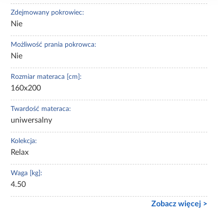
Zdejmowany pokrowiec:
Nie
Możliwość prania pokrowca:
Nie
Rozmiar materaca [cm]:
160x200
Twardość materaca:
uniwersalny
Kolekcja:
Relax
Waga [kg]:
4.50
Zobacz więcej >