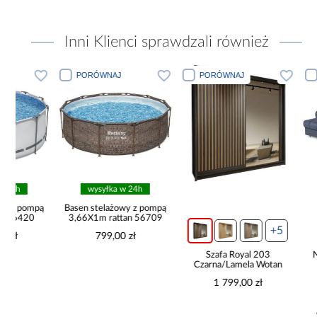
Inni Klienci sprawdzali również
PORÓWNAJ
PORÓWNAJ
PORÓWN
wysyłka w 24h
pro
ą
Basen stelażowy z pompą
3,66X1m rattan 56709
+5
799,00 zł
Szafa Royal 203
Narożnik K
Czarna/Lamela Wotan
prawa/l
1 799,00 zł
2 47
Najniższa cena
Cena regularna