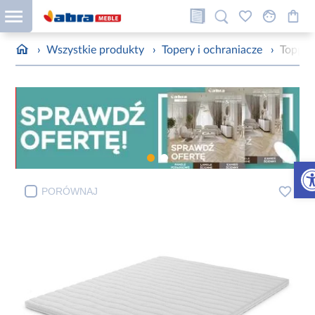
›
Wszystkie produkty
›
Topery i ochraniacze
›
Topper
Otw
PORÓWNAJ