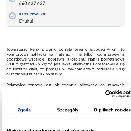
660 627 627
Karta produktu
Drukuj
Topmaterac Relax z pianki poliretanowej o grubości 4 cm, to
komfortowa nakładka na materac (i nie tylko), która zapewnia
dodatkowe wsparcie i poprawia jakość snu. Pianka poliretanowa
(PU) o gęstości 25 kg/m³ jest lekka, elastyczna i dostosowuje się
do kształtu ciała, co pomaga w równomiernym rozkładzie wagi
oraz zmniejsza nacisk na stawy.
Pokrowiec toppera jest obustronnie pikowany, co zapewnia
estetyczny wygląd i dodatkową trwałość materiału. Tkanina
Fresche to tkanina antybakteryjna, która zapobiega rozwojowi
bakterii, grzybów i roztoczy oraz zapewnia ochronę, komfort i
świeżość podczas snu. Dzianina Fresche użyta do pokrycia
Zgoda
Szczegóły
O plikach cookies
materaca posiada właściwości termoregulacyjne, co oznacza, że
pomaga utrzymać optymalną temperaturę podczas snu,
zapobiegając przegrzaniu lub wychłodzeniu. Dodatkowo, dzianina
ta charakteryzuje się wzmocnioną odpornością na piling, co
zapewnia długotrwałą estetykę i wytrzymałość powierzchni
Niniejsza strona korzysta z plików cookie