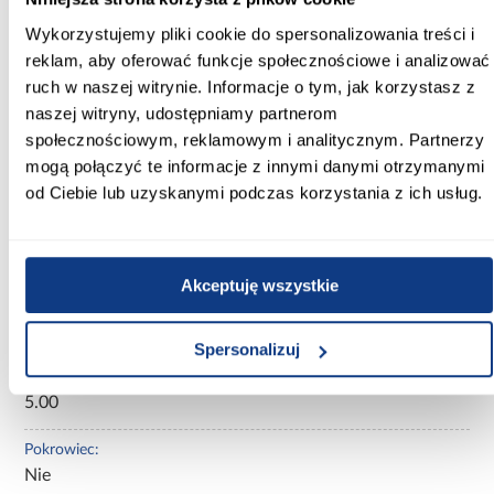
materaca.
Wykorzystujemy pliki cookie do spersonalizowania treści i
Topper jest idealnym rozwiązaniem, gdy chcesz poprawić komfort
reklam, aby oferować funkcje społecznościowe i analizować
swojego łóżka, zapewniając sobie przyjemniejszy sen i lepsze
ruch w naszej witrynie. Informacje o tym, jak korzystasz z
wsparcie dla kręgosłupa. Może być stosowany na istniejący
naszej witryny, udostępniamy partnerom
materac, aby zwiększyć jego wygodę.
społecznościowym, reklamowym i analitycznym. Partnerzy
Informacje
Transport
Informacje o pro
mogą połączyć te informacje z innymi danymi otrzymanymi
od Ciebie lub uzyskanymi podczas korzystania z ich usług.
Szerokość [cm]:
160.00
Akceptuję wszystkie
Głębokość [cm]:
200.00
Spersonalizuj
Wysokość [cm]:
5.00
Pokrowiec:
Nie