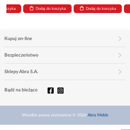
Dodaj do koszyka
Dodaj do koszyka
Dodaj
Kupuj on-line
Bezpieczeństwo
Sklepy Abra S.A.
Bądź na bieżąco
Wszelkie prawa zastrzeżone © 2026
Abra Meble