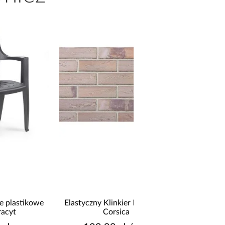
e
Elastyczny Klinkier Mineralny
Kamień Betonowy A
Corsica
Sahara