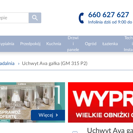
660 627 627
Infolinia dziś od 9:00 d
Drzwi
Tech
ypialnia
Przedpokój
Kuchnia
i
Ogród
Łazienka
i
panele
Insta
adalnia
›
Uchwyt Ava gałka (GM 315 P2)
Więcej
Uchwyt Ava ga