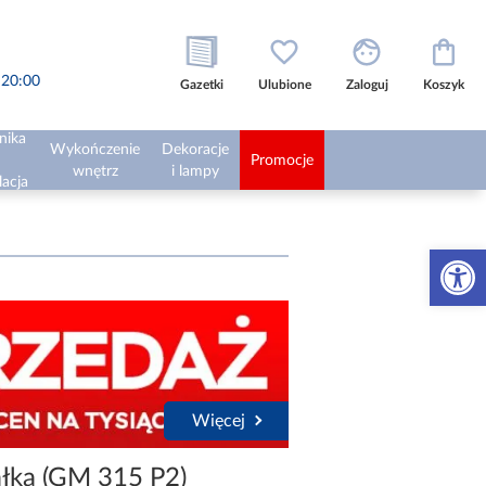
o 20:00
Gazetki
Ulubione
Zaloguj
Koszyk
nika
Wykończenie
Dekoracje
Promocje
wnętrz
i lampy
lacja
Otwórz 
Więcej
łka (GM 315 P2)