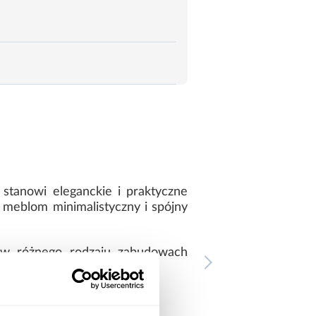
tanowi eleganckie i praktyczne
e meblom minimalistyczny i spójny
 w różnego rodzaju zabudowach
ie na co dzień.
aż