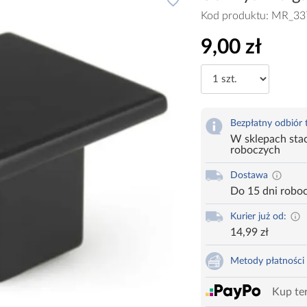
Kod produktu:
MR_33
9,00 zł
Bezpłatny odbiór
W sklepach stac
roboczych
Dostawa
Do 15 dni robo
Kurier już od:
14,99 zł
Metody płatności
Kup ter