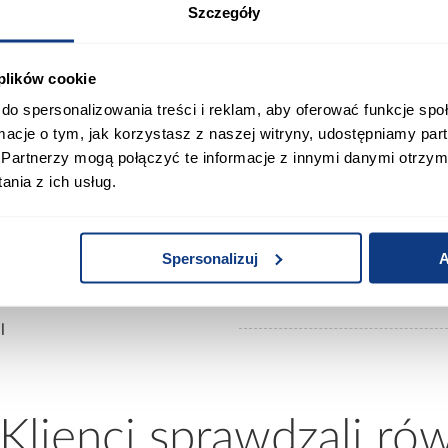
Szczegóły
gwarantuje trwałość, odporność na użytkowanie oraz st
szybkie i pewne mocowanie do frontu, zapewniając solid
 plików cookie
idoczność śladów palców i podkreśla nowoczesny, est
owego i świadczy o solidnym wykonaniu.
do spersonalizowania treści i reklam, aby oferować funkcje sp
ormacje o tym, jak korzystasz z naszej witryny, udostępniamy p
acje o produkcie
Partnerzy mogą połączyć te informacje z innymi danymi otrzym
nia z ich usług.
Spersonalizuj
A
ny
Sposób montażu:
l
 Klienci sprawdzali ró