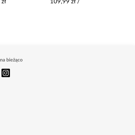
109,99 zł / op.
61,99 zł / o
na bieżąco