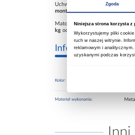
Zgoda
Uchwyt wykonano z
metalu
, co 
montażu przykręcany
pozwala na 
Niniejsza strona korzysta z
Matowe wykończenie ogranicza w
kg
odnosi się do zestawu produkt
Wykorzystujemy pliki cookie 
ruch w naszej witrynie. Inf
Informacje
Inform
reklamowym i analitycznym. 
uzyskanymi podczas korzysta
czar
Kolor:
Meta
Materiał wykonania:
Inni