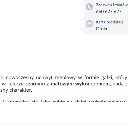
Zadzwoń i zamów
660 627 627
Karta produktu
Drukuj
 nowoczesny uchwyt meblowy w formie gałki, który s
 w kolorze
czarnym
z
matowym wykończeniem
, nadaj
sny charakter.
A
i sprawdza się jako subtelny detal wykończeniowy
gałki dobrze leży w dłoni i zapewnia wygodne użytkowan
 metalowa – trwałość i prosty mont