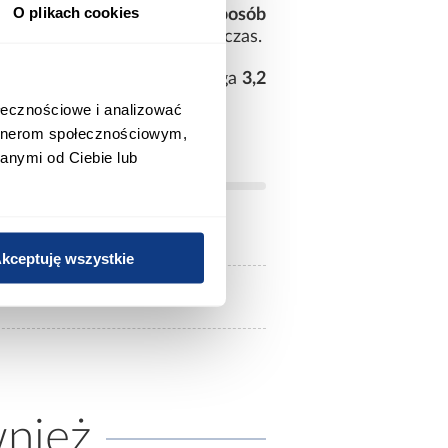
O plikach cookies
abilność po zamontowaniu.
Sposób
ne użytkowanie przez długi czas.
etyczny wygląd uchwytu. Waga
3,2
ołecznościowe i analizować
artnerom społecznościowym,
anymi od Ciebie lub
kceptuję wszystkie
przykręcany
wnież