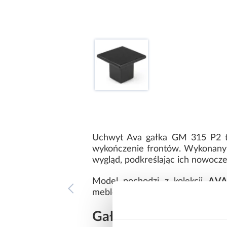
Uchwyt Ava gałka GM 315 P2 to
wykończenie frontów. Wykonany
wygląd, podkreślając ich nowocze
Model pochodzi z kolekcji
AV
meblowych. Dzięki swojej formie 
Gałka meblowa czarna