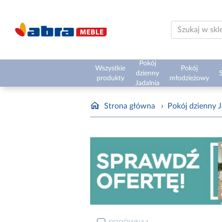
Pokój
Wszystkie
Pokój
dzienny
S
produkty
młodzieżowy
Jadalnia
Strona główna
›
Pokój dzienny J