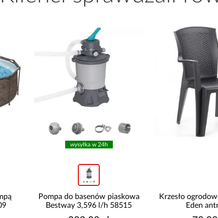
wysyłka w 24h
Pompa do basenów piaskowa
Krzesło ogrodowe plastikow
Bestway 3,596 l/h 58515
Eden antracyt