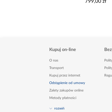
699,00 zł
799,00 zł
Kupuj on-line
Bez
O nas
Poli
Transport
Polit
Kupuj przez internet
Regu
Odstąpienie od umowy
Zalety zakupów online
Metody płatności
FAQ
rozwiń