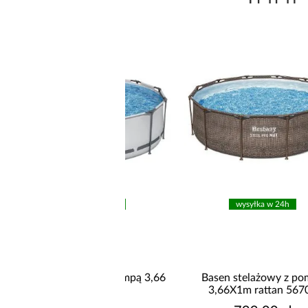
wysyłka w 24h
wysyłka w 24h
telażowy z pompą 3,66
Basen stelażowy z pompą
X 1m 56418
3,66X1m rattan 56709