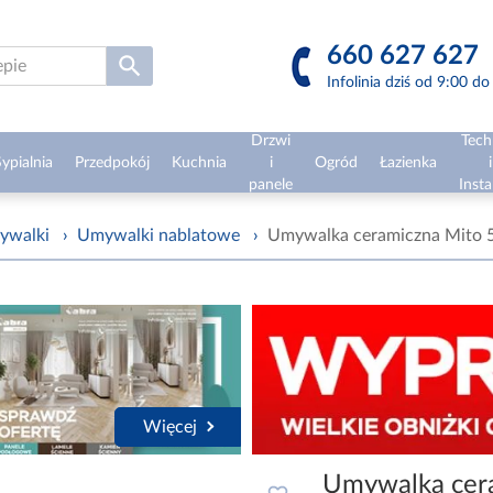
660 627 627
Infolinia dziś od 9:00 d
Drzwi
Tech
ypialnia
Przedpokój
Kuchnia
i
Ogród
Łazienka
i
panele
Insta
ywalki
›
Umywalki nablatowe
›
Umywalka ceramiczna Mito 
Więcej
Umywalka cer