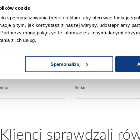
 plików cookie
0
Otwór na baterię:
do spersonalizowania treści i reklam, aby oferować funkcje sp
ormacje o tym, jak korzystasz z naszej witryny, udostępniamy p
0
Przelew:
Partnerzy mogą połączyć te informacje z innymi danymi otrzym
nia z ich usług.
Bateria w zestawie:
Spersonalizuj
A
Marka produktu:
mika
Seria:
 Klienci sprawdzali ró