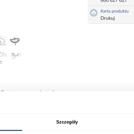
660 627 627
Karta produktu
Drukuj
O z otworem na baterię.
ort
Informacje o produkcie
Szczegóły