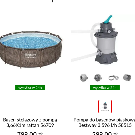
wysyłka w 24h
wysyłka w 24h
Basen stelażowy z pompą
Pompa do basenów piaskow
3,66X1m rattan 56709
Bestway 3,596 l/h 58515
799,00 zł
399,00 zł