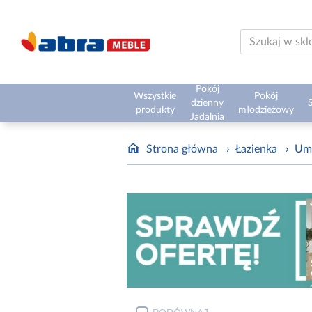
Pokój
Wszystkie
Pokój
dzienny
S
produkty
młodzieżowy
Jadalnia
Strona główna
›
Łazienka
›
Um