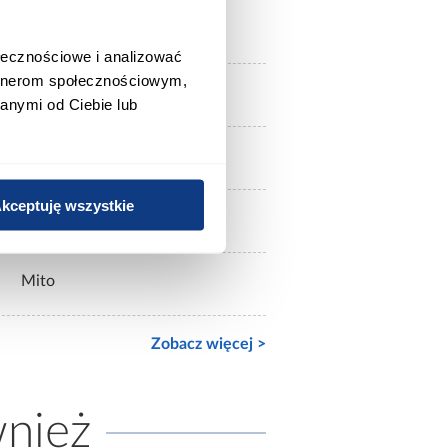
Tak
ołecznościowe i analizować
artnerom społecznościowym,
Tak
anymi od Ciebie lub
Nie
kceptuję wszystkie
LECICO
Mito
Zobacz więcej >
wnież