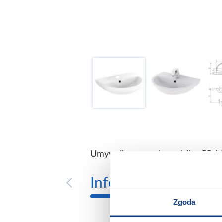
Umywalka ceramiczna Mito 55 1/
Informacje
Transp
Zgoda