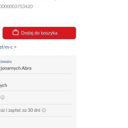
0000003753420
Dodaj do koszyka
zł/m-c >
 towaru
cjonarnych Abra
zych
az i zapłać za 30 dni