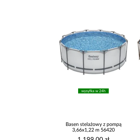
wysyłka w 24h
wysyłka w 24h
telażowy z pompą 3,66
Basen stelażowy z pompą
X 1m 56418
3,66x1,22 m 56420
699,00 zł
1 199,00 zł