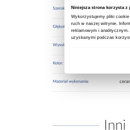
Niniejsza strona korzysta z
55.0
Szerokość [cm]:
Wykorzystujemy pliki cookie 
ruch w naszej witrynie. Inf
40.0
Głębokość [cm]:
reklamowym i analitycznym. 
uzyskanymi podczas korzysta
16
Wysokość [cm]:
biały
Kolor:
cera
Materiał wykonania:
Inni