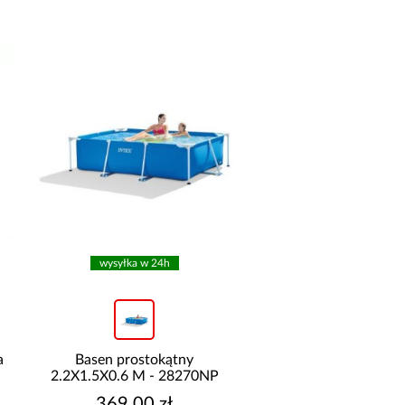
wysyłka w 24h
wysyłka w 24h
a
Basen prostokątny
Basen stelażowy 3,05
2.2X1.5X0.6 M - 28270NP
56406
369,00 zł
349,00 zł