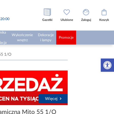
o 20:00
Gazetki
Ulubione
Zaloguj
Koszyk
nika
Wykończenie
Dekoracje
Promocje
wnętrz
i lampy
lacja
55 1/O
Otwórz 
Więcej
amiczna Mito 55 1/O