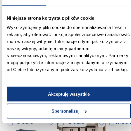
Materiał wykonania:
akryl
Niniejsza strona korzysta z plików cookie
Stelaż w komplecie:
Wykorzystujemy pliki cookie do spersonalizowania treści i
Bez stelaża
reklam, aby oferować funkcje społecznościowe i analizować
ruch w naszej witrynie. Informacje o tym, jak korzystasz z
Syfon w komplecie:
naszej witryny, udostępniamy partnerom
Nie
społecznościowym, reklamowym i analitycznym. Partnerzy
mogą połączyć te informacje z innymi danymi otrzymanymi
Średnica syfonu [cm]:
od Ciebie lub uzyskanymi podczas korzystania z ich usług.
5,2
Zobacz więcej >
Akceptuję wszystkie
Inni Klienci sprawdzali również
Spersonalizuj
PORÓWNAJ
PORÓWNAJ
PORÓWN