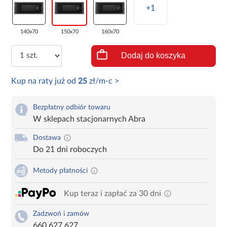
+1
140x70
150x70
160x70
Dodaj do koszyka
Kup na raty już od
25
zł/m-c >
Bezpłatny odbiór towaru
W sklepach stacjonarnych Abra
Dostawa
Do 21 dni roboczych
Metody płatności
Kup teraz i zapłać za 30 dni
Zadzwoń i zamów
660 627 627