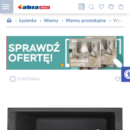
›
Łazienka
›
Wanny
›
Wanny prostokątne
›
Wanna 
Otw
PORÓWNAJ