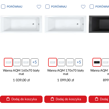
PORÓWNAJ
PORÓWNAJ
PORÓWNA
+5
+5
Wanna AQM 160x70 biały
Wanna AQM 170x70 biały
Wanna AQM 1
mat
mat
m
1 039,00 zł
1 099,00 zł
899
Dodaj do koszyka
Dodaj do koszyka
Dodaj