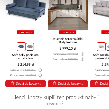
promocja
promocja
pro
Kuchnia narożna Stilo
Biały/Artisan
265x300x180 Cm
8 999,10 zł
Najniższa cena:
9 999,00 zł
Sofa Sally popielata,
Sofa rozkła
rozkładana
pojemnik
Cena regularna:
9 999,00 zł
1 214,99 zł
2 29
Najniższa cena:
1 349,99 zł
Najniższa cena
Cena regularna:
1 349,99 zł
Cena regularna
Dodaj do koszyka
Dodaj do koszyka
Dodaj
Klienci, którzy kupili ten produkt nabyli
również