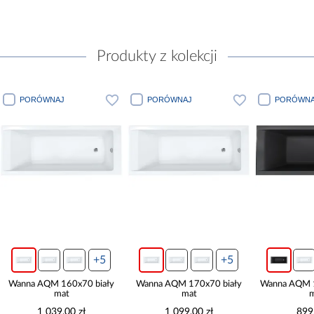
Produkty z kolekcji
PORÓWNAJ
PORÓWNAJ
PORÓWNA
+5
+5
Wanna AQM 160x70 biały
Wanna AQM 170x70 biały
Wanna AQM 1
mat
mat
m
1 039,00 zł
1 099,00 zł
899