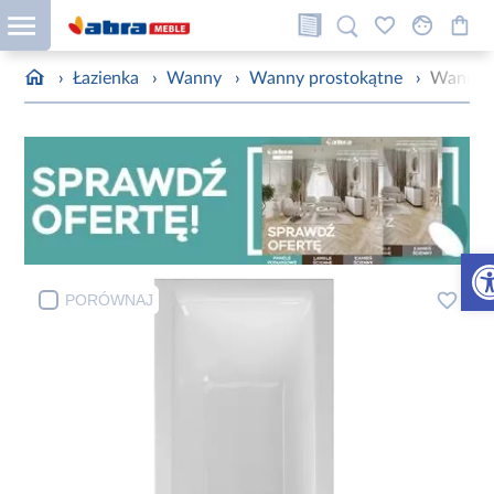
›
Łazienka
›
Wanny
›
Wanny prostokątne
›
Wanna A
Otw
PORÓWNAJ