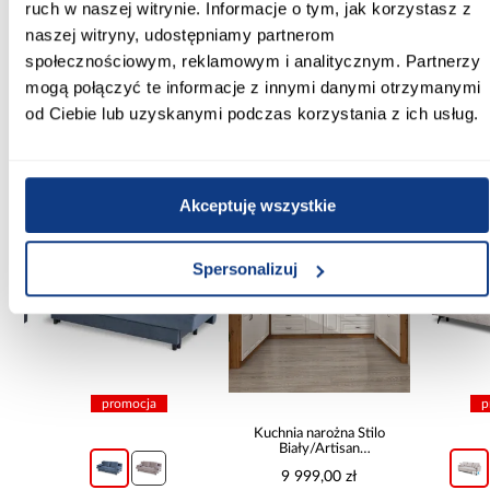
ruch w naszej witrynie. Informacje o tym, jak korzystasz z
Syfon w komplecie:
naszej witryny, udostępniamy partnerom
Nie
społecznościowym, reklamowym i analitycznym. Partnerzy
mogą połączyć te informacje z innymi danymi otrzymanymi
od Ciebie lub uzyskanymi podczas korzystania z ich usług.
Inni Klienci sprawdzali również
Akceptuję wszystkie
PORÓWNAJ
PORÓWNAJ
PORÓWN
Spersonalizuj
promocja
pro
Kuchnia narożna Stilo
Biały/Artisan
265x300x180 Cm
9 999,00 zł