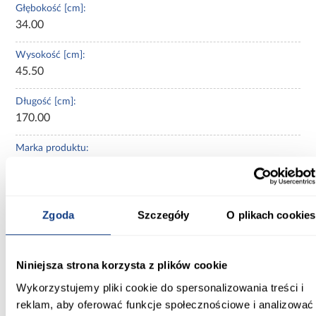
Głębokość [cm]:
34.00
Wysokość [cm]:
45.50
Długość [cm]:
170.00
Marka produktu:
Excellent
Pojemność:
205 l
Zgoda
Szczegóły
O plikach cookies
Materiał wykonania:
akryl sanitarny
Niniejsza strona korzysta z plików cookie
Wykorzystujemy pliki cookie do spersonalizowania treści i
Stelaż w komplecie:
reklam, aby oferować funkcje społecznościowe i analizować
Bez stelaża