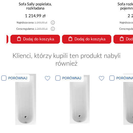
Sofa Sally popielata,
Sofa rozkła
rozkładana
pojemnik
1 214,99 zł
2 29
Najniższa cena:
1 349,99 zł
Najniższa cena
Cena regularna:
1 349,99 zł
Cena regularna
Dodaj do koszyka
Dodaj do koszyka
Dodaj
Klienci, którzy kupili ten produkt nabyli
również
PORÓWNAJ
PORÓWNAJ
PORÓWNA