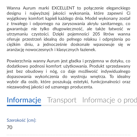
Wanna Aurum marki EXCELLENT to połączenie eleganckiego
designu i najwyższej jakości wykonania, które zapewni Ci
wyjątkowy komfort kąpieli każdego dnia. Model wykonany został
z trwałego i odpornego na zarysowania akrylu sanitarnego, co
gwarantuje nie tylko długowieczność, ale także łatwość w
utrzymaniu czystości. Dzięki pojemności 205 litrów wanna
oferuje przestrzeń idealną do pełnego relaksu i odprężenia po
ciężkim dniu, a jednocześnie doskonale wpasowuje się w
aranżację nowoczesnych i klasycznych łazienek.
Powierzchnia wanny Aurum jest gładka i przyjemna w dotyku, co
dodatkowo podnosi komfort użytkowania. Produkt sprzedawany
jest bez obudowy i nóg, co daje możliwość indywidualnego
dopasowania wykończenia do wystroju wnętrza. To idealny
wybór dla osób, które poszukują estetyki, funkcjonalności oraz
niezawodnej jakości od uznanego producenta.
Informacje
Transport
Informacje o pro
Szerokość [cm]:
70