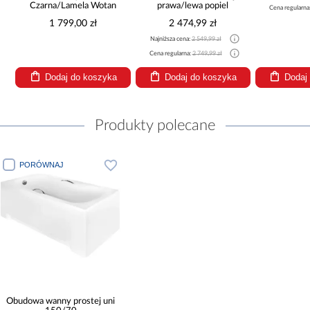
Czarna/Lamela Wotan
prawa/lewa popiel
Cena regularna
1 799,00 zł
2 474,99 zł
Najniższa cena:
2 549,99 zł
Cena regularna:
2 749,99 zł
Dodaj do koszyka
Dodaj do koszyka
Dodaj
Produkty polecane
PORÓWNAJ
Obudowa wanny prostej uni