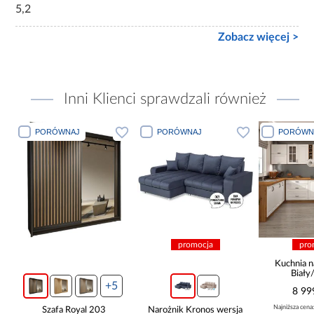
5,2
Zobacz więcej >
Inni Klienci sprawdzali również
PORÓWNAJ
PORÓWNAJ
PORÓWN
promocja
pro
ą
Kuchnia n
Biały
265x30
+5
8 99
Najniższa cena
Szafa Royal 203
Narożnik Kronos wersja