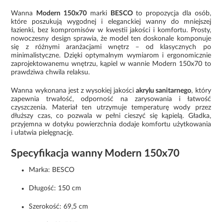
Wanna
Modern 150x70
marki
BESCO
to propozycja dla osób,
które poszukują wygodnej i eleganckiej wanny do mniejszej
łazienki, bez kompromisów w kwestii jakości i komfortu. Prosty,
nowoczesny design sprawia, że model ten doskonale komponuje
się z różnymi aranżacjami wnętrz – od klasycznych po
minimalistyczne. Dzięki optymalnym wymiarom i ergonomicznie
zaprojektowanemu wnętrzu, kąpiel w wannie Modern 150x70 to
prawdziwa chwila relaksu.
Wanna wykonana jest z wysokiej jakości
akrylu sanitarnego
, który
zapewnia trwałość, odporność na zarysowania i łatwość
czyszczenia. Materiał ten utrzymuje temperaturę wody przez
dłuższy czas, co pozwala w pełni cieszyć się kąpielą. Gładka,
przyjemna w dotyku powierzchnia dodaje komfortu użytkowania
i ułatwia pielęgnację.
Specyfikacja wanny Modern 150x70
Marka: BESCO
Długość: 150 cm
Szerokość: 69,5 cm