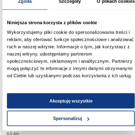
Zgoda
Szczegóły
O plikach cookies
Lekka konstrukcja ułatwia montaż, a brak stelaża i syfonu w
zestawie daje możliwość indywidualnego doboru akcesoriów
zgodnych z aranżacją łazienki. Dzięki ponadczasowemu
Niniejsza strona korzysta z plików cookie
wyglądowi, wanna Modern 150x70 doskonale wpasuje się w
różne style – od skandynawskiego po industrialny.
Wykorzystujemy pliki cookie do spersonalizowania treści i
reklam, aby oferować funkcje społecznościowe i analizować
To propozycja dla osób, które oczekują wysokiego standardu
wykonania, estetyki i komfortu użytkowania w jednym.
Wanna
ruch w naszej witrynie. Informacje o tym, jak korzystasz z
Modern 150x70 BESCO
to elegancki i praktyczny wybór do
naszej witryny, udostępniamy partnerom
nowoczesnej przestrzeni kąpielowej.
społecznościowym, reklamowym i analitycznym. Partnerzy
Informacje
Transport
Informacje o pro
mogą połączyć te informacje z innymi danymi otrzymanymi
od Ciebie lub uzyskanymi podczas korzystania z ich usług.
Szerokość [cm]:
69.50
Akceptuję wszystkie
Głębokość [cm]:
39.00
Spersonalizuj
Wysokość [cm]:
53.50