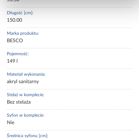
Długość [cm]:
150.00
Marka produktu:
BESCO
Pojemność:
149 l
Materiał wykonania:
akryl sanitarny
Stelaż w komplecie:
Bez stelaża
Syfon w komplecie:
Nie
Średnica syfonu [cm]: