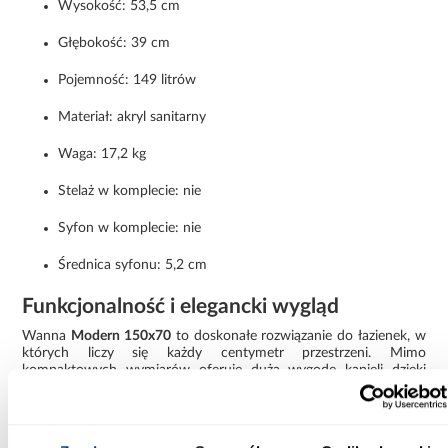
Wysokość: 53,5 cm
Głębokość: 39 cm
Pojemność: 149 litrów
Materiał: akryl sanitarny
Waga: 17,2 kg
Stelaż w komplecie: nie
Syfon w komplecie: nie
Średnica syfonu: 5,2 cm
Funkcjonalność i elegancki wygląd
Wanna
Modern 150x70
to doskonałe rozwiązanie do łazienek, w
których liczy się każdy centymetr przestrzeni. Mimo
kompaktowych wymiarów oferuje dużą wygodę kąpieli dzięki
odpowiedniemu wyprofilowaniu i pojemności
149 litrów
.
Ergonomiczna forma zapewnia wygodne oparcie pleców, a
gładka powierzchnia akrylu gwarantuje łatwość utrzymania w
czystości.