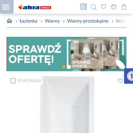
›
Łazienka
›
Wanny
›
Wanny prostokątne
›
Wanna 
Otw
PORÓWNAJ