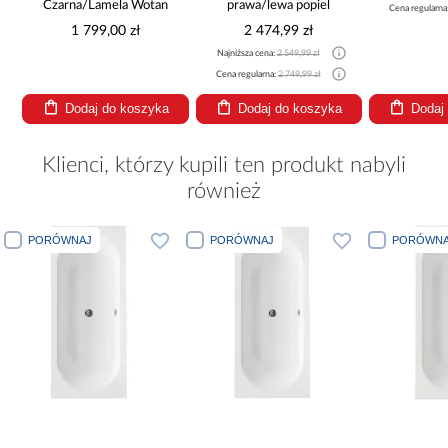
Czarna/Lamela Wotan
prawa/lewa popiel
Cena regularna
1 799,00 zł
2 474,99 zł
Najniższa cena:
2 549,99 zł
Cena regularna:
2 749,99 zł
Dodaj do koszyka
Dodaj do koszyka
Dodaj
Klienci, którzy kupili ten produkt nabyli
również
PORÓWNAJ
PORÓWNAJ
PORÓWNA