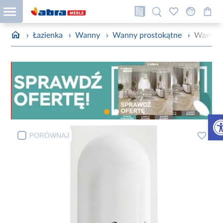
›
Łazienka
›
Wanny
›
Wanny prostokątne
›
Wanna V
Otw
PORÓWNAJ