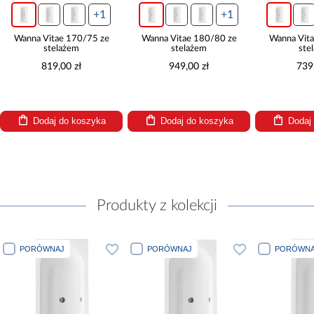
+1
+1
Wanna Vitae 170/75 ze
Wanna Vitae 180/80 ze
Wanna Vit
stelażem
stelażem
ste
819,00 zł
949,00 zł
739
Dodaj do koszyka
Dodaj do koszyka
Dodaj
Produkty z kolekcji
PORÓWNAJ
PORÓWNAJ
PORÓWNA