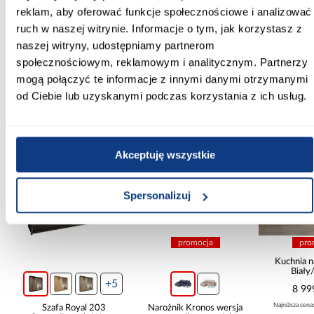
17
reklam, aby oferować funkcje społecznościowe i analizować
ruch w naszej witrynie. Informacje o tym, jak korzystasz z
Zobacz więcej >
naszej witryny, udostępniamy partnerom
społecznościowym, reklamowym i analitycznym. Partnerzy
mogą połączyć te informacje z innymi danymi otrzymanymi
Inni Klienci sprawdzali również
od Ciebie lub uzyskanymi podczas korzystania z ich usług.
PORÓWNAJ
PORÓWNAJ
PORÓWN
Akceptuję wszystkie
Spersonalizuj
promocja
pro
ą
Kuchnia n
Biały
265x30
+5
8 99
Najniższa cena
Szafa Royal 203
Narożnik Kronos wersja