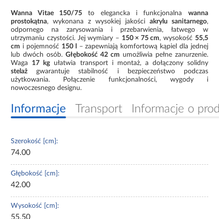
Wanna Vitae 150/75
to elegancka i funkcjonalna
wanna
prostokątna
, wykonana z wysokiej jakości
akrylu sanitarnego
,
odpornego na zarysowania i przebarwienia, łatwego w
utrzymaniu czystości. Jej wymiary –
150 × 75 cm
, wysokość
55,5
cm
i pojemność
150 l
– zapewniają komfortową kąpiel dla jednej
lub dwóch osób.
Głębokość 42 cm
umożliwia pełne zanurzenie.
Waga
17 kg
ułatwia transport i montaż, a dołączony solidny
stelaż
gwarantuje stabilność i bezpieczeństwo podczas
użytkowania. Połączenie funkcjonalności, wygody i
nowoczesnego designu.
Informacje
Transport
Informacje o pro
Szerokość [cm]:
74.00
Głębokość [cm]:
42.00
Wysokość [cm]:
55.50