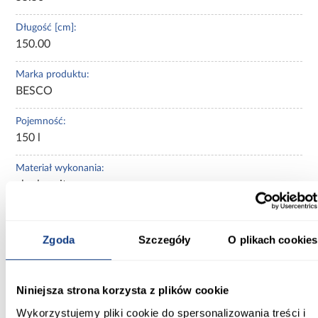
Długość [cm]:
150.00
Marka produktu:
BESCO
Pojemność:
150 l
Materiał wykonania:
akryl sanitarny
Syfon w komplecie:
Nie
Zgoda
Szczegóły
O plikach cookies
Średnica syfonu [cm]:
Fi 50
Niniejsza strona korzysta z plików cookie
Waga [kg]:
Wykorzystujemy pliki cookie do spersonalizowania treści i