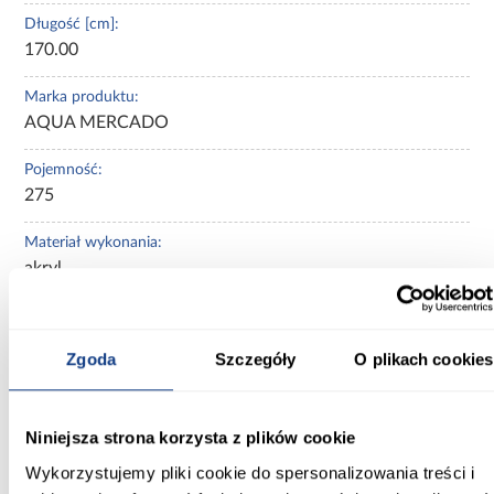
Długość [cm]:
170.00
Marka produktu:
AQUA MERCADO
Pojemność:
275
Materiał wykonania:
akryl
Stelaż w komplecie:
nie dotyczy
Zgoda
Szczegóły
O plikach cookies
Syfon w komplecie:
Tak
Niniejsza strona korzysta z plików cookie
Waga [kg]:
Wykorzystujemy pliki cookie do spersonalizowania treści i
56