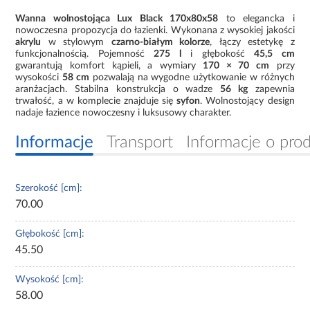
Wanna wolnostojąca Lux Black 170x80x58
to elegancka i
nowoczesna propozycja do łazienki. Wykonana z wysokiej jakości
akrylu
w stylowym
czarno-białym kolorze
, łączy estetykę z
funkcjonalnością. Pojemność
275 l
i głębokość
45,5 cm
gwarantują komfort kąpieli, a wymiary
170 × 70 cm
przy
wysokości
58 cm
pozwalają na wygodne użytkowanie w różnych
aranżacjach. Stabilna konstrukcja o wadze
56 kg
zapewnia
trwałość, a w komplecie znajduje się
syfon
. Wolnostojący design
nadaje łazience nowoczesny i luksusowy charakter.
Informacje
Transport
Informacje o pro
Szerokość [cm]:
70.00
Głębokość [cm]:
45.50
Wysokość [cm]:
58.00