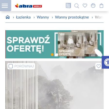
›
Łazienka
›
Wanny
›
Wanny prostokątne
›
Wanna w
Otw
PORÓWNAJ