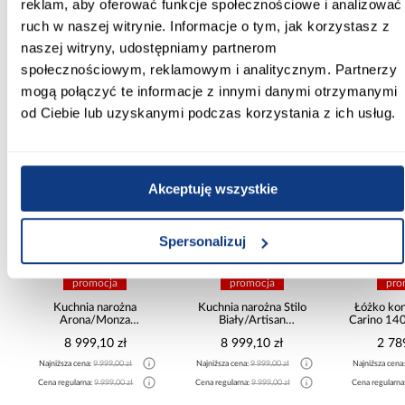
reklam, aby oferować funkcje społecznościowe i analizować
ruch w naszej witrynie. Informacje o tym, jak korzystasz z
naszej witryny, udostępniamy partnerom
społecznościowym, reklamowym i analitycznym. Partnerzy
mogą połączyć te informacje z innymi danymi otrzymanymi
Inni Klienci sprawdzali również
od Ciebie lub uzyskanymi podczas korzystania z ich usług.
PORÓWNAJ
PORÓWNAJ
PORÓWN
Akceptuję wszystkie
Spersonalizuj
promocja
promocja
pro
a
Kuchnia narożna
Kuchnia narożna Stilo
Łóżko ko
Arona/Monza
Biały/Artisan
Carino 14
375x325x225
265x300x180 Cm
8 999,10 zł
8 999,10 zł
2 78
Najniższa cena:
9 999,00 zł
Najniższa cena:
9 999,00 zł
Najniższa cena
Cena regularna:
9 999,00 zł
Cena regularna:
9 999,00 zł
Cena regularna