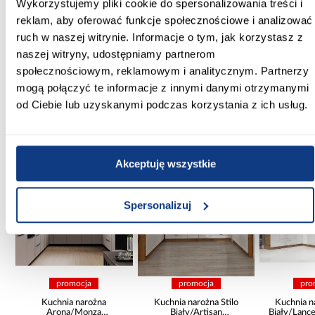
160.00
Wykorzystujemy pliki cookie do spersonalizowania treści i
reklam, aby oferować funkcje społecznościowe i analizować
Marka produktu:
ruch w naszej witrynie. Informacje o tym, jak korzystasz z
AQUA MERCADO
naszej witryny, udostępniamy partnerom
społecznościowym, reklamowym i analitycznym. Partnerzy
Zobacz więcej >
mogą połączyć te informacje z innymi danymi otrzymanymi
od Ciebie lub uzyskanymi podczas korzystania z ich usług.
Inni Klienci sprawdzali również
Akceptuję wszystkie
PORÓWNAJ
PORÓWNAJ
PORÓWN
Spersonalizuj
promocja
promocja
pro
a
Kuchnia narożna
Kuchnia narożna Stilo
Kuchnia n
na
Arona/Monza
Biały/Artisan
Biały/Lanc