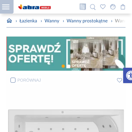
›
Łazienka
›
Wanny
›
Wanny prostokątne
›
Wanna z
Otw
PORÓWNAJ