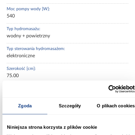
Moc pompy wody [W]:
540
Typ hydromasażu:
wodny + powietrzny
Typ sterowania hydromasażem:
elektroniczne
Szerokość [cm]:
75.00
Głębokość [cm]:
39.00
Zgoda
Szczegóły
O plikach cookies
Wysokość [cm]:
41.00
Niniejsza strona korzysta z plików cookie
Długość [cm]: