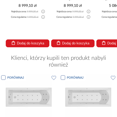
375x325x225
265x300x180 Cm
8 999,10 zł
8 999,10 zł
5 08
Najniższa cena:
9 999,00 zł
Najniższa cena:
9 999,00 zł
Najniższa cena
Cena regularna:
9 999,00 zł
Cena regularna:
9 999,00 zł
Cena regularna
Dodaj do koszyka
Dodaj do koszyka
Dodaj
Klienci, którzy kupili ten produkt nabyli
również
PORÓWNAJ
PORÓWNAJ