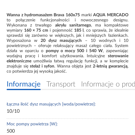
Wanna z hydromasażem Brava 160x75
marki
AQUA MERCADO
to połączenie funkcjonalności i nowoczesnego designu.
Wykonana z trwałego
akrylu sanitarnego
, ma kompaktowe
wymiary
160 × 75 cm
i pojemność
185 l
, co sprawia, że idealnie
sprawdzi się zarówno w większych, jak i mniejszych łazienkach.
Wyposażona w
20 dysz masujących
– 10 wodnych i 10
powietrznych – oferuje relaksujący masaż całego ciała. System
działa w oparciu o
pompy o mocy 500 i 540 W
, zapewniając
wydajną pracę i komfort użytkowania. Intuicyjne
sterowanie
elektroniczne
umożliwia łatwą regulację funkcji, a w komplecie
znajduje się
stelaż i syfon
. Wanna objęta jest
2-letnią gwarancją
,
co potwierdza jej wysoką jakość.
Informacje
Transport
Informacje o pro
Łączna ilość dysz masujących [woda/powietrze]:
10/10
Moc pompy powietrza [W]:
500