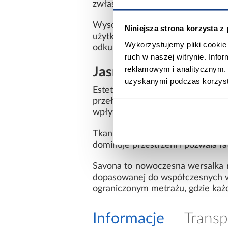
zwłaszcza w niewielkich pomiesz
Wysokie metalowe nóżki o wyso
Niniejsza strona korzysta z
użytkowania. Podwyższona konst
Wykorzystujemy pliki cookie 
odkurzaczy automatycznych. Dzię
ruch w naszej witrynie. Inf
reklamowym i analitycznym. 
Jasnopopielata wersa
uzyskanymi podczas korzysta
Estetykę modelu podkreślają ozdo
przełamują prostą formę bryły.
wpływa na bardziej dopracowany 
Tkanina Amon w kolorze jasnego p
dominuje przestrzeni i pozwala ł
Savona to nowoczesna wersalka ro
dopasowanej do współczesnych wn
ograniczonym metrażu, gdzie każ
Informacje
Transp