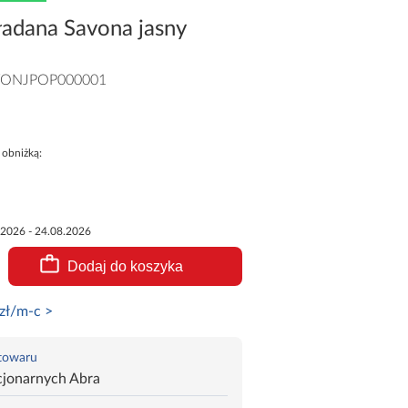
ładana Savona jasny
VONJPOP000001
 obniżką:
.2026 - 24.08.2026
Dodaj do koszyka
zł/m-c >
 towaru
cjonarnych Abra