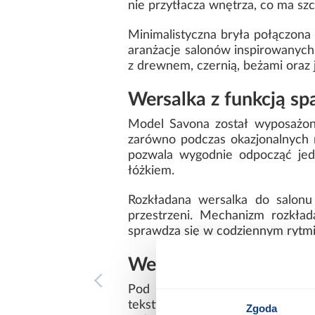
nie przytłacza wnętrza, co ma sz
Minimalistyczna bryła połączona
aranżacje salonów inspirowanych
z drewnem, czernią, beżami oraz
Wersalka z funkcją s
Model Savona został wyposażon
zarówno podczas okazjonalnych no
pozwala wygodnie odpocząć jed
łóżkiem.
Rozkładana wersalka do salonu 
przestrzeni. Mechanizm rozkład
sprawdza się w codziennym rytmi
Wersalka z pojemniki
Pod siedziskiem znajduje się p
tekstyliów. To praktyczne rozw
Zgoda