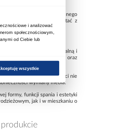
 również na wygodę codziennego
ozwala bez problemu korzystać z
ołecznościowe i analizować
na.
artnerom społecznościowym,
anymi od Ciebie lub
hni subtelną strukturę wizualną i
kowo podkreśla linie mebla oraz
kceptuję wszystkie
rz. Neutralny odcień szarości nie
 konieczności wymiany mebla.
 formy, funkcji spania i estetyki
odzieżowym, jak i w mieszkaniu o
 produkcie