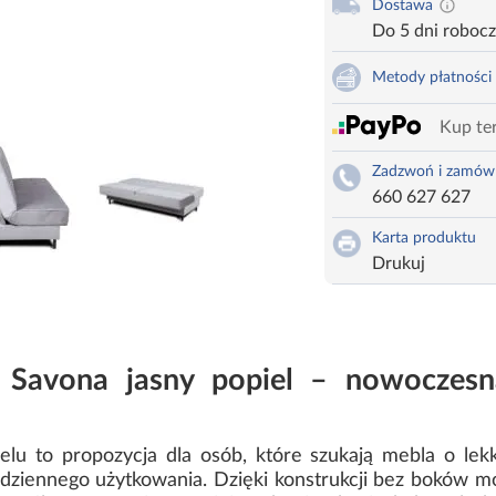
Dostawa
Do 5 dni roboc
Metody płatności
Kup ter
Zadzwoń i zamów
660 627 627
Karta produktu
Drukuj
 Savona jasny popiel – nowoczesn
u to propozycja dla osób, które szukają mebla o lekki
dziennego użytkowania. Dzięki konstrukcji bez boków m