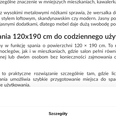
czególne znaczenie w mniejszych mieszkaniach, kawalerk
 z wysokimi metalowymi nóżkami sprawia, że wersalka 
 stylem loftowym, skandynawskim czy modern. Jasny po
 jasnymi dodatkami, dlatego mebel daje dużą swobodę po
pania 120x190 cm do codziennego uż
y w funkcję spania o powierzchni 120 × 190 cm. To r
clegów, jak i w mieszkaniach, gdzie salon pełni równi
nej lub dwóm osobom bez konieczności zajmowania 
to praktyczne rozwiązanie szczególnie tam, gdzie li
ania umożliwia szybkie przygotowanie miejsca do sp
e użytkowania.
em na pościel i wysokimi nóżkami
ojemnik na pościel, który ułatwia przechowywanie k
iązanie pozwala ograniczyć liczbę dodatkowych szaf 
Szczegóły