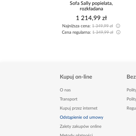
żnik Kronos wersja
Sofa Sally popielata,
rawa/lewa popiel
rozkładana
2 474,99 zł
1 214,99 zł
sza cena:
2 549,99 zł
Najniższa cena:
1 349,99 zł
egularna:
2 749,99 zł
Cena regularna:
1 349,99 zł
Kupuj on-line
Bez
O nas
Poli
Transport
Polit
Kupuj przez internet
Regu
Odstąpienie od umowy
Zalety zakupów online
Metody płatności