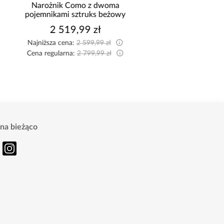
Narożnik Como z dwoma
Szafa Palermo 2
pojemnikami sztruks beżowy
kaszmir/lustro
2 519,99 zł
1 699,00 z
Najniższa cena:
2 599,99 zł
Cena regularna:
2 799,99 zł
na bieżąco