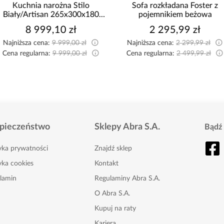
Kuchnia narożna Stilo
Sofa rozkładana Foster z
Biały/Artisan 265x300x180
pojemnikiem beżowa
Cm
8 999,10 zł
2 295,99 zł
Najniższa cena:
9 999,00 zł
Najniższa cena:
2 299,99 zł
Cena regularna:
9 999,00 zł
Cena regularna:
2 499,99 zł
pieczeństwo
Sklepy Abra S.A.
Bądź 
tyka prywatności
Znajdź sklep
yka cookies
Kontakt
lamin
Regulaminy Abra S.A.
O Abra S.A.
Kupuj na raty
Kariera