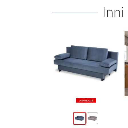
Inni
promocja
promocja