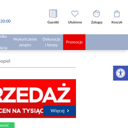
o 20:00
Gazetki
Ulubione
Zaloguj
Koszyk
nika
Wykończenie
Dekoracje
Promocje
wnętrz
i lampy
lacja
opiel
Otwórz 
Więcej
wość