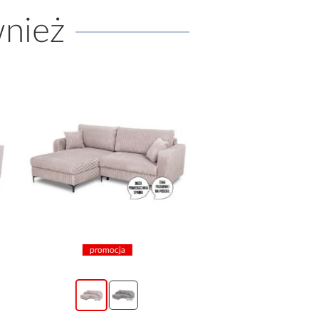
wnież
promocja