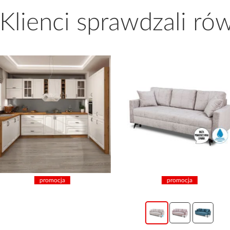
 Klienci sprawdzali ró
promocja
promocja