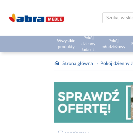
Pokój
Wszystkie
Pokój
dzienny
S
produkty
młodzieżowy
Jadalnia
Strona główna
›
Pokój dzienny J