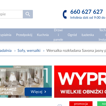
660 627 627
Infolinia dziś od 9:00 d
Drzwi
Tech
ypialnia
Przedpokój
Kuchnia
i
Ogród
Łazienka
i
panele
Insta
adalnia
›
Sofy, wersalki
›
Wersalka rozkładana Savona jasny p
Więcej
promocja
no