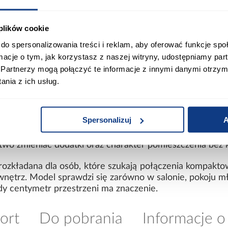
czeniach.
kości 12 cm wpływają nie tylko na wygląd mebla, ale
 plików cookie
rukcja ułatwia utrzymanie czystości pod wersalką i p
do spersonalizowania treści i reklam, aby oferować funkcje sp
ki temu przestrzeń pod meblem pozostaje łatwo dostęp
ormacje o tym, jak korzystasz z naszej witryny, udostępniamy p
Partnerzy mogą połączyć te informacje z innymi danymi otrzym
lka do nowoczesnego salonu
nia z ich usług.
bne wciągi na siedzisku i oparciu, które nadają powierzc
 Dekoracyjna kedra zastosowana na krawędziach dodat
wygląd całości.
Spersonalizuj
A
opielu dobrze odnajduje się w różnych aranżacjach wnęt
atwo zmieniać dodatki oraz charakter pomieszczenia bez
zkładana dla osób, które szukają połączenia kompaktowej
ętrz. Model sprawdzi się zarówno w salonie, pokoju mł
dy centymetr przestrzeni ma znaczenie.
ort
Do pobrania
Informacje o