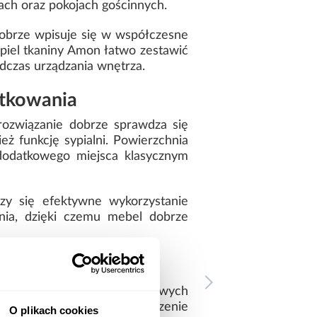
ach oraz pokojach gościnnych.
dobrze wpisuje się w współczesne
piel tkaniny Amon łatwo zestawić
dczas urządzania wnętrza.
ytkowania
ozwiązanie dobrze sprawdza się
eż funkcję sypialni. Powierzchnia
dodatkowego miejsca klasycznym
czy się efektywne wykorzystanie
ania, dzięki czemu mebel dobrze
ołdry, poduszek lub dodatkowych
czy komód, co ma duże znaczenie
O plikach cookies