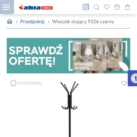
›
Przedpokój
›
Wieszak stojący 9326 czarny
Otw
PORÓWNAJ