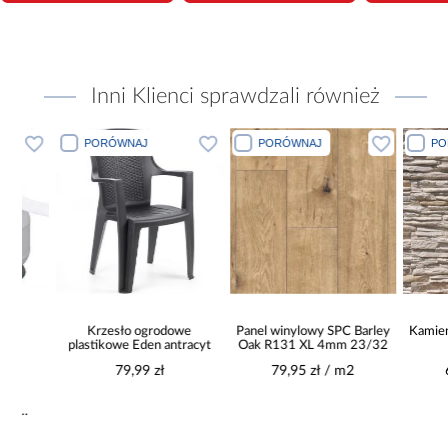
Inni Klienci sprawdzali również
PORÓWNAJ
PORÓWNAJ
PORÓWN
Krzesło ogrodowe
Panel winylowy SPC Barley
Kamień Bet
plastikowe Eden antracyt
Oak R131 XL 4mm 23/32
Sa
79,99 zł
79,95 zł / m2
61,99 