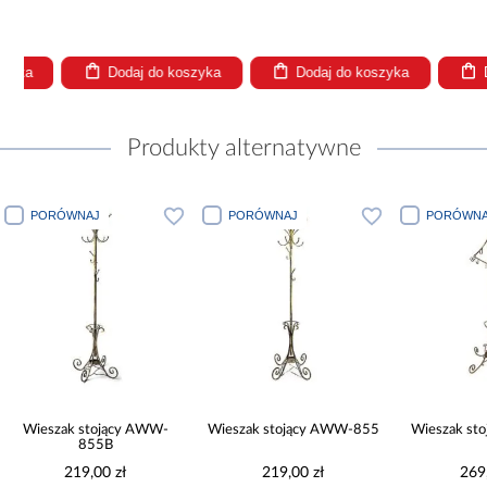
Dodaj do koszyka
Dodaj do koszyka
Dodaj
Produkty alternatywne
PORÓWNAJ
PORÓWNAJ
PORÓWNA
Wieszak stojący AWW-
Wieszak stojący AWW-855
Wieszak st
855B
219,00 zł
219,00 zł
269