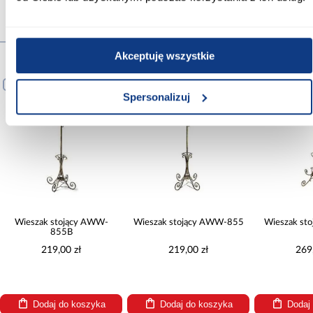
Produkty alternatywne
Akceptuję wszystkie
PORÓWNAJ
PORÓWNAJ
PORÓWNA
Spersonalizuj
Wieszak stojący AWW-
Wieszak stojący AWW-855
Wieszak st
855B
219,00 zł
219,00 zł
269
Dodaj do koszyka
Dodaj do koszyka
Dodaj