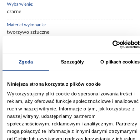
Wybarwienie:
czarne
Materiał wykonania:
tworzywo sztuczne
Wykończenie frontów:
mat
Zgoda
Szczegóły
O plikach cookies
Rodzaj asortymentu:
wieszaki
Niniejsza strona korzysta z plików cookie
Tapicerowane:
Wykorzystujemy pliki cookie do spersonalizowania treści i
nietapicerowane
reklam, aby oferować funkcje społecznościowe i analizować
Styl:
ruch w naszej witrynie. Informacje o tym, jak korzystasz z
klasyczny
naszej witryny, udostępniamy partnerom
społecznościowym, reklamowym i analitycznym. Partnerzy
Zobacz więcej >
mogą połączyć te informacje z innymi danymi otrzymanymi
od Ciebie lub uzyskanymi podczas korzystania z ich usług.