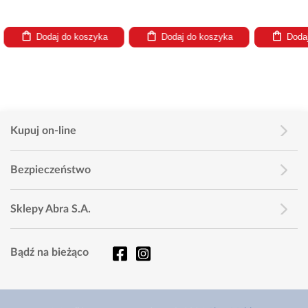
Dodaj do koszyka
Dodaj do koszyka
Dodaj
Kupuj on-line
Bezpieczeństwo
Sklepy Abra S.A.
Bądź na bieżąco