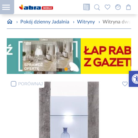
›
Pokój dzienny Jadalnia
›
Witryny
›
Witryna dwudrz
Otw
PORÓWNAJ