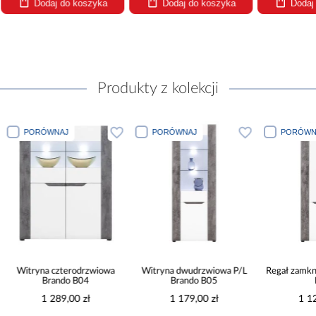
Dodaj do koszyka
Dodaj do koszyka
Dodaj
Produkty z kolekcji
PORÓWNAJ
PORÓWNAJ
PORÓWNA
Witryna czterodrzwiowa
Witryna dwudrzwiowa P/L
Regał zamkni
Brando B04
Brando B05
B
1 289,00 zł
1 179,00 zł
1 12