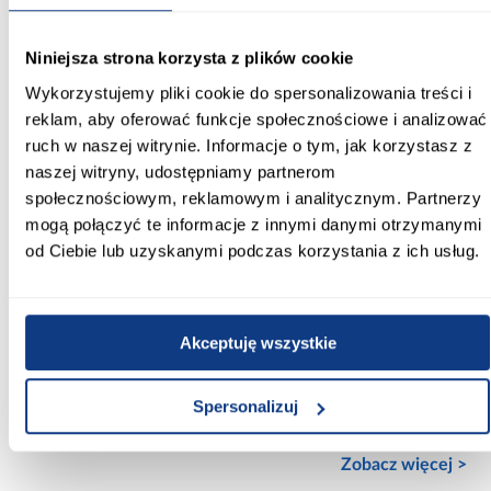
Kolor korpusu:
Niniejsza strona korzysta z plików cookie
biały/beton
Wykorzystujemy pliki cookie do spersonalizowania treści i
Kolor frontów:
reklam, aby oferować funkcje społecznościowe i analizować
biały
ruch w naszej witrynie. Informacje o tym, jak korzystasz z
naszej witryny, udostępniamy partnerom
Ilość półek:
społecznościowym, reklamowym i analitycznym. Partnerzy
3-półki
mogą połączyć te informacje z innymi danymi otrzymanymi
od Ciebie lub uzyskanymi podczas korzystania z ich usług.
Ilość szuflad:
bez szuflad
Ilość drzwi:
Akceptuję wszystkie
2-drzwiowa
Rodzaj drzwi:
Spersonalizuj
uchylne
Zobacz więcej >