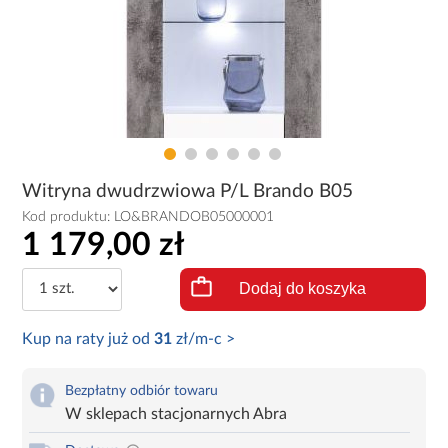
Witryna dwudrzwiowa P/L Brando B05
Kod produktu:
LO&BRANDOB05000001
1 179,00 zł
Dodaj do koszyka
Kup na raty już od
31
zł/m-c >
Bezpłatny odbiór towaru
W sklepach stacjonarnych Abra