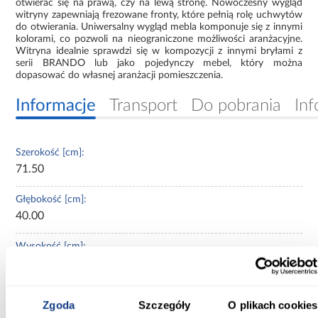
otwierać się na prawą, czy na lewą stronę. Nowoczesny wygląd
witryny zapewniają frezowane fronty, które pełnią rolę uchwytów
do otwierania. Uniwersalny wygląd mebla komponuje się z innymi
kolorami, co pozwoli na nieograniczone możliwości aranżacyjne.
Witryna idealnie sprawdzi się w kompozycji z innymi bryłami z
serii BRANDO lub jako pojedynczy mebel, który można
dopasować do własnej aranżacji pomieszczenia.
Informacje
Transport
Do pobrania
Inf
Szerokość [cm]:
71.50
Głębokość [cm]:
40.00
Wysokość [cm]:
192.00
Wybarwienie:
Zgoda
Szczegóły
O plikach cookies
jasne