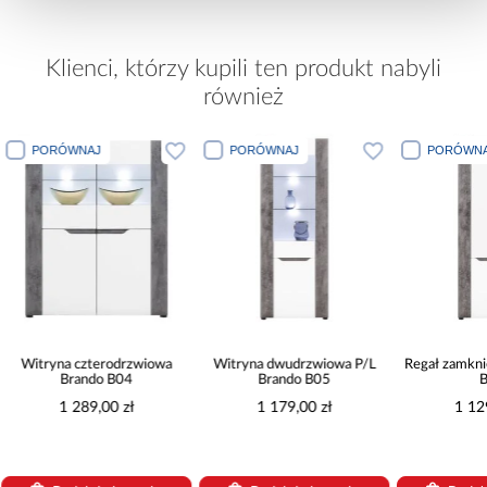
Klienci, którzy kupili ten produkt nabyli
również
PORÓWNAJ
PORÓWNAJ
PORÓWNA
Witryna czterodrzwiowa
Witryna dwudrzwiowa P/L
Regał zamkni
Brando B04
Brando B05
B
1 289,00 zł
1 179,00 zł
1 12