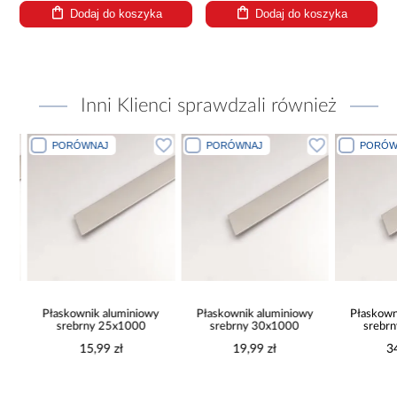
Dodaj do koszyka
Dodaj do koszyka
Inni Klienci sprawdzali również
PORÓWNAJ
PORÓWNAJ
PORÓWN
Płaskownik aluminiowy
Płaskownik aluminiowy
Płaskowni
srebrny 25x1000
srebrny 30x1000
srebrn
15,99 zł
19,99 zł
34,