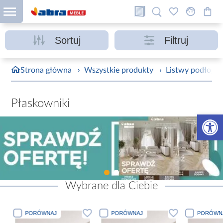
Sortuj
Filtruj
Strona główna
›
Wszystkie produkty
›
Listwy podłogo
Płaskowniki
Otwórz 
Wybrane dla Ciebie
PORÓWNAJ
PORÓWNAJ
PORÓWN