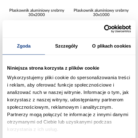
Płaskownik aluminiowy srebrny
Płaskownik aluminiowy srebrny
30x2000
30x1000
34,99 zł
19,99 zł
Zgoda
Szczegóły
O plikach cookies
Dodaj do koszyka
Dodaj do koszyka
PORÓWNAJ
PORÓWNAJ
Niniejsza strona korzysta z plików cookie
Wykorzystujemy pliki cookie do spersonalizowania treści
i reklam, aby oferować funkcje społecznościowe i
analizować ruch w naszej witrynie. Informacje o tym, jak
korzystasz z naszej witryny, udostępniamy partnerom
społecznościowym, reklamowym i analitycznym.
Partnerzy mogą połączyć te informacje z innymi danymi
otrzymanymi od Ciebie lub uzyskanymi podczas
Płaskownik aluminiowy srebrny
Płaskownik aluminiowy srebrny
korzystania z ich usług.
25x1000
20x2000