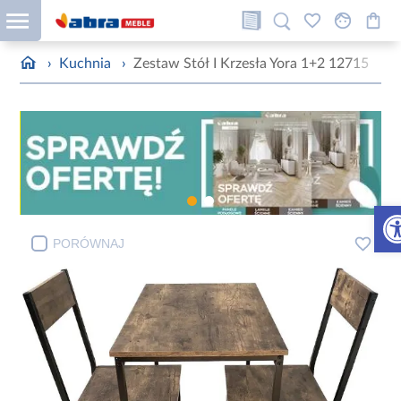
›
Kuchnia
›
Zestaw Stół I Krzesła Yora 1+2 12715
Otw
PORÓWNAJ