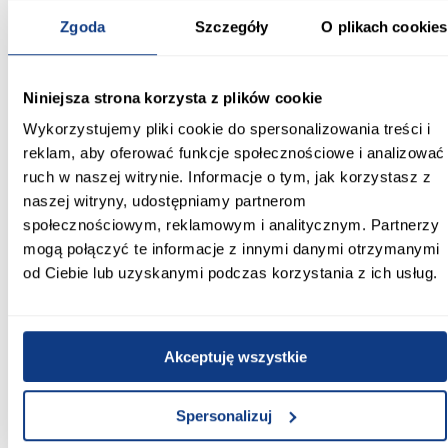
Długość przed rozłożeniem [cm]:
Zgoda
Szczegóły
O plikach cookies
80.00
Długość po rozłożeniu [cm]:
Niniejsza strona korzysta z plików cookie
80.00
Wykorzystujemy pliki cookie do spersonalizowania treści i
Wysokość [cm]:
reklam, aby oferować funkcje społecznościowe i analizować
77
ruch w naszej witrynie. Informacje o tym, jak korzystasz z
naszej witryny, udostępniamy partnerom
Kształt blatu:
społecznościowym, reklamowym i analitycznym. Partnerzy
prostokątny
mogą połączyć te informacje z innymi danymi otrzymanymi
od Ciebie lub uzyskanymi podczas korzystania z ich usług.
Rozkładany blat:
nierozkładany
Wykończenie blatu:
Akceptuję wszystkie
mat
Szerokość krzesła (cm):
Spersonalizuj
40