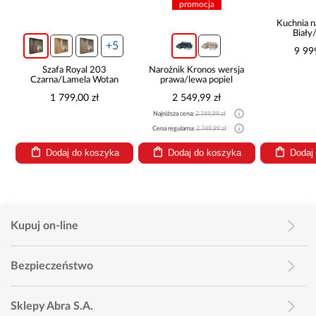
promocja
Kuchnia n
Biały
265x30
+5
9 99
Szafa Royal 203
Narożnik Kronos wersja
Czarna/Lamela Wotan
prawa/lewa popiel
1 799,00 zł
2 549,99 zł
Najniższa cena:
2 749,99 zł
Cena regularna:
2 749,99 zł
Dodaj do koszyka
Dodaj do koszyka
Dodaj
Kupuj on-line
Bezpieczeństwo
Sklepy Abra S.A.