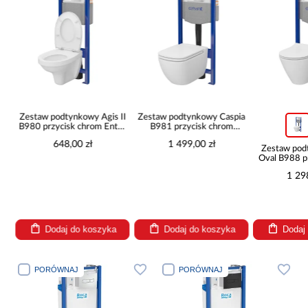
Zestaw podtynkowy Agis II
Zestaw podtynkowy Caspia
B980 przycisk chrom Enter
B981 przycisk chrom
II
mechaniczny
648,00 zł
1 499,00 zł
p
Zestaw pod
o
Oval B988 p
kółko pn
1 29
Dodaj do koszyka
Dodaj do koszyka
Dodaj
PORÓWNAJ
PORÓWNAJ