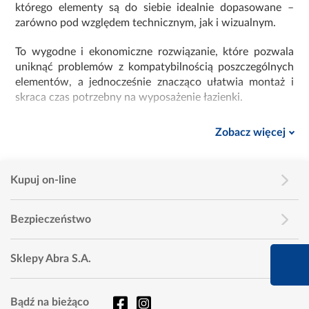
którego elementy są do siebie idealnie dopasowane –
zarówno pod względem technicznym, jak i wizualnym.
To wygodne i ekonomiczne rozwiązanie, które pozwala
uniknąć problemów z kompatybilnością poszczególnych
elementów, a jednocześnie znacząco ułatwia montaż i
skraca czas potrzebny na wyposażenie łazienki.
Dlaczego warto wybrać zestaw podtynkowy
Zobacz więcej
zamiast kupować elementy osobno?
Zakup zestawu podtynkowego to oszczędność czasu,
pieniędzy i gwarancja dopasowania. Wybierając
Kupuj on-line
poszczególne części osobno, trzeba zwrócić uwagę na ich
wymiary, sposób montażu i kompatybilność – co dla osób
Bezpieczeństwo
niezajmujących się na co dzień instalacjami sanitarnymi
bywa sporym wyzwaniem.
660 627 627
Sklepy Abra S.A.
Zalety wyboru zestawu podtynkowego:
Infolinia dziś od 9:00 
wszystkie elementy są kompatybilne i pasują do
Bądź na bieżąco