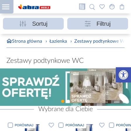
Sortuj
Filtruj
Strona główna
›
Łazienka
›
Zestawy podtynkowe WC, 
Zestawy podtynkowe WC
Otwórz 
Wybrane dla Ciebie
PORÓWNAJ
PORÓWNAJ
PORÓWN