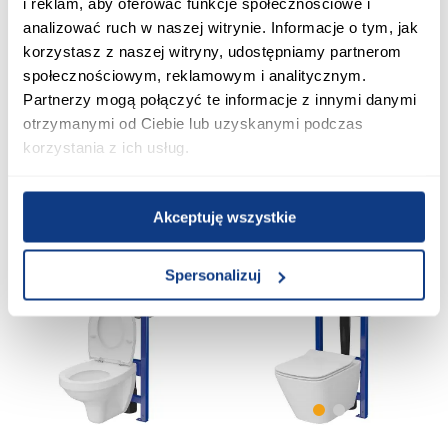
i reklam, aby oferować funkcje społecznościowe i
analizować ruch w naszej witrynie. Informacje o tym, jak
korzystasz z naszej witryny, udostępniamy partnerom
Zestaw podtynkowy Caspia
społecznościowym, reklamowym i analitycznym.
Zestaw podtynkowy City Oval
B981 przycisk chrom
B988 przycisk chrom kółko
Partnerzy mogą połączyć te informacje z innymi danymi
mechaniczny
pneumatyczny
1 499,00 zł
otrzymanymi od Ciebie lub uzyskanymi podczas
1 298,00 zł
korzystania z ich usług.
Dodaj do koszyka
Dodaj do koszyka
Akceptuję wszystkie
PORÓWNAJ
PORÓWNAJ
Spersonalizuj