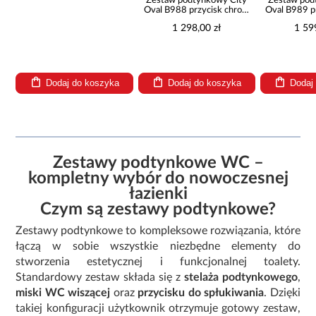
Zestaw podtynkowy City
Zestaw pod
Oval B988 przycisk chrom
Oval B989 p
kółko pneumatyczny
mat kółko 
1 298,00 zł
1 59
Dodaj do koszyka
Dodaj do koszyka
Dodaj
Zestawy podtynkowe WC –
kompletny wybór do nowoczesnej
łazienki
Czym są zestawy podtynkowe?
Zestawy podtynkowe to kompleksowe rozwiązania, które
łączą w sobie wszystkie niezbędne elementy do
stworzenia estetycznej i funkcjonalnej toalety.
Standardowy zestaw składa się z
stelaża podtynkowego
,
miski WC wiszącej
oraz
przycisku do spłukiwania
. Dzięki
takiej konfiguracji użytkownik otrzymuje gotowy zestaw,