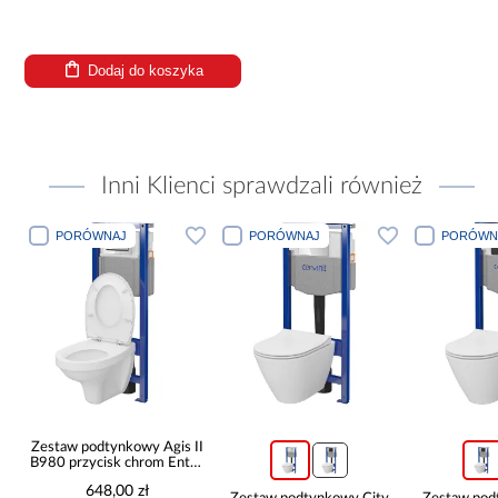
Dodaj do koszyka
Inni Klienci sprawdzali również
PORÓWNAJ
PORÓWNAJ
PORÓWN
to
Zestaw podtynkowy Agis II
B980 przycisk chrom Enter
II
648,00 zł