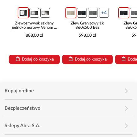
+4
Zlewozmywak szklany
Zlew Granitowy 1k
Zlew Gr
jednokomorowy Venom 5
860x500 Beż
860x50
600x500
888,00 zł
598,00 zł
598
Dodaj do koszyka
Dodaj do koszyka
Dodaj
Kupuj on-line
Bezpieczeństwo
Sklepy Abra S.A.