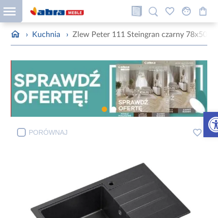
›
Kuchnia
›
Zlew Peter 111 Steingran czarny 78x50x20
Otw
PORÓWNAJ