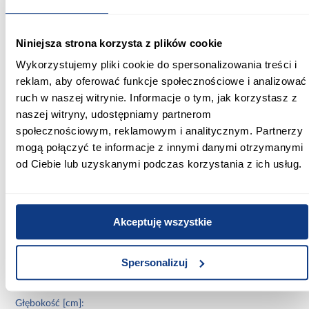
Kształt/Forma: prostokątny
Syfon w komplecie: tak
Marka: QUADRON
Niniejsza strona korzysta z plików cookie
Ilość komór: 1 komora
Ociekacz: tak
Wykorzystujemy pliki cookie do spersonalizowania treści i
Minimalna szerokość szafki: 50 cm
reklam, aby oferować funkcje społecznościowe i analizować
Dlaczego warto wybrać zlew Peter 111 Steingran
ruch w naszej witrynie. Informacje o tym, jak korzystasz z
czarny?
naszej witryny, udostępniamy partnerom
Ten zlew łączy
trwałość, funkcjonalność i elegancki design
.
społecznościowym, reklamowym i analitycznym. Partnerzy
Granitowa konstrukcja, praktyczny ociekacz i syfon w zestawie
mogą połączyć te informacje z innymi danymi otrzymanymi
zapewniają wygodę codziennego użytkowania, a nowoczesny
czarny kolor wprowadza do kuchni stylowy i ponadczasowy
od Ciebie lub uzyskanymi podczas korzystania z ich usług.
wygląd. Idealny wybór dla osób szukających solidnego i
estetycznego zlewu.
Informacje
Informacje o produkcie
Akceptuję wszystkie
Szerokość [cm]:
Spersonalizuj
50.00
Głębokość [cm]: