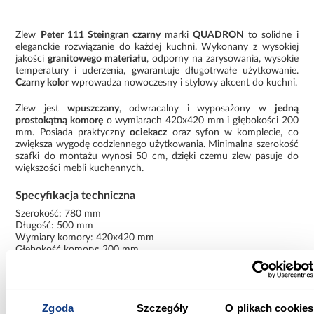
Zlew
Peter 111 Steingran czarny
marki
QUADRON
to solidne i
eleganckie rozwiązanie do każdej kuchni. Wykonany z wysokiej
jakości
granitowego materiału
, odporny na zarysowania, wysokie
temperatury i uderzenia, gwarantuje długotrwałe użytkowanie.
Czarny kolor
wprowadza nowoczesny i stylowy akcent do kuchni.
Zlew jest
wpuszczany
, odwracalny i wyposażony w
jedną
prostokątną komorę
o wymiarach 420x420 mm i głębokości 200
mm. Posiada praktyczny
ociekacz
oraz syfon w komplecie, co
zwiększa wygodę codziennego użytkowania. Minimalna szerokość
szafki do montażu wynosi 50 cm, dzięki czemu zlew pasuje do
większości mebli kuchennych.
Specyfikacja techniczna
Szerokość: 780 mm
Długość: 500 mm
Wymiary komory: 420x420 mm
Głębokość komory: 200 mm
Waga: 14 kg
Materiał: granit
Typ zabudowy: wpuszczany
Kolor/Powierzchnia: czarny
Zgoda
Szczegóły
O plikach cookies
Odwracalny: uniwersalny