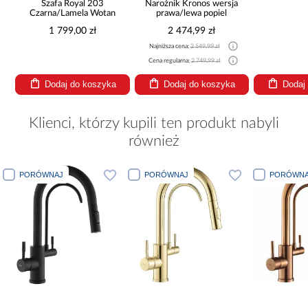
Szafa Royal 203
Narożnik Kronos wersja
Czarna/Lamela Wotan
prawa/lewa popiel
1 799,00 zł
2 474,99 zł
Najniższa cena:
2 549,99 zł
Cena regularna:
2 749,99 zł
Dodaj do koszyka
Dodaj do koszyka
Dodaj
Klienci, którzy kupili ten produkt nabyli
również
PORÓWNAJ
PORÓWNAJ
PORÓWNAJ