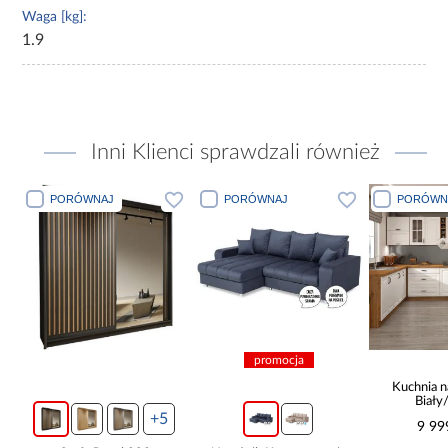
Waga [kg]:
1.9
Inni Klienci sprawdzali również
PORÓWNAJ
PORÓWNAJ
PORÓWN
promocja
Kuchnia n
Biały
265x30
+5
9 99