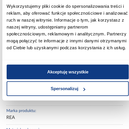
Nowoczesna bateria kuchenna Rea Eco
Wykorzystujemy pliki cookie do spersonalizowania treści i
Fresh miedź szczotkowana do eleganckich
reklam, aby oferować funkcje społecznościowe i analizować
wnętrz
ruch w naszej witrynie. Informacje o tym, jak korzystasz z
Jeśli szukasz armatury, która łączy nowoczesny design, wygodę
naszej witryny, udostępniamy partnerom
użytkowania i praktyczne rozwiązania, bateria kuchenna Rea Eco
społecznościowym, reklamowym i analitycznym. Partnerzy
Fresh będzie doskonałym wyborem. Wyciągana wylewka,
mogą połączyć te informacje z innymi danymi otrzymanymi
możliwość podłączenia filtra do wody oraz wykończenie w
kolorze miedzi szczotkowanej sprawiają, że model ten doskonale
od Ciebie lub uzyskanymi podczas korzystania z ich usług.
wpisuje się w potrzeby nowoczesnych kuchni. To idealna bateria
zlewozmywakowa dla osób ceniących estetykę, wygodę i wysoką
jakość wykonania.
Akceptuję wszystkie
Informacje
Informacje o produkcie
Spersonalizuj
Kolor:
miedź szczotkowana
Marka produktu:
REA