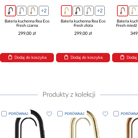
+2
+2
Bateria kuchenna Rea Eco
Bateria kuchenna Rea Eco
Bateria kuchen
Fresh czarna
Fresh złota
Fresh miedź sz
299,00 zł
299,00 zł
349,00 
Dodaj do koszyka
Dodaj do koszyka
Dodaj do
Produkty z kolekcji
PORÓWNAJ
PORÓWNAJ
PORÓWNAJ