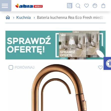
›
Kuchnia
›
Bateria kuchenna Rea Eco Fresh miedź sz
Otw
PORÓWNAJ