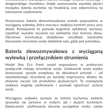
designerskiego charakteru. Dzięki zastosowaniu wysokiej jakości
mosiądzu bateria wyróżnia się trwałością oraz odpornością na
intensywne użytkowanie.
Nowoczesna bateria zlewozmywakowa została wyposażona w
wyciąganą wylewkę, która znacząco zwiększa komfort pracy przy
zlewie. Rozwiązanie to pozwala wygodnie opłukiwać warzywa,
napełniać wysokie naczynia czy dokładnie myć komorę zlewu.
Obrotowa konstrukcja dodatkowo umożliwia swobodne
kierowanie strumienia wody dokładnie tam, gdzie jest potrzebny.
Bateria zlewozmywakowa z wyciąganą
wylewką i przełącznikiem strumienia
Model Rea Eco Fresh został wyposażony w praktyczny
przełącznik rodzaju strumienia wody. Użytkownik może szybko
dostosować sposób przepływu do aktualnych potrzeb — od
standardowego strumienia po bardziej rozproszony, idealny do
płukania naczyń lub produktów spożywczych. To rozwiązanie
zwiększa wygodę użytkowania i pozwala ograniczyć zużycie
wody.
Wyciągana wylewka sprawia, że bateria kuchenna świetnie
sprawdza się zarówno w małych, jak i dużych kuchniach.
Elastyczność użytkowania docenią szczególnie osoby często