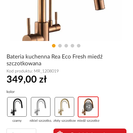
Bateria kuchenna Rea Eco Fresh miedź
szczotkowana
Kod produktu:
MR_1208019
349,00 zł
kolor
+2
czarny
nikiel szczotko...
złoty szczotkow...
miedź szczotkow...