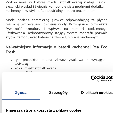
Wykończenie w kolorze miedzi szczotkowanej nadaje całości
elegancki wygląd i świetnie komponuje się z modnymi dodatkami
kuchennymi w stylu loft, industrialnym, retro oraz modern.
Model posiada ceramiczną głowicę odpowiadającą za płynną
regulację temperatury i ciśnienia wody. Rozwiązanie to zwiększa
żywotność armatury i wpływa na komfort codziennego
użytkowania. Jednootworowy stojący system montażu pozwala
szybko zamontować baterię na zlewie lub blacie kuchennym.
Najważniejsze informacje o baterii kuchennej Rea Eco
Fresh
typ produktu: bateria zlewozmywakowa z wyciąganą
wylewką
kolor: miedź szczotkowana
marka: REA
seria: ECO FRESH
materiał wykonania: mosiądz
rodzaj wylewki: obrotowa
rodzaj głowicy: ceramiczna
Zgoda
Szczegóły
O plikach cookies
system montażu: jednootworowy stojący
perlator: tak
możliwość podłączenia filtra wody pitnej
waga: 1,9 kg
Niniejsza strona korzysta z plików cookie