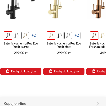
+2
+2
Bateria kuchenna Rea Eco
Bateria kuchenna Rea Eco
Bateria kuche
Fresh czarna
Fresh złota
Fresh miedź s
299,00 zł
299,00 zł
349,0
Dodaj do koszyka
Dodaj do koszyka
Dodaj d
Kupuj on-line