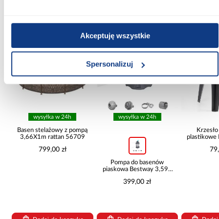
Inni Klienci sprawdzali również
Akceptuję wszystkie
PORÓWNAJ
PORÓWNAJ
PORÓWN
Spersonalizuj
wysyłka w 24h
wysyłka w 24h
ą
Basen stelażowy z pompą
Krzesło
3,66X1m rattan 56709
plastikowe 
799,00 zł
79,
Pompa do basenów
piaskowa Bestway 3,596
l/h 58515
399,00 zł