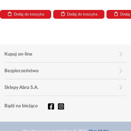
Dodaj do koszyka
Dodaj do koszyka
Dodaj
Kupuj on-line
Bezpieczeństwo
Sklepy Abra S.A.
Bądź na bieżąco