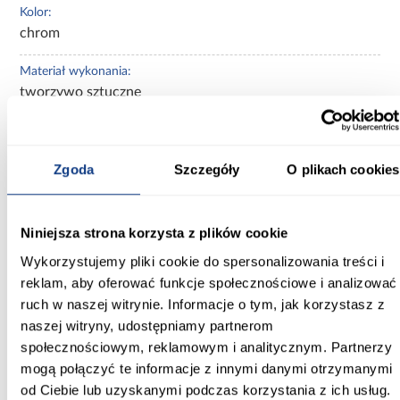
Kolor:
chrom
Materiał wykonania:
tworzywo sztuczne
Waga [kg]:
0.44
Zgoda
Szczegóły
O plikach cookies
Marka produktu:
Aqua Mercado Classic
Niniejsza strona korzysta z plików cookie
Typ produktu:
Wykorzystujemy pliki cookie do spersonalizowania treści i
Deszczownice
reklam, aby oferować funkcje społecznościowe i analizować
ruch w naszej witrynie. Informacje o tym, jak korzystasz z
Seria:
naszej witryny, udostępniamy partnerom
Round
społecznościowym, reklamowym i analitycznym. Partnerzy
mogą połączyć te informacje z innymi danymi otrzymanymi
od Ciebie lub uzyskanymi podczas korzystania z ich usług.