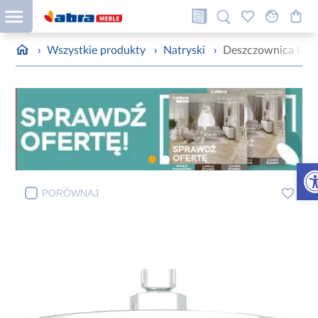
›
Wszystkie produkty
›
Natryski
›
Deszczownica Rou
Otw
PORÓWNAJ