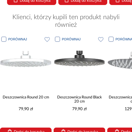
Dodaj do koszyka
Dodaj do koszyka
Dodaj
Klienci, którzy kupili ten produkt nabyli
również
PORÓWNAJ
PORÓWNAJ
PORÓWNA
Deszczownica Round 20 cm
Deszczownica Round Black
Deszczownica
20 cm
79,90 zł
79,90 zł
129
Dodaj do koszyka
Dodaj do koszyka
Dodaj