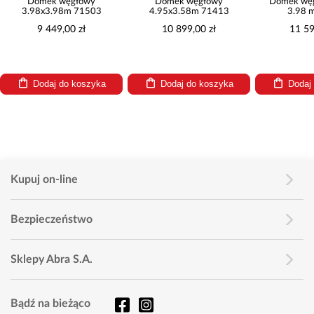
Domek węgłowy
Domek węgłowy
Domek węgłow
3.98x3.98m 71503
4.95x3.58m 71413
3.98 m 7
9 449,00 zł
10 899,00 zł
11 599,0
Dodaj do koszyka
Dodaj do koszyka
Dodaj do
Kupuj on-line
Bezpieczeństwo
Sklepy Abra S.A.
Bądź na bieżąco