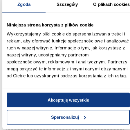
Metalowe wzmocnienie konstrukcji:
Zgoda
Szczegóły
O plikach cookies
bez metalowego wzmocnienia
Rodzaj drzwi:
Niniejsza strona korzysta z plików cookie
dwuskrzydłowe
Wykorzystujemy pliki cookie do spersonalizowania treści i
Przeszklenie drzwi:
reklam, aby oferować funkcje społecznościowe i analizować
plexi
ruch w naszej witrynie. Informacje o tym, jak korzystasz z
naszej witryny, udostępniamy partnerom
Okna:
społecznościowym, reklamowym i analitycznym. Partnerzy
2 okna z plexi
mogą połączyć te informacje z innymi danymi otrzymanymi
od Ciebie lub uzyskanymi podczas korzystania z ich usług.
Dach:
dwuspadowy
Pokrycie dachu:
Akceptuję wszystkie
papa asfaltowa
Styl:
Spersonalizuj
klasyczny