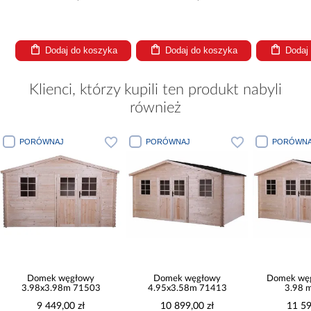
Dodaj do koszyka
Dodaj do koszyka
Dodaj
Klienci, którzy kupili ten produkt nabyli
również
PORÓWNAJ
PORÓWNAJ
PORÓWNAJ
Domek węgłowy
Domek węgłowy
Domek węgłow
3.98x3.98m 71503
4.95x3.58m 71413
3.98 m 7
9 449,00 zł
10 899,00 zł
11 599,0