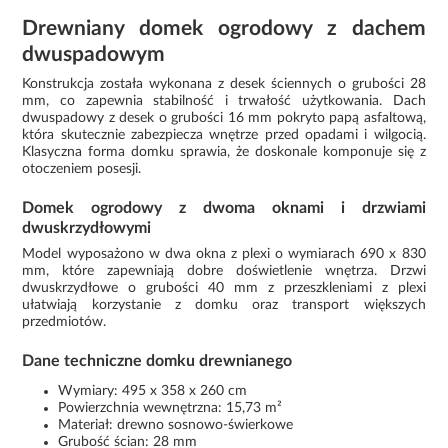
Drewniany domek ogrodowy z dachem
dwuspadowym
Konstrukcja została wykonana z desek ściennych o grubości 28
mm, co zapewnia stabilność i trwałość użytkowania. Dach
dwuspadowy z desek o grubości 16 mm pokryto papą asfaltową,
która skutecznie zabezpiecza wnętrze przed opadami i wilgocią.
Klasyczna forma domku sprawia, że doskonale komponuje się z
otoczeniem posesji.
Domek ogrodowy z dwoma oknami i drzwiami
dwuskrzydłowymi
Model wyposażono w dwa okna z plexi o wymiarach 690 x 830
mm, które zapewniają dobre doświetlenie wnętrza. Drzwi
dwuskrzydłowe o grubości 40 mm z przeszkleniami z plexi
ułatwiają korzystanie z domku oraz transport większych
przedmiotów.
Dane techniczne domku drewnianego
Wymiary: 495 x 358 x 260 cm
Powierzchnia wewnętrzna: 15,73 m²
Materiał: drewno sosnowo-świerkowe
Grubość ścian: 28 mm