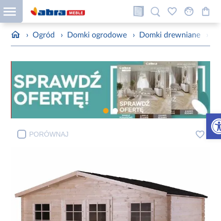
›
Ogród
›
Domki ogrodowe
›
Domki drewniane
›
D
Otw
PORÓWNAJ