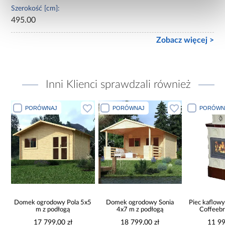
Szerokość [cm]:
495.00
Zobacz więcej >
Inni Klienci sprawdzali również
PORÓWNAJ
PORÓWNAJ
PORÓWN
x8
Domek ogrodowy Pola 5x5
Domek ogrodowy Sonia
Piec kaflow
m z podłogą
4x7 m z podłogą
Coffeeb
17 799,00 zł
18 799,00 zł
11 99